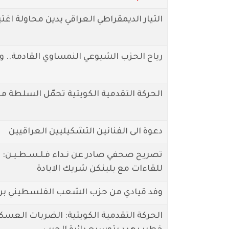
التيار الديمقراطي العراقي يدين محاولة اغت
رياح الحزب الشيوعي النمساوي القادمة.. وم
الحركة التقدمية الكويتية تحمّل السلطة م
دعوة الى الفنانين التشكيليين العراقيين
تصريح صحفي صادر عن نـداء فـلـسـطـيـن: لا
للقاءات مع بلينكن شريك الابادة
وفد قيادي من حزب الشعب الفلسطيني برئا
الحركة التقدمية الكويتية: الضربات العسك