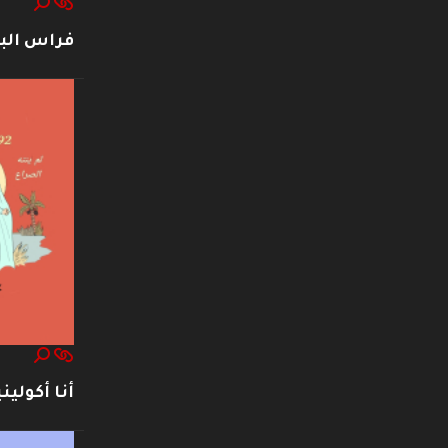
فراس ال
أنا أكوليني