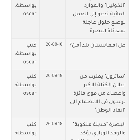
"الكوليرا" والموارد
بواسطة:
المائية تدعو إلى العمل
oscar
لوضع حلول عاجلة
لمعاناة البصرة
26-08-18
هل افغانستان بلد آمن؟
كتب
بواسطة:
oscar
26-08-18
"سائرون" يقترب من
كتب
اعلان الكتلة الاكبر
بواسطة:
واعضاء من قوى فائزة
oscar
يرغبون في الانضمام الى
"انقاذ الوطن"
26-08-18
البصرة "مدينة منكوبة"
كتب
والوفد الوزاري يؤكد
بواسطة: