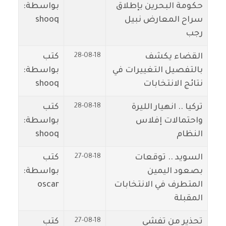
حكومة البحرين بإطلاق
بواسطة:
سراح المعارض نبيل
shooq
رجب
28-08-18
القضاء يكشف
كتب
بالتفصيل التغييرات في
بواسطة:
نتائج الانتخابات
shooq
28-08-18
تركيا .. انهيار الليرة
كتب
واحتمالات إفلاس
بواسطة:
النظام
shooq
27-08-18
السويد .. توقعات
كتب
بصعود اليمين
بواسطة:
المتطرف في الانتخابات
oscar
المقبلة
27-08-18
تحذير من تفشي
كتب