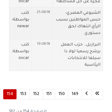
عجزه عن حل مشاكلها!
oscar
25-08-18
الشيوعي المصري:
كتب
حبس المواطنين بسبب
بواسطة:
الرأي انتهاك لحق
newar
دستوري
19-08-18
البرازيل.. حزب العمل
كتب
يرشح رسميا لولا دا
بواسطة:
سيلفا للانتخابات
oscar
الرئاسية
154
153
152
151
150
149
الصفحة 154 من 182