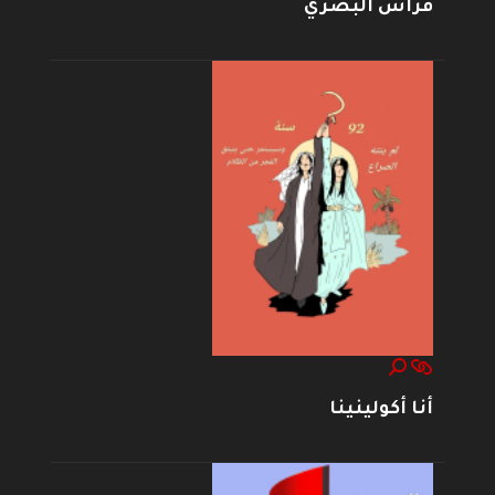
فراس البصري
أنا أكولينينا