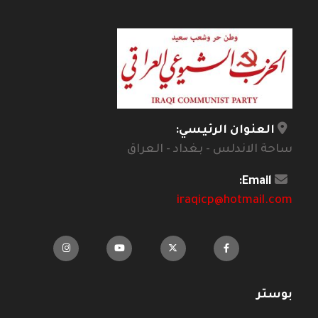
العنوان الرئيسي:
ساحة الاندلس - بغداد - العراق
Email:
iraqicp@hotmail.com
بوستر