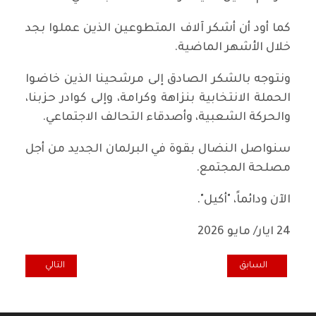
كما أود أن أشكر آلاف المتطوعين الذين عملوا بجد
خلال الأشهر الماضية.
ونتوجه بالشكر الصادق إلى مرشحينا الذين خاضوا
الحملة الانتخابية بنزاهة وكرامة، وإلى كوادر حزبنا،
والحركة الشعبية، وأصدقاء التحالف الاجتماعي.
سنواصل النضال بقوة في البرلمان الجديد من أجل
مصلحة المجتمع.
الآن ودائماً، "أكيل".
24 ايار/ مايو 2026
المقال السابق: إمارات رأس المال .. الإمارات العربية المتحدة في سياق اله
المقال التالي: سك
السابق
التالي