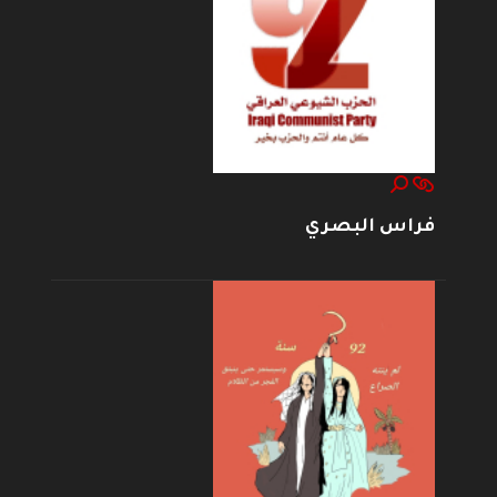
فراس البصري