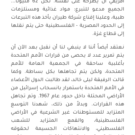
أفريقي أن يطرحه على نفسه. نحن 62 مليوناً...
الجميع مدعو للتبرع: مواد غذائية ومستلزمات
طبية، وعلينا إقناع شركة طيران بأخذ هذه التبرعات
إلى الحدود المصرية - الفلسطينية حتى يتم نقلها
إلى قطاع غزة.
نعتقد أيضاً أننا لا ينبغي لنا أن نقبل بعد الآن أن
يتم تمرير عدد لا يحصى من قرارات الأمم المتحدة
بأغلبية ساحقة في الجمعية العامة للأمم
المتحدة، ولكن يتم تجاهلها بكل بساطة. وكما
قالت الرفيقة ليلى خالد، لقد طالبت الدول الأعضاء
في الأمم المتحدة باستمرار بانسحاب إسرائيل من
الأراضي المحتلة داخل حدود عام 1967. وتم تجاهل
هذه القرارات. وبدلاً من ذلك، شهدنا التوسع
المتزايد للمستوطنات غير الشرعية في الأراضي
الفلسطينية، والقمع المتزايد للشعب
الفلسطيني، والانتهاكات الجسيمة لحقوقه