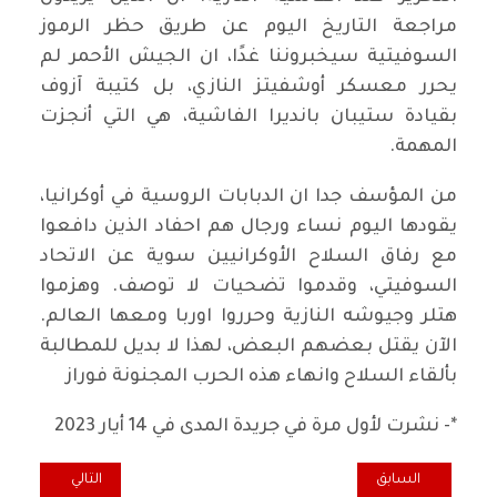
مراجعة التاريخ اليوم عن طريق حظر الرموز
السوفيتية سيخبروننا غدًا، ان الجيش الأحمر لم
يحرر معسكر أوشفيتز النازي، بل كتيبة آزوف
بقيادة ستيبان بانديرا الفاشية، هي التي أنجزت
المهمة.
من المؤسف جدا ان الدبابات الروسية في أوكرانيا،
يقودها اليوم نساء ورجال هم احفاد الذين دافعوا
مع رفاق السلاح الأوكرانيين سوية عن الاتحاد
السوفيتي، وقدموا تضحيات لا توصف. وهزموا
هتلر وجيوشه النازية وحرروا اوربا ومعها العالم.
الآن يقتل بعضهم البعض، لهذا لا بديل للمطالبة
بألقاء السلاح وانهاء هذه الحرب المجنونة فوراز
*- نشرت لأول مرة في جريدة المدى في 14 أيار 2023
المقال السابق: بيان من هيئة المتابعة لتنسيقيات التيار الديمقراطي العرا
المقال التالي: هذ
السابق
التالي