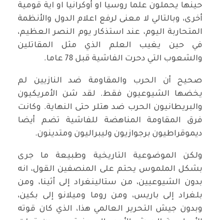
حينها يحملون علما روسيا او أوكرانيا او اية قومية
أخرى، وبالتالي لا معنى لرفع اعلام الدول والأنظمة
المتحاربة اليوم، عند استذكار يوم النصر العظيم،
في حين يغيب العلم الذي مثل المقاتلين
والشعوب التي دحرت الفاشية قبل 78 عاما.
صحيح أن الحرب والمقاومة ضد النازيين لم
يخضها الشيوعيون فقط. لقد شن الأمريكيون
والبريطانيون الحرب ضد هتلر حتى النهاية. وكانت
فرق المقاومة المناهضة للفاشية تضم أيضا
ديموقراطيون برجوازيون وليبراليون ومتدينون.
ولكن الموضوعية التاريخية وطبيعة ما جرى
بشكل الملموس يحتم على المنصفين القول، انه
بدون الشيوعيين، من ستالينغراد إلى أثينا، ومن
بلغراد إلى باريس، ومن روما وميلانو إلى بكين،
وبدون جيش التحرير العالمي هذا، الذي كان قوته