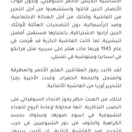
الأساسية الجيش الأحمر السوفيتي، وبدون قوات
الأنصار، الذين قاتلوا واستشهدوا من أجل التحرر
من الفاشية وكذلك من أجل العدالة الاجتماعية،
وضد الرأسمالية، دون التضحيات الهائلة لأولئك
الذين أرادوا الاشتراكية، باعتبارها مستقبل أفضل
للبشرية، لما كانت الفاشية النازية قد هُزمت في
عام 1945 وربما مات هتلر على سريره مثل فرانكو
في اسبانيا وبينوشيه في تشيلي.
لقد كانت رموز المقاتلين العلم الأحمر والمطرقة
والمنجل والنجمة الحمراء. وغدت الأخيرة رمزا
للتحرير أوربا من الفاشية الألمانية.
لذلك، من العبث حظر رموز الاتحاد السوفياتي على
النصب التذكارية. انها محاولة لإعادة الروح للعداء
للشيوعية في اسوء صورها، وسلوك يجسد
الكراهية والخوف من دور الشيوعيين في حرب
التحرير ضد الفاشية النازية. ان الذين يريدون