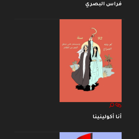
فراس البصري
أنا أكولينينا