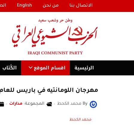
الاتصال بنا
من نحن
English
الط
الرئیسية
اقسام الموقع
الكُتاب
مهرجان اللومانتيه في باريس للعام 2022: من أجل عالم بلا حروب وغدٍ وضاء للبشري
By
محمد الكحط
المجموعة:
مدارات
محمد الكحط