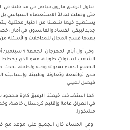
تناول الرفيق فاروق فياض في مداخلته في ا
حتى وصلت لحالة الاستعصاء السياسي بل وال
يستطيع فيها شعبنا من اختيار ممثلية ب
جديد ليبقى الفساد والفاسدون في أمان، خصو
بعدها فسح المجال للمداخلات والأسئلة من 
وفي أول أيام 
الشعب لسنواتٍ طويلة، فهو الذي يخطط وير
الجميع الدفء بهدوئه وحبه ولطفه، تحدث خلا
مدى تواضعه وتعاونه وطيبته وإنسانيته ال
فيصل لعيبي .
كما استضافت خيمتنا الرفيق كاوة محمود س
في العراق عامة وإقليم كردستان خاصة، وخص
مشكورا.