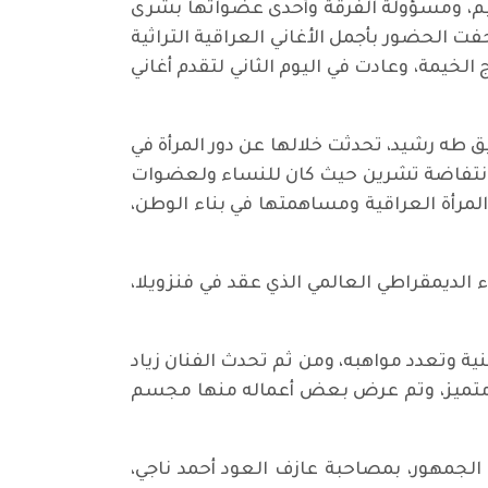
هيم، ومسؤولة الفرقة وأحدى عضواتها بشرى
الحضور بأجمل الأغاني العراقية التراثية
خيمة، وعادت في اليوم الثاني لتقدم أغاني
الرفيق طه رشيد، تحدثت خلالها عن دور المرأة في
انتفاضة تشرين حيث كان للنساء ولعضوات
لمرأة العراقية ومساهمتها في بناء الوطن،
الديمقراطي العالمي الذي عقد في فنزويلا،
ة وتعدد مواهبه، ومن ثم تحدث الفنان زياد
ي متميز، وتم عرض بعض أعماله منها مجسم
لجمهور، بمصاحبة عازف العود أحمد ناجي،