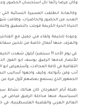
وكان عرضا رائعا نال استحسان الحضور، وعر
وكالعادة انطلقت المسيرة النسائية التي 
العديد من الحضور والحاضرات، وطافت شوارع
الحياة الحرة الكريمة قوبلت بالتصفيق والتض
وعودة للخيمة ولقاء فني جميل مع الفنانتين 
والعزف، منها أعمال خاصة من تلحين سفانة
في يوم الأحد 11 سبتمبر/ أيلول 
للأنصار قدمها الرفيق يوسف ابو الفوز، ال
الثقافية في كافة المجالات، وأستعرض ابو ال
أدب وفن بأنواعه، وكيف واجهوا أساليب النظا
الجمهور الذي يستمع بعضهم لأول مرة عن حي
طيلة أيام المهرجان كان هنالك نشاط سي
السياسية، منها مداخلة الرفيق فياض في ا
العالم العربي والقضية الفلسطينية، في خي