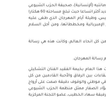
مانتيه (ألإنسانية)، صحيفة الحزب الشيوعي
الفرنسي)) يوم الجمعة 9 واستمرت فعالياته حتى الأحد 11 سبتمبر/أيلول 2022، وهذهِ المرة كان في مكان جديد أكثر اتساعا حيث تبلغ مساحته 60 هكتارا
باريس، وطيلة أيام المهرجان الذي طغى عليه
 الإمبريالية ومخططاتها، ومن أجل السلام
من كل انحاء العالم، وكانت هذه هي رسالة
 رسالة المهرجان.
ذا العام بخيمة الفقيد الفنان التشكيلي
خميس 8 سبتمبر/ أيلول وسط بهجة اللقاءات بين الرفاق والأحبة القادمين من كل
اقي موطني والوقوف دقيقة صمت على أرواح
 فؤاد الصفار ممثل منظمة الحزب الشيوعي
رفيقة سهاد الخطيب، عضو اللجنة المركزية