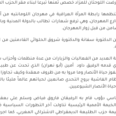
ضت اللوحتان للمزاد خصص ثمنها تبرعا لبناء مقر الحزب ال
تنظمها رابطة المرأة العراقية في مهرجان اللومانتيه 
 المهرجان، وهي ترفع شعارات تطالب بالدولة المدنية وبالم
امن من قبل زوار المهرجان.
الدكتورة سفانة والدكتورة شروق الحلوائي القادمتين من الد
.
شهدت الخيمة العديد من الفعاليات والزيارات من عدة منظمات وأحز
ذي قدمه الرفيق داود أمين (أبو نهران) الذي تحدث عن ط
فوز حياة الأنصار وما مروا به من ظروف معقدة وكيف تجاوزا
م الفاشية بروح التحدي صانعين لحياتهم عالماً مليئا بالح
اة الأنصار الشيوعيين.
اسي دؤوب قام به الرفيقان فاروق فياض وسلم علي بعقد 
لخيمة الأممية الرئيسية تناولت آخر التطورات السياسية
مة حزب الطليعة الديمقراطي الاشتراكي المغربي، كما اجرت