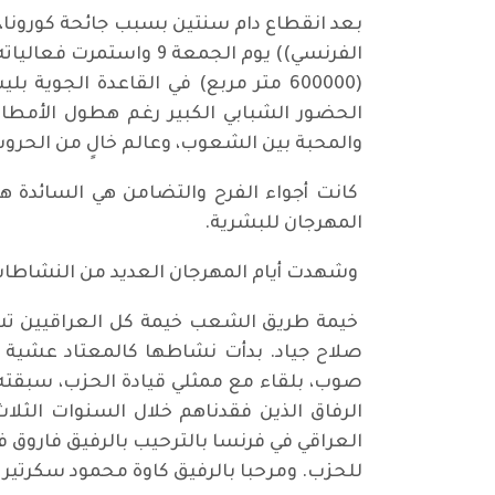
بعد انقطاع دام سنتين بسبب جائحة كورونا، 
(600000 متر مربع) في القاعدة الجو
الحضور الشبابي الكبير رغم هطول الأمطار،
والمحبة بين الشعوب، وعالم خالٍ من الحروب 
كانت أجواء الفرح والتضامن هي السائدة هن
المهرجان للبشرية.
وشهدت أيام المهرجان العديد من النشاطات و
خيمة طريق الشعب خيمة كل العراقيين تشار
صوب، بلقاء مع ممثلي قيادة الحزب، سبقته
الرفاق الذين فقدناهم خلال السنوات الثل
العراقي في فرنسا بالترحيب بالرفيق فاروق
للحزب. ومرحبا بالرفيق كاوة محمود سكرتير 