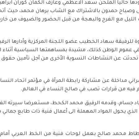
دها حاليا الملحن سعد الاعظمي وعازف الكمان كوران ابرا
 وصباح حمدون بالاشتراك مع الشاب برهان محمد، حيث أتحفت 
لليل مع الفرح والبهجة من قبل الحضور والضيوف من خارج ال
يلول عقدت ندوة للرفيقة سهاد الخطيب عضو اللجنة المركزية وأدارها 
ي عموم الوطن كذلك، مشيدة بمساهمتها السياسية أثناء 
 تحدثت عن النشاطات النسوية الأخرى من أجل تأمين حقوق ا
ي مداخلة عن مشاركة رابطة المرأة في مؤتمر اتحاد النساء 
زياد جسام، وقدمه الرفيق محمد الكحط، مستعرضا سيرته الفني
لذي يحول المواد المهملة الى أعمال فنية ذات طابع جمال
خطاط محمد صالح بعمل لوحات فنية من الخط العربي أمام ا