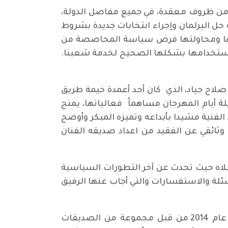
ه من ظروف معقدة، في جميع مفاصل الدولة،
ل البرلمان وإجراء انتخابات جديدة بشروط
بها ومحاولتها فرض سياسة المحاصصة من
من استخدامها بشكلها الصحيح لخدمة شعبنا.
شكيلي الكبير صلاح جياد، الذي كان أحد أعمدة خيمة طريق
أيام المهرجان مساهماً فعالياتها، يمنح
لفنية مشيدا بأبداعه وتميزه المبكر وأوضح
ثائقي عن الفقيد من اعداد صديقه الفنان
لاه حيث تحدث عن آخر التطورات السياسية
لة والاستفسارات والتي أجاب عنها الرفيق
وفي المساء كان الجميع على موعد مع فرقة بابل الفنية القادمة من الدنمارك، وهي فرقة تأسست عام 2014 من قبل مجموعة من الصديقات