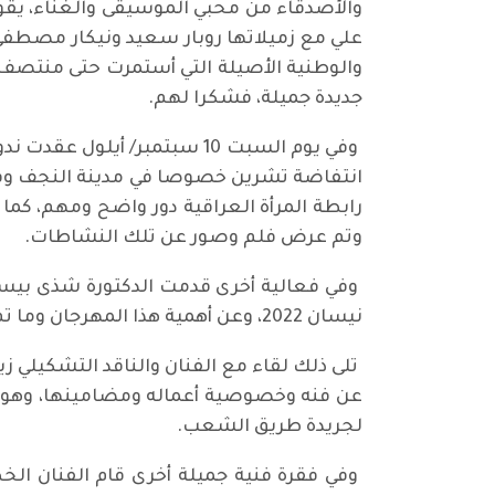
والأصدقاء من محبي الموسيقى والغناء، يقو
علي مع زميلاتها روبار سعيد ونيكار مصطفى
والوطنية الأصيلة التي أستمرت حتى منتصف ا
جديدة جميلة، فشكرا لهم.
وفي يوم السبت 10 سبتمبر/ أ
انتفاضة تشرين خصوصا في مدينة النجف وف
رابطة المرأة العراقية دور واضح ومهم، كما
وتم عرض فلم وصور عن تلك النشاطات.
وفي فعالية أخرى قدمت الدكتورة شذى بيسران
نيسان 2022، وعن أهمية هذا المهرجان وما تم فيه من قرارات تصب في صالح النساء في العالم.
تلى ذلك لقاء مع الفنان والناقد التشكيلي 
عن فنه وخصوصية أعماله ومضامينها، وهو ا
لجريدة طريق الشعب.
وفي فقرة فنية جميلة أخرى قام الفنان ال