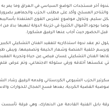
لندوة آخر مستجدات الوضع السياسي في العراق وما يمر ب
تناحر المسلح، وأكد على مطلب الحزب والجماهير بضرورة ح
شكل سليم، وتناول موضوع تمترس القوى المتنفذة بأسالي
صا بوجود الأموال الكثيرة في خزينة الدولة لنهبها بدلا 
قبل الحضور حيث أجاب عنها الرفيق مشكورا.
المهرجان الجمعة ٩ سبتمبر/ أيلول تم عقد ندوة استذكاريه للفقيد الفنان الت
سم خلفية المنصة وشعار الخيمة وتصميمها، ويبقى طيلة 
لها الفنان التشكيلي غسان فيضي عن حياة وتجربة الفقيد ا
تي عكستها أخلاقه ورقي سلوكه الاجتماعي، وتم عرض فلم و
كرتير الحزب الشيوعي الكردستاني وقدمه الرفيق رشاد الش
وصية القضية الكردية، بعدها فسح المجال للحوارات والاسئ