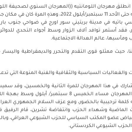
انطلق مهرجان اللومانتيه ((المهرجان السنوي لصحيفة اللو
ية بليسي باتيه في مدينة بريتيني سور اورج في ضواحي جنوب 
 فقد أستمر توافد آلاف الزوار وسط أجواء التحدي للدوائر
ومآسيها، عالم العدالة الاجتماعية.
ا، حيث ممثلو قوى التقدم والتحرر والديمقراطية واليسار 
الفعاليات السياسية والثقافية والفنية المنوعة التي تدعم
ك في هذا المهرجان للمرة الثانية والخمسين، وقد سميت ه
صلاح جياد. بدأت نشاطها كالمعتاد عشية المهرجان مساء ال
 كلمة ترحيبية بالحضور، ومع عزف السلام الجمهوري العر
اث الماضية وشهداء الحزب وانتفاضة تشرين، قام الرفيق
 فياض عضو المكتب السياسي للحزب الشيوعي العراقي، وبال
الحزب الشيوعي الكردستاني.