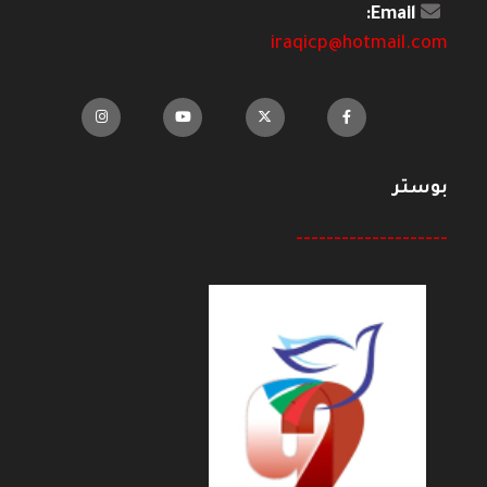
Email:
iraqicp@hotmail.com
بوستر
--------------------