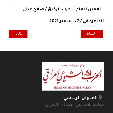
الامين العام للحزب الرفيق / صلاح عدلي
القاهرة في / 7 ديسمبر 2021
المقال السابق: المكتب التنفيذي للتيار الديمقراطي: شعبنا يتطلع الى التغ
المقال التالي: فل
السابق
التالي
العنوان الرئيسي:
ساحة الاندلس - بغداد - العراق