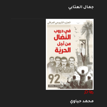
جمال العتابي
محمد حياوي