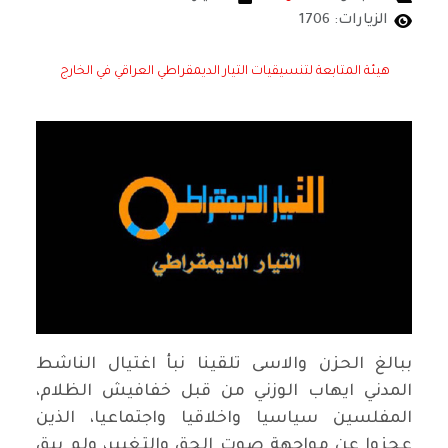
الزيارات: 1706
هيئة المتابعة لتنسيقيات التيار الديمقراطي العراقي في الخارج
ببالغ الحزن والاسى تلقينا نبأ اغتيال الناشط
المدني ايهاب الوزني من قبل خفافيش الظلام،
المفلسين سياسيا واخلاقيا واجتماعيا، الذين
عجزوا عن مواجهة صوت الحق والتغيير، ولم يبق