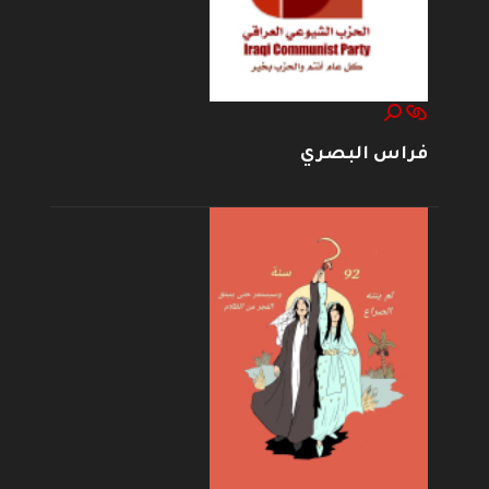
فراس البصري