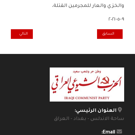
والخزي والعار للمجرمين القتلة،
٩-٥-٢٠٢١
المقال السابق: التاريخ يعيد نفسه.. تصريح من الاتحاد الديمقراطي العراقي
المقال التالي: ال
السابق
التالي
العنوان الرئيسي:
ساحة الاندلس - بغداد - العراق
Email: