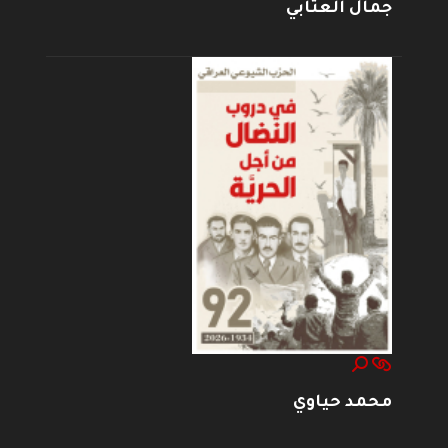
جمال العتابي
محمد حياوي