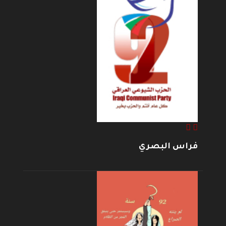
فراس البصري