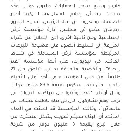
كلاي. ويبلغ سعر العقار2.9 مليون دولار. وقد
تناقلت وسائل إعلام المعارضة التركية أخبار
الصفقة. ومعروف ان ابنة الرئيس، اسراء البيرق
اردوغان عضو في مجلس إدارة مؤسسة تركن
الإسلامية ومن ناحية أخرى، أدى الإعلان عن شراء
المزرعة إلى تسليط الضوء على فضيحة التبرعات
المرتبطة بمؤسسة تركن المسجلة في شباط
الفائت، في نيويورك، على أنها مؤسسة “غير
ربحية”. والقضية متعلقة بمبنى شاهق من 21
طابقاً، من قبل المؤسسة في أحد أغلى الأحياء
بالقرب من تايمز سكوير بقيمة 89.6 مليون دولار.
وقال أوغلو “لقد توقفوا عن مراكمة الثروات في
تركيا وهم يشاركون الآن في بناء ناطحة سحاب في
مانهاتن”. وكانت المؤسسة قد اعلنت في العام
الفائت، أن البناء سيتم تمويله بشكل مشترك من
خلال تبرع بقيمة 8 مليون دولار من شركة