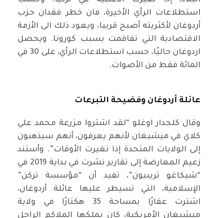
البلاد، إذا تغيرت الأغلبية في تركيا. وحسب
استطلاعات الرأي الأخيرة، فان خطر فقدان حزب
أردوغان لأكثريته أصبح قريبا، ويعود ذلك الى الأزمة
الاقتصادية التي تفاقمت بسبب كورونا. ويحصل
اردوغان حاليًا، حسب استطلاعات الرأي، على 30 في
المائة فقط من الأصوات.
عائلة أردوغان وفضيحة التبرعات
وقال كلجدار اوغلو “لقد اشتروا مزرعة محمد علي
كلاي في ميشيغان لأنهم يعرفون، أنهم سيذهبون
إلى الولايات المتحدة إذا تغيرت الأوقات”. وأستند
زعيم المعارضة إلى تقارير نشرت في بداية 2019 في
“شيكاغو تريبيون”، تفيد أن “مؤسسة تركن”
الإسلامية، التي تسيطر عليها عائلة أردوغان،
اشترت عقارًا بمساحة 35 هكتارًا في ولاية
ميشيغان الأمريكية، كان يملكها الملاكم الراحل