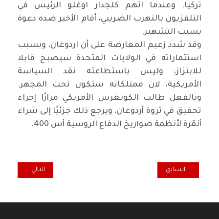
تركيا. وعندما اتهم كلجدار اوغلو الرئيس في
التلفزيون بالتهرب الضريبي، أقام الأخير ضده دعوة
بسبب التشهير.
وقد شدد زعيم المعارضة على أن اردوغان، وبسبب
استثماراته في الولايات المتحدة سيصبح قابلا
للابتزاز، وليس باستطاعته نقد السياسة
الأمريكية، لان ممتلكاته ستكون تحت المجهر.
وبالفعل طالب الكونغرس الأمريكي مرارًا إجراء
تحقيق في ثروة أردوغان، ويرجع ذلك جزئيًا إلى شراء
أنقرة لأنظمة صواريخ الدفاع الروسية أس 400.
المقال السابق: مقدونيا الشمالية: «اليسار البديل» يدخل البرلمان للمرة ال
المقال التالي: عودة
السابق
التالي