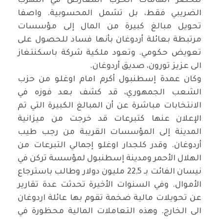
تنحصر اتهامات الحزب المعارض في التهرب
الضريبي فقط، بل تشمل المحسوبية. واصفا
تحويل مبالغ كبيرة من المال إلى مؤسسات
مرتبطة بعائلة أردوغان بأنها فساد للحصول على
تعويض حكومي. وتعود ملكية شركة باسكنتغاز
الى عزيز تورون، صديق أردوغان.
وكان عمدة إسطنبول أكرم امام اوغلو من حزب
الشعب الجمهوري، قد كشف بعد فوزه في
الانتخابات مباشرة عن أن المبالغ الكبيرة التي تم
الإعلان عنها كتبرعات قد خرجت من ميزانية
المدينة إلى المؤسسات القريبة من رجب طيب
أردوغان. وقدر كلجدار اوغلو إجمالي التبرعات من
الهلال الأحمر ومدينة إسطنبول لمؤسسة تركن في
نيسان الفائت بـ 22,5 مليون دولار وطالب باسترجاع
الأموال. وفي السنوات الأخيرة تحدثت عدة تقارير
عن تحويلات مالية ضخمة تقوم بها عائلة اردوغان
الى الخارج. وهذه التعاملات المالية محظورة في