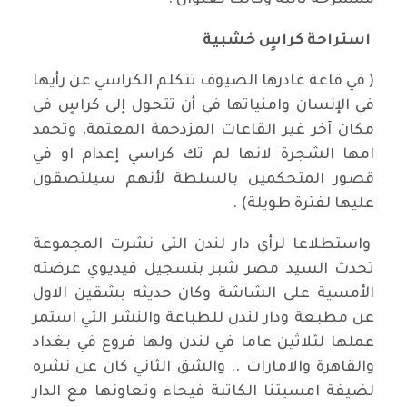
ممسرحة ثانية وكانت بعنوان :⁠
⁠⁠استراحة كراسٍ خشبية
( في قاعة غادرها الضيوف تتكلم الكراسي عن رأيها
في الإنسان وامنياتها في أن تتحول إلى كراسٍ في
مكان آخر غير القاعات المزدحمة المعتمة، وتحمد
امها الشجرة لانها لم تك كراسي إعدام او في
قصور المتحكمين بالسلطة لأنهم سيلتصقون
عليها لفترة طويلة) .
واستطلاعا لرأي دار لندن التي نشرت المجموعة
تحدث السيد مضر شبر بتسجيل فيديوي عرضته
الأمسية على الشاشة وكان حديثه بشقين الاول
عن مطبعة ودار لندن للطباعة والنشر التي استمر
عملها لثلاثين عاما في لندن ولها فروع في بغداد
والقاهرة والامارات .. والشق الثاني كان عن نشره
لضيفة امسيتنا الكاتبة فيحاء وتعاونها مع الدار