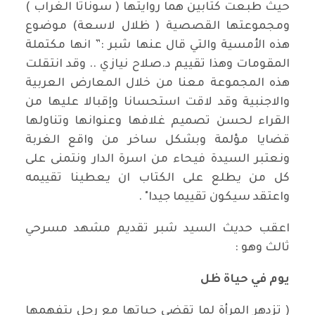
حيث طبعت كتابين هما روايتها ( سوناتا الغراب )
ومجموعتها القصصية ( ظلال لاسعة) موضوع
هذه الأمسية والتي قال عنها شبر :” انها مكتملة
المقومات وهذا تقييم د.صلاح نيازي .. وقد انتقلت
هذه المجموعة معنا من خلال المعارض العربية
والاجنبية وقد لاقت استحسانا وإقبالا عليها من
القراء لحسن تصميم غلافها وعنوانها وتناولها
قضايا مؤلمة وبشكل ساخر من واقع الغربة
ونعتبر السيدة فيحاء من اسرة الدار ونتمنى على
كل من يطلع على الكتاب ان يعطينا تقييمه
واعتقد سيكون تقييما جيدا" .
اعقب حديث السيد شبر تقديم مشهد مسرحي
ثالث وهو :
يوم في حياة ظل
( تزدهر المرأة لما تقضي حياتها مع رجل يتفهمها