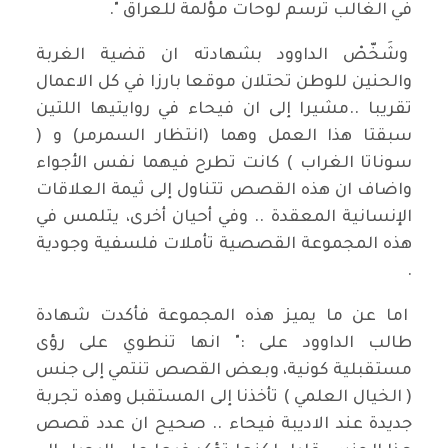
في الغالب ترسم لوحات مؤلمة للعراق ".
وشَخّصْ الداوود بشهادته ان قضية الغربة
والحنين للوطن تحتلان موقعا بارزا في كل الاعمال
تقريبا ..مشيرا إلى ان فيحاء في روايتيها اللتين
سبقتا هذا العمل وهما (انتظار السمرمر) و (
سوناتا الغراب ) كانت تطرح فيهما نفس الأجواء
واضاف ان هذه القصص تتناول إلى ثيمة العلاقات
الإنسانية المعقدة .. وفي أحيان أخرى، يتلمس في
هذه المجموعة القصصية تأملات فلسفية وجودية
.
اما عن ما يميز هذه المجموعة فأكدت شهادة
طالب الداوود على :" انها تنطوي على رؤى
مستقبلية كونية، وبعض القصص تنتمي إلى جنس
( الخيال العلمي ) تأخذنا إلى المستقبل وهذه تجربة
جديدة عند الاديبة فيحاء .. صحيح ان عدد قصص