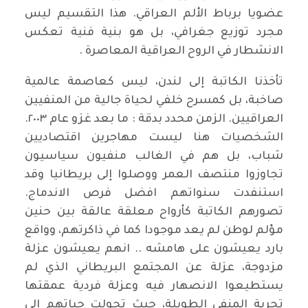
عضويا برباط الألم العراقي. هذا التقسيم ليس
مجرد توزيع جغرافي، بل هو بنية فنية تعكس
الانشطار في الروح العراقية المعاصرة .
تأخذنا الكاتبة إلى لندن، ليس كعاصمة عالمية
صاخبة، بل كمسرح خلفي لحياة جالية من المنفيين
العراقيين. الزمن محدد بدقة : ما بعد غزو عام ٢٠٠٣.
الشخصيات هنا ليست مهاجرين اقتصاديين
شباب، بل هم في الغالب منفيون سياسيون
تجاوزوا منتصف العمر ووصلوا إلى بريطانيا وقد
استنفدت سنواتهم افضل فرص الاندماج.
تصورهم الكاتبة كأرواح معلقة عالقة بين حنين
مؤلم لوطن لم يعد موجودا كما في ذاكرتهم، وواقع
بارد يعيشون على هامشه .. انهم يعيشون عزلة
مزدوجة، عزلة عن المجتمع البريطاني الذي لم
يستطيعوا الانصهار فيه وعزلة فردية عمقتها
تجربة المنفى الطويلة، حيث تحولت حياتهم إلى