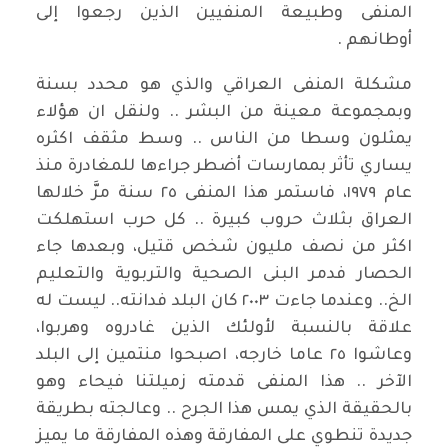
المنفى وطبيعة المنفيين الذين رجعوا إلى
أوطانهم .
مشكلة المنفى العراقي والذي هو محدد بسنة
وبمجموعة معينة من البشر .. ولنقل ان هؤلاء
يمثلون وسطا من الناس .. وسط مثقف اكثره
يساري تأثر بممارسات أضطر جراءها للمغادرة منذ
عام ١٩٧٩، فاستمر هذا المنفى ٢٥ سنة مرَّ خلالها
العراق بثلاث حروب كبيرة .. كل حرب استهلكت
اكثر من نصف مليون شخص قتيل، وبعدها جاء
الحصار فدمر البنى الصحية والتربوية والتعليم
الخ.. وعندما جاءت ٢٠٠٣ كان البلد فدانته.. ليست له
علاقة بالنسبة لأولئك الذين غادروه وهربوا،
وعاشوا ٢٥ عاما خارجه، اصبحوا منتمين إلى البلد
الآخر .. هذا المنفى قدمته زميلتنا فيحاء وهو
بالحقيقة الذي يمس هذا الجرح .. وعالجته بطريقة
جديدة تنطوي على المفارقة وهذه المفارقة ما يميز