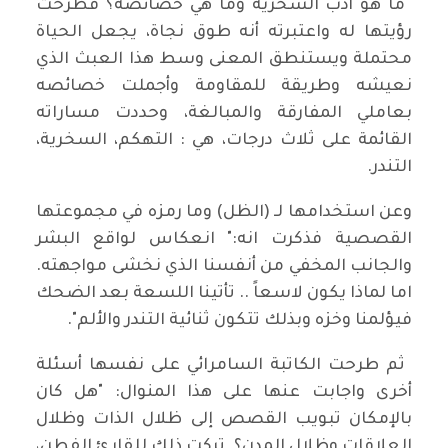
⁠ ⁠⁠ما هو أدب السخرية وما هي خصائصه؟ فطرحت
رؤيتها له واعتبرته أنه طوق نجاة، يجعل الحياة
محتملة ويستنطق المعنى وسط هذا العبث الذي
نعيشه وطريقة للمقاومة وأجملت خصائصه
بعاملي المفارقة والمبالغة، وحددت مساراته
القائمة على ثلاث درجات، هي : التهكم، السخرية،
التندر.
⁠⁠⁠وعن استخدامها لـ (الظل) وما رمزه في مجموعتها
القصصية فذكرت انه:" انعكاس لواقع البشر
والجانب المخفي من أنفسنا الذي نخشى مواجهته.
اما لماذا يكون لاسعاً .. تأتينا اللسعة بعد الضحك
فيؤلمنا وخزه وبذلك تتكون ثنائية التندر والألم".
⁠⁠⁠ ثم طرحت الكاتبة السامرائي على نفسها أسئلة
أخرى واجابت عنها على هذا المنوال: "هل كان
بالإمكان تبويب القصص إلى ظلال الذات وظلال
العلاقات وظلال المدن؟. تركت ذلك للقارئ الفطن،