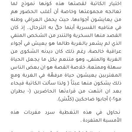
اختيار الكاتبة لقصتها هذه كونها نموذج لما
تعالجه مجموعتها وخاصة أن أغلب الحضور هم
من يعايشون أجواءها، حيث يحمل العراقي وطنه
في منافيه القسرية أينما حلَّ به الترحال.. إذ كان
القصد منها السخرية والتندر من الشخص المنفي
الذي لم يشعر بالغربة طالما هو يعيش في أجواء
عراقية خالصة، رغم ذلك كان ديدنه الشكوى من
الغربة والمنفى، وهو متنعم بكل ما يجعل الحياة
سهلة وممتعة، خلاصة القصة هو ان بعض الناس
المغتربين يعيشون حياة مرفهّة في الغربة ومع
ذلك يشكون منها عبثاً ( ولذا سألت الكاتبة فيحاء
بعد ان انتهت من قراءتها الحاضرين (- بطران
مو؟-) أجابوا ضاحكين (كلّش).
نحاول في هذه التغطية سرد مفردات هذه
الأمسية المتفردة .