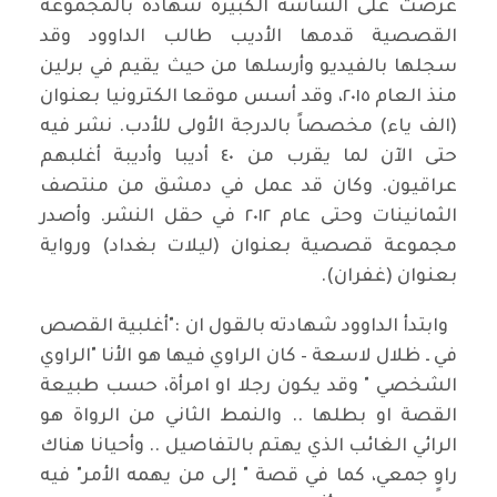
عرضت على الشاشة الكبيرة شهادة بالمجموعة
القصصية قدمها الأديب طالب الداوود وقد
سجلها بالفيديو وأرسلها من حيث يقيم في برلين
منذ العام ٢٠١٥، وقد أسس موقعا الكترونيا بعنوان
(الف ياء) مخصصاً بالدرجة الأولى للأدب. نشر فيه
حتى الآن لما يقرب من ٤٠ أديبا وأديبة أغلبهم
عراقيون. وكان قد عمل في دمشق من منتصف
الثمانينات وحتى عام ٢٠١٢ في حقل النشر. وأصدر
مجموعة قصصية بعنوان (ليلات بغداد) ورواية
بعنوان (غفران).
وابتدأ الداوود شهادته بالقول ان :"أغلبية القصص
في ـ ظلال لاسعة – كان الراوي فيها هو الأنا "الراوي
الشخصي " وقد يكون رجلا او امرأة، حسب طبيعة
القصة او بطلها .. والنمط الثاني من الرواة هو
الرائي الغائب الذي يهتم بالتفاصيل .. وأحيانا هناك
راوٍ جمعي، كما في قصة " إلى من يهمه الأمر" فيه