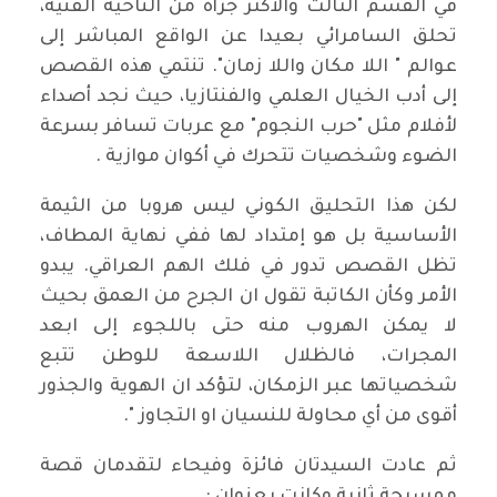
في القسم الثالث والأكثر جرأة من الناحية الفنية،
تحلق السامرائي بعيدا عن الواقع المباشر إلى
عوالم " اللا مكان واللا زمان". تنتمي هذه القصص
إلى أدب الخيال العلمي والفنتازيا، حيث نجد أصداء
لأفلام مثل "حرب النجوم" مع عربات تسافر بسرعة
الضوء وشخصيات تتحرك في أكوان موازية .
لكن هذا التحليق الكوني ليس هروبا من الثيمة
الأساسية بل هو إمتداد لها ففي نهاية المطاف،
تظل القصص تدور في فلك الهم العراقي. يبدو
الأمر وكأن الكاتبة تقول ان الجرح من العمق بحيث
لا يمكن الهروب منه حتى باللجوء إلى ابعد
المجرات، فالظلال اللاسعة للوطن تتبع
شخصياتها عبر الزمكان، لتؤكد ان الهوية والجذور
أقوى من أي محاولة للنسيان او التجاوز ".
ثم عادت السيدتان فائزة وفيحاء لتقدمان قصة