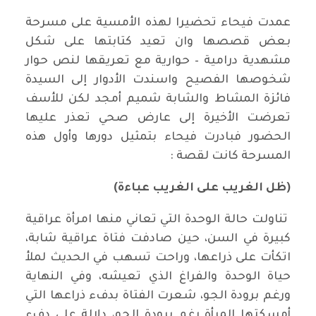
عمدت فيحاء تحضيرا لهذه الأمسية على مسرحة
بعض قصصها وان تعيد كتابتها على شكل
مشهدية درامية – حوارية مع تعريقها لنص حوار
شخوصها الفصيح واسندت الأدوار إلى السيدة
فائزة المشاط والشابة شميم أمجد لكن للأسف
تعرضت الأخيرة إلى عارض صحي تعذر عليها
الحضور فبادرت فيحاء بتمثيل دورها وأول هذه
المسرحة كانت لقصة :
(ظل الغريب على الغريب عباءة)
تناولت حالة الوحدة التي تعاني منها امرأة عراقية
كبيرة في السن، حين صادفت فتاة عراقية شابة،
اتكأت على ذراعها، وراحت تسهب في الحديث لملأ
حياة الوحدة والفراغ الذي تعيشه، وفي النهاية
ورغم برودة الجو، شعرت الفتاة بدفء ذراعها التي
أمسكتها المرأة رغم برودة الجو، دلالة على دفء