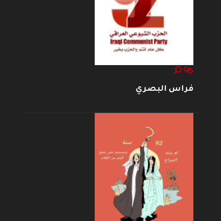
فراس البصري