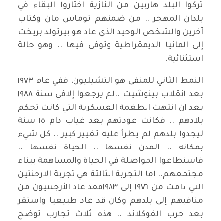
تركوا البلد هاربين من النازية اختاروا البقاء في
بلدان المهجر .. من ضمنهم توماس مان وكتاب
آخرين والشخص الوحيد الذي عاد هو بيرتولد بريخت
إلى المانيا الديمقراطية وتوفى فيها .. وهو حالة
استثنائية.
النمط الثاني للمنفى هو التشيليون، ففي عام ١٩٧٣
بعد انقلاب بينوشيت ..لم يرجعوا إلافي سنة ١٩٨٨
بعد ان انتهت الطغمة العسكرية التي كانت تحكم
بلادهم .. فكانت عودتهم بعد غياب دام ١٥ سنة
ليجدوا بلدهم لم يطرأ عليه تغيير كبير .. كل شيء
بمكانه .. المدن نفسها .. الحياة نفسها ..
فاستطاعوا المواصلة في الحياة والمساهمة ببناء
مجتمعهم.. اما التجربة الثالثة هي تجربة الارجنتين
التي دامت من ١٩٧٦ إلى ١٩٨٣فقد عاد الأرجنتيون من
منافيهم إلى بلدهم وكان قد عاد طبيعيا واستقر
بعد حرب الفوكلاند .. هذه ثلاث تجارب توضح