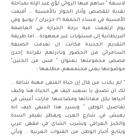
لاسعة " ساهم فيها الروائي لؤي عبد الإله بمداخلة
نقدية للقصص وأدار الحوار بالأمسية .. أقيمت
الأمسية في مساء الجمعة ٢٦ حزيران / يونيو وفي
يوم ارتفعت فيه درجة الحرارة في العاصمة
البريطانية إلى مستويات غير معهودة .. اما طريقة
التقديم الجديدة فكانت ان تقدمت الضيفة
السامرائي من الحضور وبادرتهم بقراءة إحدى
قصص مجموعتها بعنوان " مس من الحنين"
موضوعها يعني مجتمعهم، مطلعها :
" لم يكذب من قال إن حياة المنفى مهنة شاقة ..
لك ان تصدق يا سعيد كيف هي الحياة هنا وكيف
أحياها بكل معاناتها ومصاعبها. مازلت أعيش في
تفاصيل الوطن " ويسرد هذا المنفي كيف انه
يعيش في شارع العرب ويفطر بقيمر السدة
والخبز العراقي ويشرب الشاي في مقهى عربي
ويتابع أخبار الوطن من القنوات العربية .. ويأتي