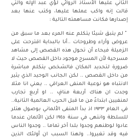
الثاني عليها الأستاذ الروائي لؤي عبد الإله والتي
قالت إنه واكب عملها عليها، وكتب عنها بعد
إصدارها فكانت مساهمته التالية :⁠⁠
" لم يتبق شيئا يتكلم عنه المرء بعد ما سبق من
عروض وآراء وطروحات ..أنا بالبداية اقترحت على
الزميلة فيحاء أن تحول هذه القصص إلى مشاهد
مسرحية لأن المسرح موجود داخل القصص حيث لا
ضرورة لتحديد المكان فالشخص يتكلم مباشرة
من داخل القصص .. لكن الجانب الوحيد الذي يثير
الانتباه هو نوعية المنفى العراقي .. يعني انا مثلا
وجدت ان هناك أربعة منافٍ .. او أربع تجارب
لمنفيين ابتداءً من ما قبل الحرب العالمية الثانية..
في العام ١٩٣٣ اذ بدأ المنفى الألماني بوصول هتلر
للسلطة وانتهى في سنة ١٩٤٥ لكن الألمان عندما
عادوا لوطنهم وجدوا بلدا آخر تماما .. وجدوا الناس
فيه وقد تغيروا.. ولهذا السبب ان أولئك الذين