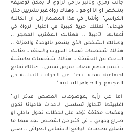
جانب رمزي وتأثير درامي لراوي لا يمكن توصيفه
بشخص او انا او هو .. وهناك رواة غير بشريين مثل
الكراسي". وأشار في هذا المضمار إلى ان الكاتبة
فيحاء:" تمتلك حرية كبيرة في اختيار الرواة في
أعمالها الأدبية .. فهنالك المغترب المهجر ..
وهنالك الشخص الذي يشعر بالوحدة والعزلة ..
هنالك شخصيات ضحايا الحروب والعنف .. هنالك
الباحث عن الحقيقة .. هنالك شخصيات هامشية
.. قسم منهم مصاب بمرض نفسي .. هنالك نماذج
اجتماعية نقدية تبحث عن الجوانب السلبية في
المجتمع او الظواهر السلبية " .
اما عن رأيه بموضوعات القصص فذكر ان:"
اغلبيتها تتجاوز تسلسل الاحداث فاحيانا تكون
ومضات مكثفة تؤكد على لحظات تحول داخلي او
صراع وجودي .. في كثير من القصص نجد فيها ما
يتعلق بصدمات الواقع الاجتماعي العراقي .. يعني