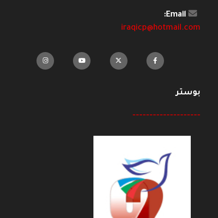
Email:
iraqicp@hotmail.com
بوستر
--------------------