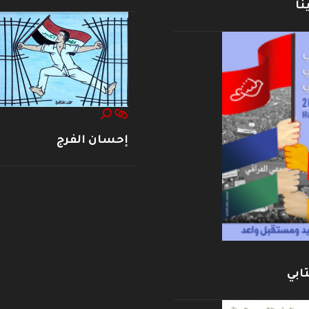
نا
إحسان الفرج
ابي