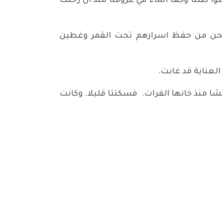
 ظلّنا وجف الماء في عروقنا منذ ان رحلتْ
ا. نحن من حفظ اسرارهم تحت القمر وغطين
العناية قد غابت.
ا منذ خانها الفرات. فسكتتا قليلا. وكانت