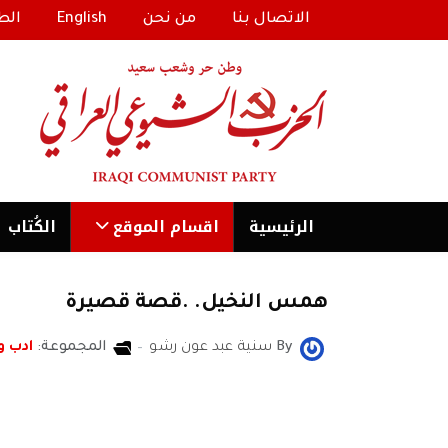
الاتصال بنا
من نحن
English
الط
الرئیسية
اقسام الموقع
الكُتاب
همس النخيل. .قصة قصيرة
By
سنية عبد عون رشو
المجموعة:
ادب و
سنية عبد عون رشو