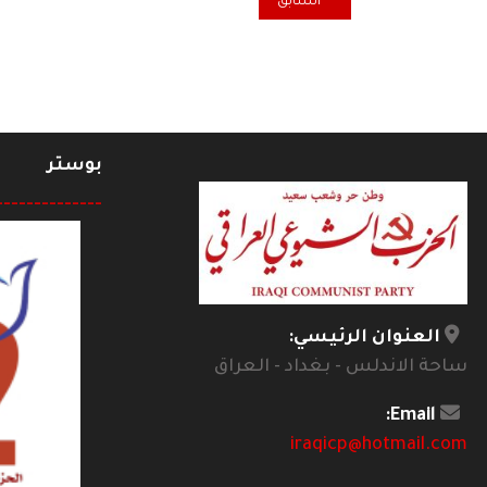
المقال السابق: طفلُ النّار...؟
السابق
بوستر
--------------
العنوان الرئيسي:
ساحة الاندلس - بغداد - العراق
Email:
iraqicp@hotmail.com