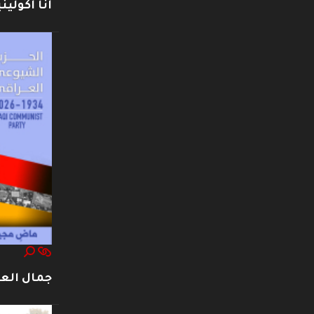
أنا أكوليني
جمال العت