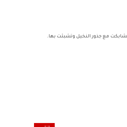
ا تشابكت مع جذور النخيل وتشبثت بها.