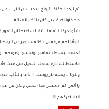
ثم تركونا حفاة الأرواح. نبحث بين التراب عن
وأطفأوا آخر قنديل كان ينتظر العدالة.
شلّوا حركتنا تماما. تيقنا ساعتها ان الأمور
لجأنا لهم مرغمين ( كالمستجير من الرمضاء ب
لكنهم ببساطة تغافلوا وتناسوا وعودهم و
فاستطالت أذرع سعف النخيل حتى غدت كأنها ق
وبئرنا لا يشبه بئر يوسف !! لأننا بالتأكيد قط
يا ألهى كم أدهشني هذا الحلم. ولكن من هم هؤ
أنا لا أعرفهم.!!!