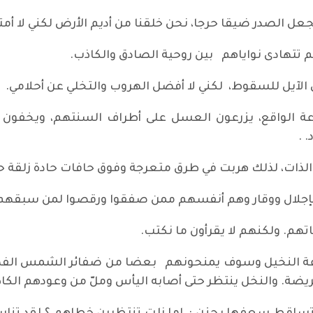
يجعل الصدر ضيقا حرجا، نحن خلقنا من أديم الأرض لكني لا أ
م تتهادى نواياهم بين روحية الصادق والكاذب.
يتي الآيل للسقوط، لكني لا أفضل الهروب والتخلي عن أحلامي.
اعة الواقع، يزرعون العسل على أطراف السنتهم، ويخفون
 .
 الذات، لذلك هربت في طرق متعرجة وفوق حافات حادة زلقة ح
، بإجلال ووقار وهم أنفسهم ممن صفقوا ورقصوا لمن سبقهم
تهم. ولكنهم لا يقرأون ما نكتب.
راعة النخيل وسوف يمنحونهم بعضا من ضفائر الشمس الفضي
يضة. والنخل ينتظر حتى أصابه اليأس وملّ من وعودهم الكاذ