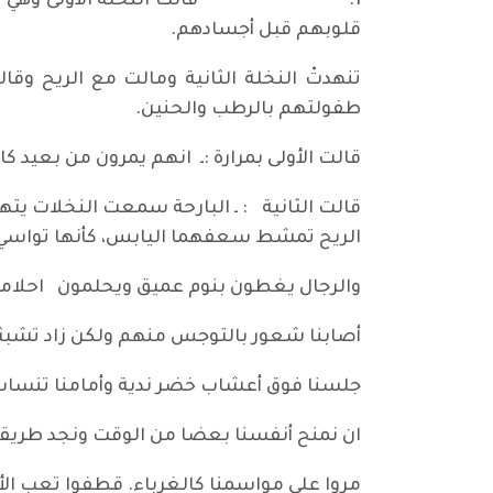
1.
قالت النخلة الأولى وهي
قلوبهم قبل أجسادهم.
تنهدتْ النخلة الثانية ومالت مع الريح و
طفولتهم بالرطب والحنين.
قالت الأولى بمرارة :ـ انهم يمرون من بعيد كا
قالت الثانية : ـ البارحة سمعت النخلات يت
الريح تمشط سعفهما اليابس، كأنها تواسي ن
والرجال يغطون بنوم عميق ويحلمون احلاما
أصابنا شعور بالتوجس منهم ولكن زاد تشبثنا 
جلسنا فوق أعشاب خضر ندية وأمامنا تنساب م
ان نمنح أنفسنا بعضا من الوقت ونجد طريقة 
مروا على مواسمنا كالغرباء. قطفوا تعب الأيا