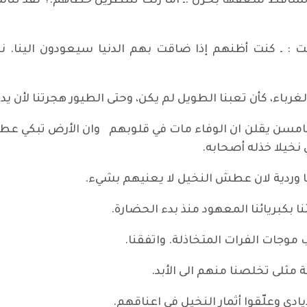
 تساقط سعفها بحزن :ـ اما زلت تنتظرين خطاهم.؟ لقد تناسوا
قالت : ـ كنت أظنهم إذا ضاقت بهم الدنيا سيعودون الين
لغرباء، كأن تعبنا الطويل لم يكن، وحتى الطيور هجرتنا لأن يد 
هامسن يقلن ان الوفاء مات في قلوبهم وان الأرض تبكي عطش
خيلا خذله أصحابه.
 وردية لان عطش النخيل لا يعنيهم بشيء.
بكبريائنا المعهود منذ بدء الحضارة.
وجات الفرات المتخاذلة. واتفقنا.
مثلى تخلصنا منهم الى الأبد.
دي وعلّقوا أثمار النخيل في اعناقهم.