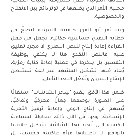
ادعائها الكونية، تظل مشروطة ببنيات خطابية
محلية، الأمر الذي يضعها في توتر دائم بين الانفتاح
والخصوصية.
ويستثمر أبو الفوز خلفيته السردية ليضخّ في
خطابه النقدي حساسية حكائية، تجعل من فعل
القراءة إعادةَ إنتاجٍ للنص البصري لا مجرد تعليق
عليه. فالنص النقدي هنا لا يكتفي بوظيفة
التفسير، بل ينخرط في عملية إعادة كتابة رمزية،
يُعاد فيها تشكيل المشهد عبر لغة تستبطن
الإيقاع السردي وتُفعّل البعد التأملي.
ضمن هذا الأفق، يغدو "سِحر الشاشات" اشتغالًا
على الصورة بوصفها جهازًا معرفيًا وثقافيًا،
يُسهم في إنتاج الوعي وإعادة ترميز التجربة
الإنسانية. وهو، في الآن ذاته، محاولة لمساءلة
الكيفية التي تُعيد بها الشاشة تشكيل علاقتنا
بالواقع، لا باعتبارها مرآة عاكسة فحسب، بل