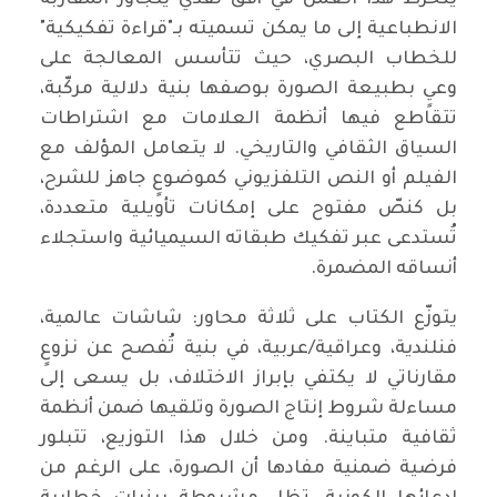
الانطباعية إلى ما يمكن تسميته بـ"قراءة تفكيكية"
للخطاب البصري، حيث تتأسس المعالجة على
وعيٍ بطبيعة الصورة بوصفها بنية دلالية مركّبة،
تتقاطع فيها أنظمة العلامات مع اشتراطات
السياق الثقافي والتاريخي. لا يتعامل المؤلف مع
الفيلم أو النص التلفزيوني كموضوعٍ جاهز للشرح،
بل كنصّ مفتوح على إمكانات تأويلية متعددة،
تُستدعى عبر تفكيك طبقاته السيميائية واستجلاء
أنساقه المضمرة.
يتوزّع الكتاب على ثلاثة محاور: شاشات عالمية،
فنلندية، وعراقية/عربية، في بنية تُفصح عن نزوعٍ
مقارناتي لا يكتفي بإبراز الاختلاف، بل يسعى إلى
مساءلة شروط إنتاج الصورة وتلقيها ضمن أنظمة
ثقافية متباينة. ومن خلال هذا التوزيع، تتبلور
فرضية ضمنية مفادها أن الصورة، على الرغم من