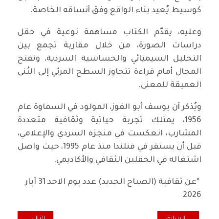
كوسيط يُعيد بناء الواقع وفق أنساقه الخاصة.
وعليه، يقدّم الكتاب مساهمة نوعية في حقل
دراسات الصورة، من خلال مقاربة تجمع بين
التحليل السيميائي والحساسية السردية، وتفتح
المجال أمام قراءة تتجاوز السطح المرئي إلى البُنى
العميقة للمعنى.
ويُذكر أن يوسف أبو الفوز، المولود في السماوة عام
1956، يمتلك تجربة حياتية وثقافية متعددة
المشارب، انعكست في منجزه السردي والإعلامي،
قبل أن يستقر في فنلندا منذ عام 1995، حيث واصل
اشتغاله في الحقلين الثقافي والأكاديمي.
*عن ثقافية (الصباح الجديد) عدد يوم الاحد 31 آيار
2026
المقال السابق: "إيفين .. حفرٌ في الذاكرة"، مرثية جيل مطارد
المقال التالي: (ند
السابق
التالي