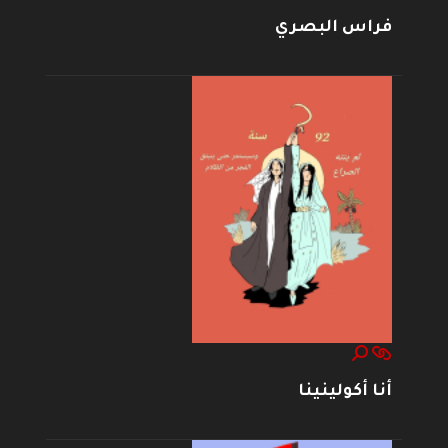
فراس البصري
أنا أكولينينا