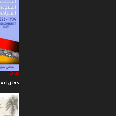
جمال العت