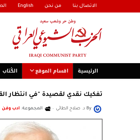
الاتصال بنا
من نحن
English
الط
الرئیسية
اقسام الموقع
الكُتاب
تفكيك نقدي لقصيدة "في انتظار القط
By
د. صلاح الطائي
المجموعة:
ادب وفن