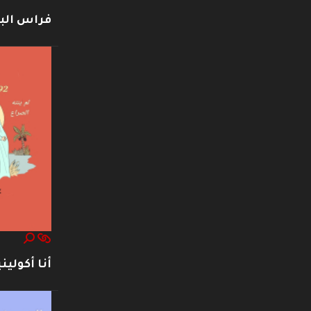
فراس ال
أنا أكوليني