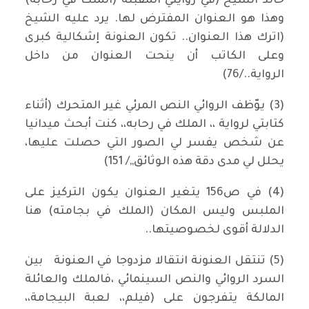
خالد الشيخ (في روايتي المقبلة (الملك في رحابه)
وهذا هو العنوان المفترض لها. يرد عليه الشيخ
(اترك هذا العنوان.. تكون العنونة إشكالية كبرى
وعلى الكاتب أن ينحت العنوان من داخل
الرواية../76)
(3) يوّظف الروائي النص المرئي غير المتحرك (أثناء
كتابتي لرواية ،، الملك في رحابه،، كنت أبحث ميدانيا
عن شخص يفسر لي الصور التي حصلت عليها،
يحلل لي مدى دقة هذه الوثائق,,/ 151)
(4) في ص156 يتغير العنوان يكون التركيز على
الملبس وليس المكان (الملك في بجامته) هنا
الدلالة أقوى لخصوصيتها..
(5) تنتقل العنونة انتقالا مزدوجا في العنونة بين
السرد الروائي والنص السينمائي ،فالملك والعائلة
المالكة يتفرجون على (فيلم،، لعبة البيجامة،،