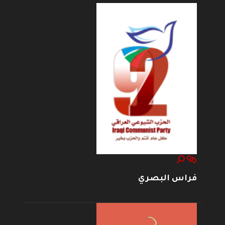
فراس البصري