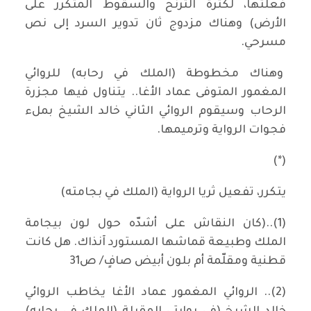
فعلتها، لكثرة الترنح والسقوط المتكرر على
الأرض) وهناك مزدوج ثان تدوير السرد إلى نص
مسرحي.
وهناك مخطوطة (الملك في رحابه) للروائي
المغمور المتوفى عماد الأغا.. يتناول فيها مجزرة
الرحاب وسيقوم الروائي الثاني خالد الشيخ بملء
فجوات الرواية وترميمها.
(*)
يتكرر، تفعيل ثريا الرواية (الملك في بجامته)
(1)..(كان النقاش على أشدّه حول لون بيجامة
الملك وطبيعة قماشها المستورد آنذاك. هل كانت
قطنية ومقلّمة أم بلون أبيض صافٍ/ ص31
(2).. الروائي المغمور عماد الأغا يخاطب الروائي