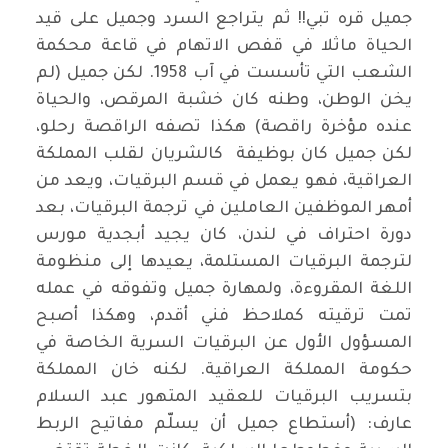
جميل قره تبي!! ثم يتراجع السرد وجميل على قيد
الحياة ماثلا في قفص الاتهام في قاعة محكمة
الشعب التي تأسست في آب 1958. لكن جميل (لم
يخن الوطن، وطنه كان خشبة المرقص، والحياة
عنده مؤخرة راقصة) هكذا تصفه الراقصة رحلو،
لكن جميل كان بوظيفة كالشريان لقلب المملكة
العراقية، فهو يعمل في قسم البرقيات، ويعد من
أمهر الموظفين العاملين في ترجمة البرقيات، بعد
دورة احتراف في لندن، كان يجيد أبجدية مورس
لترجمة البرقيات المستلمة، يعيدها إلى منظومة
اللغة المقروءة، ولمهارة جميل وتفوقه في عمله
تمت ترقيته كملاحظ فني أقدم، وهكذا أصبح
المسؤول الأول عن البرقيات السرية الخاصة في
حكومة المملكة العراقية. لكنه خان المملكة
بتسريب البرقيات للعقيد المتهور عبد السلام
عارف: (أستطاع جميل أن يسلّم مفاتيح الربط