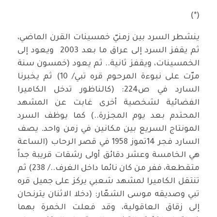
(*)
ينشطر السرد بين زمنيّ خمسينات القرن الماضي،
ثم يقفز السرد إلى عراق ما بعد 2003 ويعود إلى
الخمسينات، ويقفز ثانية.. ثم يعود (خمسون سنة
مرّت على نبوءة المرحوم قره تبي/ 10) ثم يخبرنا
السارد في ص224: (كالناظور تدخل الكاميرا
الفضائية لشخصية أخرى غابت عن المشهد
المحتدم بعد يوم المجزرة..) كما يوظف السرد
المونتاج السريع بين مكانين في زمن واحد. يصف
السارد فجر 14تموز 1958 في قصر الرحاب (الساعة
هي الخامسة وعشر دقائق أولى رشقات قريبة جداً
متقطعة، ففر من كان نائما داخل الغرف../ 238) ثم
تنتقل الكاميرا لمشهد شعبي يركز على جميل قره
تبي وصديقه موسى الشعّار: (دخلا الاثنان يترنحان
إلى زقاق العاقولية، وقد فعلت الخمرة بهما