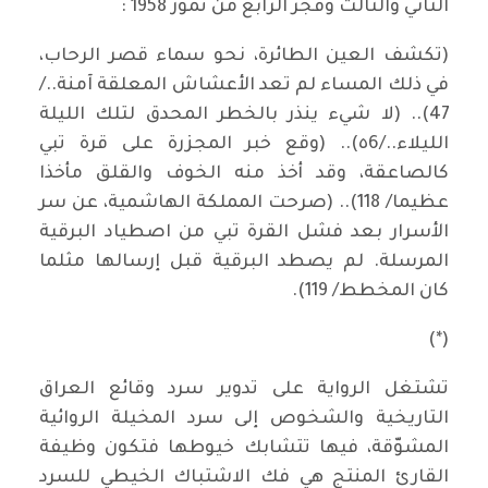
الثاني والثالث وفجر الرابع من تموز 1958 :
(تكشف العين الطائرة، نحو سماء قصر الرحاب،
في ذلك المساء لم تعد الأعشاش المعلقة آمنة../
47).. (لا شيء ينذر بالخطر المحدق لتلك الليلة
الليلاء../٥6).. (وقع خبر المجزرة على قرة تبي
كالصاعقة، وقد أخذ منه الخوف والقلق مأخذا
عظيما/ 118).. (صرحت المملكة الهاشمية، عن سر
الأسرار بعد فشل القرة تبي من اصطياد البرقية
المرسلة. لم يصطد البرقية قبل إرسالها مثلما
كان المخطط/ 119).
(*)
تشتغل الرواية على تدوير سرد وقائع العراق
التاريخية والشخوص إلى سرد المخيلة الروائية
المشوّقة، فيها تتشابك خيوطها فتكون وظيفة
القارئ المنتج هي فك الاشتباك الخيطي للسرد