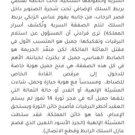
السرية وخطوطها السلكية، كانت الخطة تقتضي
بربط السلك الإضافي تحت شجرة الصنوبر داخل
قصر الرحاب، من جانبه يقوم عباس الزنكي بربط
السلك لتتم الصفقة السرية وتُكشف أسرار
المملكة) ترى قراءتي أن المسؤول عن استلام
البرقيات وتفكيكها: جميل هو المتسبب الأول في
مقتل العائلة المالكة، لكن منفّذ الجريمة هو
الضابط العباسي، جميل لا يكترث لخيانته، الأهم
في كل هذه الصفقة، هي منح جميل هوية خاصة
للدخول إلى مرقص القادة الخاص
للضباط، ومسدساً مع هوية حيازة وحمل، شاءت
المشيئة الإلهية، أو القدر، أو حالة الثمالة التي
بلغها جميل أنه في فجر ثورة 14 تموز لم يسلم
العقيد أخطر البرقيات فأصبح خائن الثورة ويستحق
الإعدام، كما هو خائن المملكة. فقد سلطت
المشيئة الإلهية (الجرذ الأسود اللعين الذي قضم
عازل السلك الرابط وقطع الاتصال).