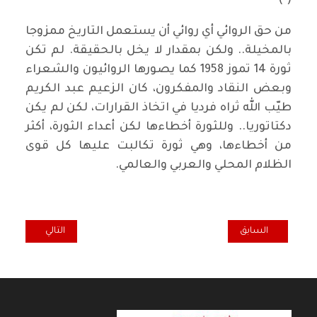
(*)
من حق الروائي أي روائي أن يستعمل التاريخ ممزوجا
بالمخيلة.. ولكن بمقدار لا يخل بالحقيقة. لم تكن
ثورة 14 تموز 1958 كما يصورها الروائيون والشعراء
وبعض النقاد والمفكرون، كان الزعيم عبد الكريم
طيّب الله ثراه فرديا في اتخاذ القرارات، لكن لم يكن
دكتاتوريا.. وللثورة أخطاءها لكن أعداء الثورة، أكثر
من أخطاءها، وهي ثورة تكالبت عليها كل قوى
الظلام المحلي والعربي والعالمي.
المقال السابق: شاهد أخرس: الوسادة
المقال التالي: صدق
السابق
التالي