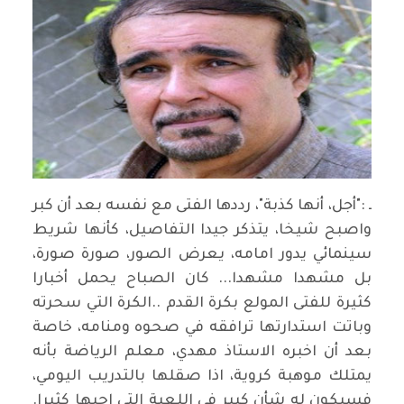
ـ :"أجل، أنها كذبة"، رددها الفتى مع نفسه بعد أن كبر
واصبح شيخا، يتذكر جيدا التفاصيل، كأنها شريط
سينمائي يدور امامه، يعرض الصور، صورة صورة،
بل مشهدا مشهدا... كان الصباح يحمل أخبارا
كثيرة للفتى المولع بكرة القدم
..
الكرة التي سحرته
وباتت استدارتها ترافقه في صحوه ومنامه، خاصة
بعد أن اخبره الاستاذ مهدي، معلم الرياضة بأنه
يمتلك موهبة كروية، اذا صقلها بالتدريب اليومي،
فسيكون له شأن كبير في اللعبة التي احبها كثيرا.