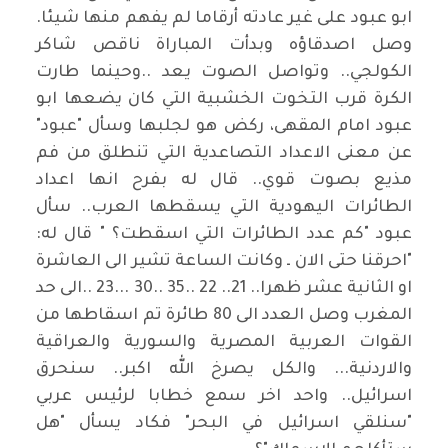
ابو عبود على غير عادته أرقاما لم يفهم منها شيئا.
وصل اصدقاؤه وبدأت المباراة ناقص شاكر
الكولجي.. وتواصل الصوت يعد
..
وحينما طارت
الكرة قرب التخوت الخشبية التي كان يضعها ابو
عبود امام المقهى، ركض هو لجلبها وسأل "عبود"
عن معنى الاعداد التصاعدية التي تنطلق من فم
مذيع بصوت قوي.. قال له بفرح انها اعداد
الطائرات اليهودية التي يسقطها العرب.. سأل
عبود "كم عدد الطائرات التي اسقطت؟ " قال له:
"احرقنا حتى الان ـ وكانت الساعة تشير الى العاشرة
او الثانية عشر ظهرا.. 21.. 22
.. 23... 30.. 35..
الى حد
المغرب وصل العدد الى 80 طائرة تم اسقاطها من
القوات العربية المصرية والسورية والعراقية
والاردنية... والكل يصرخ الله اكبر.. سنحرق
اسرائيل.. واحد اخر سمع خطابا لرئيس عربي
"سنلقي اسرائيل في البحر" فكاد يسأل "هل