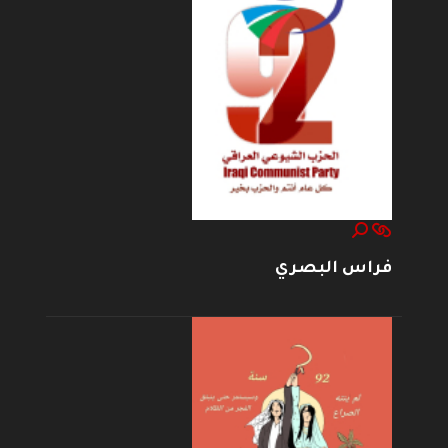
فراس البصري