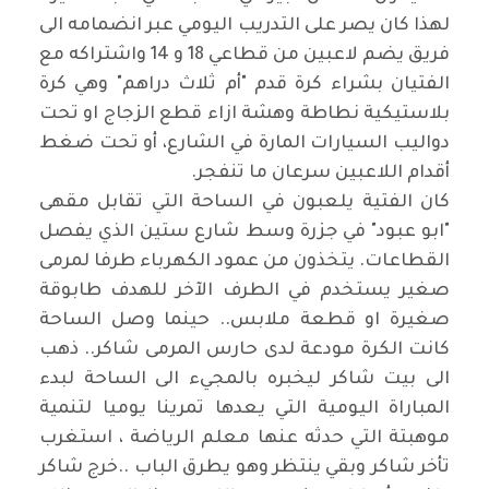
لهذا كان يصر على التدريب اليومي عبر انضمامه الى
فريق يضم لاعبين من قطاعي 18 و 14 واشتراكه مع
الفتيان بشراء كرة قدم "أم ثلاث دراهم" وهي كرة
بلاستيكية نطاطة وهشة ازاء قطع الزجاج او تحت
دواليب السيارات المارة في الشارع، أو تحت ضغط
أقدام اللاعبين سرعان ما تنفجر
.
كان الفتية يلعبون في الساحة التي تقابل مقهى
"ابو عبود" في جزرة وسط شارع ستين الذي يفصل
القطاعات. يتخذون من عمود الكهرباء طرفا لمرمى
صغير يستخدم في الطرف الآخر للهدف طابوقة
صغيرة او قطعة ملابس.. حينما وصل الساحة
كانت الكرة مودعة لدى حارس المرمى شاكر.. ذهب
الى بيت شاكر ليخبره بالمجيء الى الساحة لبدء
المباراة اليومية التي يعدها تمرينا يوميا لتنمية
موهبتة التي حدثه عنها معلم الرياضة ، استغرب
تأخر شاكر وبقي ينتظر وهو يطرق الباب
..
خرج شاكر