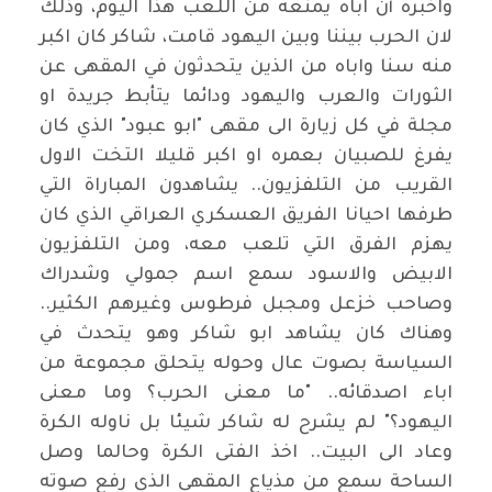
واخبره أن اباه يمنعه من اللعب هذا اليوم، وذلك
لان الحرب بيننا وبين اليهود قامت، شاكر كان اكبر
منه سنا واباه من الذين يتحدثون في المقهى عن
الثورات والعرب واليهود ودائما يتأبط جريدة او
مجلة في كل زيارة الى مقهى "ابو عبود" الذي كان
يفرغ للصبيان بعمره او اكبر قليلا التخت الاول
القريب من التلفزيون.. يشاهدون المباراة التي
طرفها احيانا الفريق العسكري العراقي الذي كان
يهزم الفرق التي تلعب معه، ومن التلفزيون
الابيض والاسود سمع اسم جمولي وشدراك
وصاحب خزعل ومجبل فرطوس وغيرهم الكثير..
وهناك كان يشاهد ابو شاكر وهو يتحدث في
السياسة بصوت عال وحوله يتحلق مجموعة من
اباء اصدقائه.. "ما معنى الحرب؟ وما معنى
اليهود؟" لم يشرح له شاكر شيئا بل ناوله الكرة
وعاد الى البيت.. اخذ الفتى الكرة وحالما وصل
الساحة سمع من مذياع المقهى الذي رفع صوته