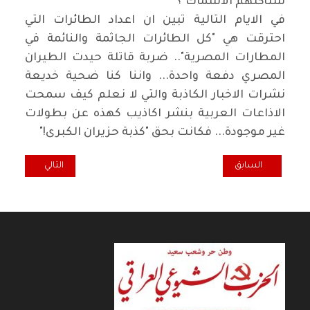
ستأكلهم الاسماك"؟
في الايام التالية تبين ان اعداد الطائرات التي
احترقت هي "كل الطائرات الجاثمة والنائمة في
المطارات المصرية".. ضربة قاتلة حيدت الطيران
المصري دفعة واحدة... واننا كنا ضحية خديعة
نشرات الاخبار الكاذبة والتي لا نعلم كيف سمحت
الاذاعات العربية بنشر اكاذيب كهذه عن بطولات
غير موجودة... فكانت بحق "كذبة حزيران الكبرى
"!
المقال السابق: "عزازيل".. غرابة في الأدب.. تفرد في السرد / عدنان منشد
المقال التالي: عاد 
السابق
التالي