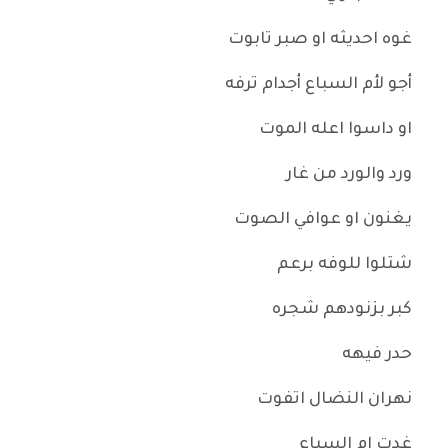
غوه احديثه او صبر تابوت
أجو لأم السباع أجدام ترفه
او داسوا اعله الموت
ورد والورد من غار
يغنون او عوافي الصوت
شتلوا للوفه برعم
كبر بزنودهم شجره
حدر فيهه
نهران النضال اتفوت
غدت ام السباع