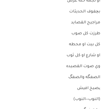
او نجمه حنة عرس
بچفوف الحديثات
مراجيح القصايد
طرزت كل صوب
كل بيت او محطه
او شارع او كل ثوب
وي صوت القصيده
الصفگه والصفگ
یصيخ افيش
(النوب٠٠النوب)