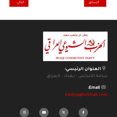
المقال السابق: شواطئ غادرها الغناء
المقال التالي: ال
السابق
التالي
العنوان الرئيسي:
ساحة الاندلس - بغداد - العراق
Email:
iraqicp@hotmail.com