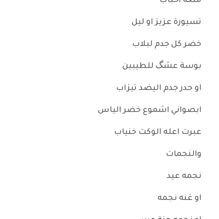
ملگه أحباب
تسيورة عزيز او ليل
خضر كل جدم لبلاب
بوسة عشگ للطيبين
او حدر جدم اليضد تيزاب
ابصواني اشموع خضر الياس
عبرت اعله الوكت خنياب
والنجمات
نجمه عيد
او غنه نجمه