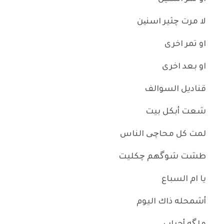
لا مرت چثير اسنین
او تمر اخرى
او بعد اخرى
قناديل السوالف
شعت أبكل بيت
لمت كل محاچی الناس
طشت شوگهم چكليت
يا ام السباع
أشمحله ذاك اليوم