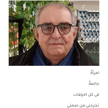
امرأةٌ
حالمةٌ
في كل الاوقات
تخرجني من صمتي