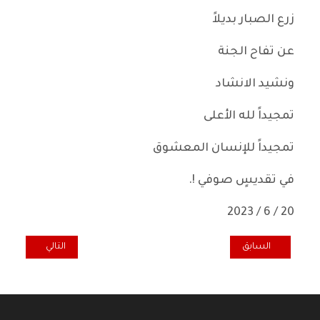
زرع الصبار بديلاً
عن تفاح الجنة
ونشيد الانشاد
تمجيداً لله الأعلى
تمجيداً للإنسان المعشوق
في تقديسٍ صوفي !.
20 / 6 / 2023
المقال السابق: النص وأهدابهُ : كلكامش بقلم الدكتور ضرغام الأجودي
المقال التالي: نسا
السابق
التالي