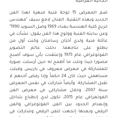
الجالية العراقية.
ضم المعرض 15 لوحة فنية مبهرة لهذا الفن
الجديد وبهذه التقنية. الفنان لامع سيف "مهندس
خريج كلية الهندسة بغداد 1969 وصل السويد 1990"
وعن بدايته الفنية وولوج هذا الفن يقول: نشأت في
عائلة فنية ولدي أختان رسامتان وكنت أول من
يطلع على نتاجهما. دخلت عالم التصوير
الفوتوغرافي عام 1975 وإعتقدت بأني سوف أصبح
مصورا جيدا ونلت ما أطمح له حين أرسلت صورة
للمشاركة في معرض معروف في باريس وقبلت
مساهمتي حيث كان 24 حكماً وإذا رفض أحدهم لا
تقبل المشاركة. وأيضاً شاركت في نفس المعرض
سنة 2007، وخلال مشاركتي في معرض الفن
الفوتغرافي عام 2015، تكون لدي إنطباع بتداخل
وإنعدام الحدود بين الفن الفوتوغرافي والفن
الرقمي وبعدها إتجهت للفن الرقمي وشاركت في