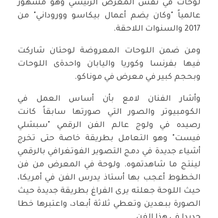
لوحات في نفس المعرض الرئيسي وهو مشهور
عالمياً "وكان يضم أعمال بيكاسو ووروداني" من
2017 والسنوات اللاحقة.
ومن ضمن اللوحات المعروضة لوحتان شاركت
فيها بفرنسا وكوريا واليابان واحدةى اللوحات
وبحجم كبير في معرض في موناكو.
وأشار الفنان لامع بأن أساس العمل في
الكومبيوتر والصور التي صورتها سابقاً كانت
رصيده في ولوج عالم الفن الرقمي "سبشلي
فيست" وهو التعامل بطريقة خاصة حتى تخرج
أشياء جديدة في دمج التصوير الفوتغرافي بالرقمي
لينتج ما شاهدتموه. ولوحة في المعرض من فن
الخطوط أعجب بها أستاذ يدرس الفن في أمريكا،
حيث اللوحة جعلته يرى الفراغ بطريقة جديدة حيث
الصورة ببعدين وتعطي ثلاثة أبعاد، واعتبرها خطا
جديدا في هذا الفن.