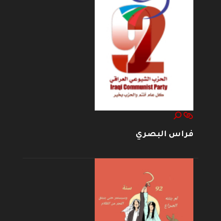
فراس البصري