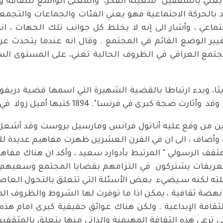
نه يعني بالمثقفين شغيلة الفكر، والمعنى الواسع للثقافة 
د بالحركة الاجتماعية فهو يعني الفئات والجماعات والتجمع
تماعي ، وأشار الى إنه لا يخلط كل جوانب تلك الجهات ، انم
غيير الوضع القائم في المجتمع . وقال انه عندما يتحدث عن
 المجتمع العراقي في الظروف الحالية تعني، على المستو
ثا، وبدء ارتباطا بالقضية الشهيرة التي اسمها قضية دريفو
ة كبرى في فرنسا". 1894 كتبها أميل زولا في عام
ان بين من وقع عليه أناتول فرانس ومارسيل بروست وقد أش
وأضاف ، الى ان في القرن العشرين ظهرت مفاهيم عديدة للثق
قف الرسولي " المرتبط بأدوارد سعيد ، وأكد ان هناك مفاه
لتعريفات يشتركون في التزامهم بقضايا المجتمع وسعيهم ال
خلته لكنه سـيضيء بعض الأسئلة التي تتعلق بالتحول العاصف 
ضة ثقافية ، يمكن اذا ما توفرت لها الشروط والظروف الملائ
 الثقافة الإبداعية . ولكن هناك عوائق حقيقية كبرى امام ه
 ترعى هذه الثقافة المهيمنة والذاتي منها يتعلق بالمثقفين