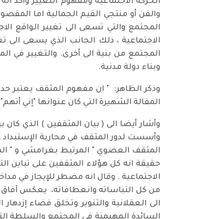
الحركة الاجتماعية ومفهوم التغيير وأكد ا
والفن أو منتجي القيم الجمالية اما المقصو
المجتمع والتي تسعى الى تغيير الواقع الاج
الاجتماعية ، ذلك الجانب الذي يسعى الى ت
المجتمع من بنية الى أخرى. والتغيير في
وبناء دولة مدنية.
وذكر الظاهر: " ان مفهوم المثقف يعتبر حدي
المقالة الشهيرة التي كان عنوانها "إني أتهم" وقد وأثارت ضج
وأشار أيضا الى ( بيان المثقفين ) الذي ك
وأسست لدور المثقف في محاربة الإستبداد ، 
المثقف العضوي " المرتبط بغرامشي و " المث
حقيقة انه كل هؤلاء المثقفين على تباين ا
الاجتماعية . وقال انه مضطر للإيجاز في مدا
من كل التباساته وانعطافاته، يعكس آفاق نه
الى العقلانية والتنوير وتخلق فضاء إزدهار
السائدة المهيمنة في المجتمع والسلطة التي