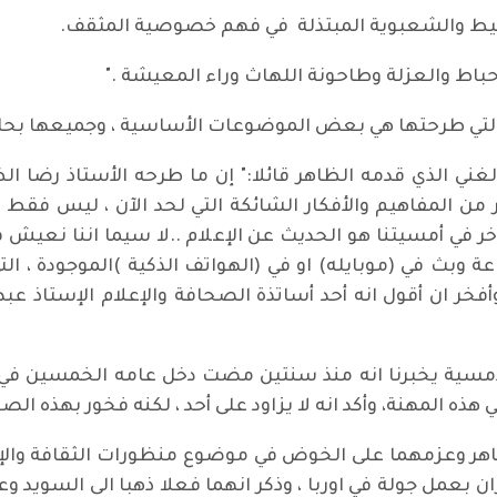
بسيط والشعبوية المبتذلة في فهم خصوصية المثقف.
اط والعزلة وطاحونة اللهاث وراء المعيشة ."
 التي طرحتها هي بعض الموضوعات الأساسية ، وجميعها بحاجة
غني الذي قدمه الظاهر قائلا:" إن ما طرحه الأستاذ رضا ال
ن المفاهيم والأفكار الشائكة التي لحد الآن ، ليس فقط 
ر في أمسيتنا هو الحديث عن الإعلام ..لا سيما اننا نعيش في
عة وبث في (موبايله) او في (الهواتف الذكية )الموجودة ، 
 وأفخر ان أقول انه أحد أساتذة الصحافة والإعلام الإستا
مسية يخبرنا انه منذ سنتين مضت دخل عامه الخمسين في عا
ذه المهنة، وأكد انه لا يزاود على أحد ، لكنه فخور بهذه الصف
وعزمهما على الخوض في موضوع منظورات الثقافة والإعلام
ران بعمل جولة في اوربا ، وذكر انهما فعلا ذهبا الى السويد 