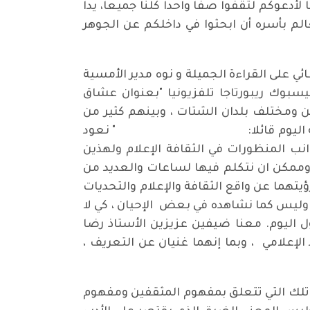
أدعوكم لتقفوا صفاً واحداً كلنا جميعاً، يداً
الم بأسره أن ابحثوا في داخلكم عن الجوهر
 على القراءة الجميلة و نوه مدير الأمسية
بوك ريبورتاجا تلفزيونيا "بعنوان عشاق
ن ومختلف بلدان الشتات ، وبينهم كثير من
ئي بتقديم أمسية اليوم قائلا: " نعود
ب المنظورات في الثقافة الإعلام ولهذين
، وممكن ان نتكلم فيها لساعات والعديد من
يتهما عن واقع الثقافة والإعلام والتحديات
وليس كما نشاهده في بعض الإحيان ، كي لا
 اليوم. معنا ضيفين عزيزين الأستاذ رضا
إعلامي ، وبما إنهما غنيان عن التعريف ،
هي تلك التي تتعلق بمفهوم المثقفين ومفهوم