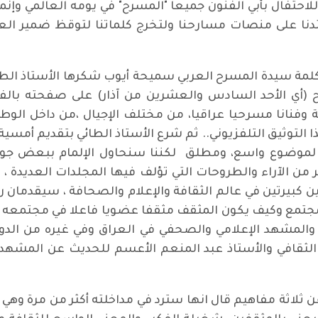
احتفال بأبي الفنون جميعاً "المسرح" في يومه العالمي وإنما ل
عتدنا على منصات مسارحنا ولتخرج كلماتنا لتوقظ ضمير الع
كلمة سيدة المسرح العربي سميحة أيوب شكرها الأستاذ الطائي
أي الأحد السادس والعشرين من آذار) على صفحته بالفيس
ة وفنانا مسرحيا عراقيا، من مختلف الإجيال ،من داخل الوط
مل هذا التوثيق التلفزيوني.. ثم شرع الأستاذ الطا
ي لموضوع واسع، ومطلق لكننا سنحاول الإلمام ببعض جوان
ر من الآراء والطروحات التي تؤلف فيها المجلدات العديدة 
 كبيرتين في عالم الثقافة والإعلام والصحافة ، سيقدمان رؤ
لمجتمع وكيف يكون المثقف مثقفا عضويا فاعلا في مجتمعه 
لمشهد الإعلامي والصحفي في العراق وفي غيره من الدول
ثقافي والأستاذ عبد المنعم الأعسم للحديث عن المشهد ال
عن ثلاثة مفاهيم قال انها سترد في مداخلته أكثر من مرة و