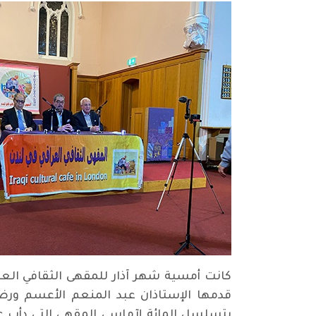
كانت أمسية شهر آذار للمقهى الثقافي العر
قدمها الإستاذان عبد المنعم الأعسم ورضا 
بتسلسل المائة لآماسي المقهى التي دأب ع