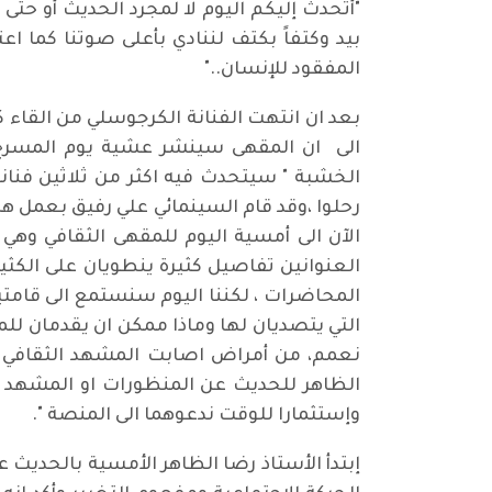
"أتحدث إليكم اليوم لا لمجرد الحديث أو حتى لل
بيد وكتفاً بكتف لننادي بأعلى صوتنا كما ا
المفقود للإنسان.."
بعد ان انتهت الفنانة الكرجوسلي من القاء 
الى ان المقهى سينشر عشية يوم المسرح (
الخشبة " سيتحدث فيه اكثر من ثلاثين فنان
رحلوا ،وقد قام السينمائي علي رفيق بع
الآن الى أمسية اليوم للمقهى الثقافي وه
العنوانين تفاصيل كثيرة ينطويان على الكثي
المحاضرات ، لكننا اليوم سنستمع الى قامتين
التي يتصديان لها وماذا ممكن ان يقدمان ل
نعمم، من أمراض اصابت المشهد الثقافي وا
الظاهر للحديث عن المنظورات او المشهد ال
وإستثمارا للوقت ندعوهما الى المنصة ".
إبتدأ الأستاذ رضا الظاهر الأمسية بالحديث 