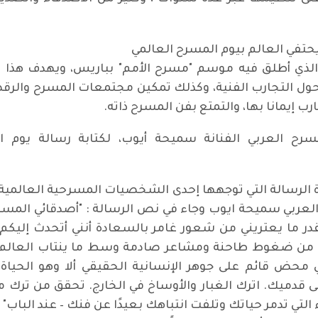
حتفي العالم بيوم المسرح العالمي
مرة، وهو التاريخ الذي أطلق فيه موسم "مسرح الأمم" بباريس، ويهدف
حول التجارب الفنية، وكذلك تمكين مجتمعات المسرح والرقص
جارب إيمانا بها، والتمتع بفن المسرح ذاته.
سرح العربي الفنانة سميحة أيوب، لكتابة رسالة يوم الم
اءة الرسالة التي توجهها إحدى الشخصيات المسرحية العالمية
 العربي سميحة ايوب وجاء في نص الرسالة : "أصدقائي المسرح
قدر ما يعتريني من شعور غامر بالسعادة أنني أتحدث إليكم،
– من ضغوط طاحنة ومشاعر صادمة وسط ما ينتاب العالم م
محض قائم على جوهر الإنسانية الحقيقي ألا وهو الحيا
 قدميك. اترك الغبار والأوساخ في الخارج. تحقق من تر
لتي تدمر حياتك وتلفت انتباهك بعيدًا عن فنك – عند الباب" 