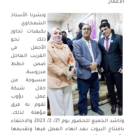
الاعمار.
وبشرنا الأستاذ
الشمخاوي
بكيفيات تجاوز
ذلك نحو
الأجمل في
القريب العاجل
ضمن خطط
مدروسة،
منسوجة من
خلال شبكة
عمل دؤوب
تقوم به فرق
مؤهلة لذلك.
وناشد الجميع للحضور يوم 21/ 2/ 2023 والاحتفاء
بافتتاح البيوت بعد انهاء العمل فيها وتقديمها