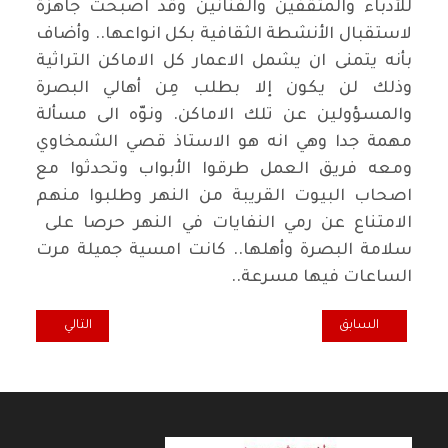
للأدباء والمثقفين والفنانين وقد اصبحت جاهزة
لاستقبال الأنشطة الثقافية بكل انواعها.. وأضاف
بأنه يتمنى ان يشمل الاعمار كل الاماكن التراثية
وذلك لن يكون إلا بطلب مِن أهالي البصرة
والمسؤولين عن تلك الاماكن. ونوّه الى مسألة
مهمة جدا وهي انه هو الاستاذ قصي الشمخاوي
ومعه فريق العمل طرقوا الأبواب وتحدثوا مع
اصحاب البيوت القريبة من النهر وطلبوا منهم
الامتناع عن رمي النفايات في النهر حرصا على
سلامة البصرة وأهلها.. كانت امسية جميلة مرت
الساعات فيها مسرعة..
المقال السابق: الباب ومدلولاته في (مزاج المفاتيح) لبلقيس خالد*
المقال التالي: قر
السابق
التالي