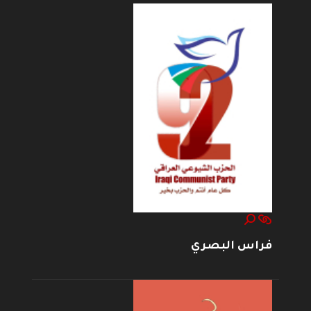
فراس البصري