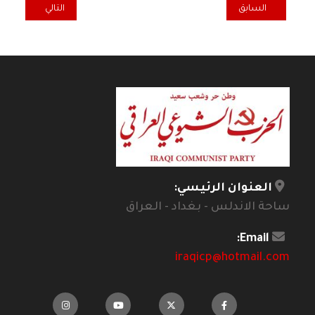
المقال السابق: انطباع أول.. الزنزانة البيضاء: علامات المحاولة القصصية*
المقال التالي: ان
السابق
التالي
العنوان الرئيسي:
ساحة الاندلس - بغداد - العراق
Email:
iraqicp@hotmail.com