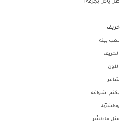
ظل ياكل بجرفه !
خريف
لعب بينه
الخريف
اللون
شاعر
يكتم اشواقه
وطشرّنه
مثل ماطشّر