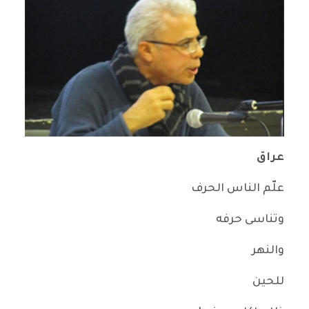
عراق
علّم الناس الحرف
وتناسى حرفه
والنهر
للحين