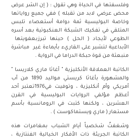
وفلسفتها في الحياة وهي تقول : ( إن الشر عرض
محض عرضي لابد من تقبله ) ففي جميع رواياتها
وخاصة البوليسية ثمة دوامة أستعصاء تلبس
المتلقي في تفكيك الشبكة العنكبوتية بعد أسره
الطوعي لأيجاد ( الحل ) حينها تبرزبعفويتها
الأبداعية لتشير على القاريء بأيماءة غير مباشرة
منبعثة من قوة حبكة الدراما في الرواية .
الكاتبة العملاقة الأنكليزية " أغاثا ماري كلاريسا "
والمشهورة بأغاثا كريستي مواليد 1890 من أب
أمريكي وأم أنكليزية ، وتوفيت في1976تعتبر أحد
أعظم مؤلفي الروايات البوليسية في القرن
العشرين ، ولكنها كتبت في الرومانسية بأسم
مستعار ( ماري ويستماكوست ) .
وشغفتُ شخصياً أيام الشباب بمغامرات هذه
الكاتبة الجريئة ذات الأفكار الخيالية الفنتازية ،