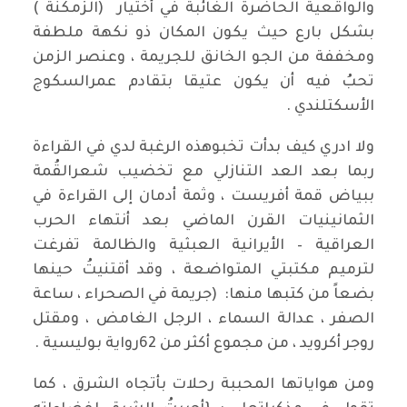
والواقعية الحاضرة الغائبة في أختيار (الزمكنة )
بشكل بارع حيث يكون المكان ذو نكهة ملطفة
ومخففة من الجو الخانق للجريمة ، وعنصر الزمن
تحبُ فيه أن يكون عتيقا بتقادم عمرالسكوج
الأسكتلندي .
ولا ادري كيف بدأت تخبوهذه الرغبة لدي في القراءة
ربما بعد العد التنازلي مع تخضيب شعرالقُمة
ببياض قمة أفريست ، وثمة أدمان إلى القراءة في
الثمانينيات القرن الماضي بعد أنتهاء الحرب
العراقية – الأيرانية العبثية والظالمة تفرغت
لترميم مكتبتي المتواضعة ، وقد أقتنيتُ حينها
بضعاً من كتبها منها: (جريمة في الصحراء ، ساعة
الصفر ، عدالة السماء ، الرجل الغامض ، ومقتل
روجر أكرويد ، من مجموع أكثر من 62رواية بوليسية .
ومن هواياتها المحببة رحلات بأتجاه الشرق ، كما