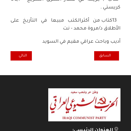
كريستي .
13كتاب من أكثرالكتب مبيعا في التأريخ على
الأطلاق د/مروة محمد - نت
أديب وباحث عراقي مقيم في السويد
المقال السابق: عصفورٌ يقود بصري
المقال التالي: ال
السابق
التالي
العنوان الرئيسي: