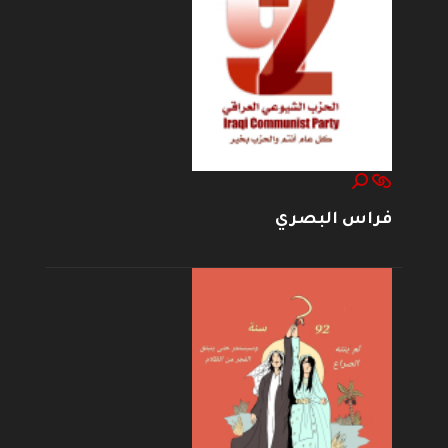
فراس البصري