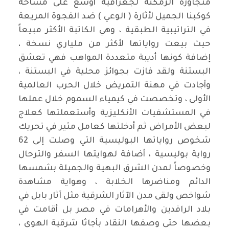
متجاوزة الزمكنة لجغرافية أوسع على مساحة
كوكبنا الجميل لأثارة ( الوعي ) ضد الفجوة المريعة
في التراتيبية الطبقية ، وهي الكاتبة الأكثر مبيعاً
حيث بيعت رواياتها لأكثر من ملياري نسخة ،
إضافة كونها أديبة متعددة المواهب فهي تعشق
البستنة ولقد فازت بجوائز محلية في البستنة ،
وأجادت في مهنة التمريض خلال الحرب العالمية
الأولى ، وتخصصت في كيمياء السموم خلال عملها
في المستشفيات الأنكليزية وأستعملتها كعلاج
لبعض الأمراض ثم أدخلتها كعامل مثير في تحريك
شخوص رواياتها البوليسية التي وصلت إلى 62
رواية بوليسية ، أضافة لهوايتها السفر والترحال
وخصوصاً لمدن الشرق البهية والجميلة بشمسها
الدائم ومناضرها الخلابة ، وهواية مشاهدة
شواخص ولقى مدن الآثار الشرقية مثل آثار بابل في
بلاد الرافدين والأهرامات في مصر بل أقامت في
بعضها حتى وصفها النقاد بأجاثا شرقية الهوى ،