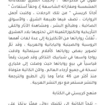
تقول في مذكراتها : {أحببتُ الشرق لفضاءاته
المشمسة ومفازاته الشاسعة }، وحقاً أستفادتْ "
أجاثا كريستي " من تلك الرحلات ، وكتبت أجمل
الروايات ، تصف فيها طبيعة الشرق ، والأسواق
الصاخبة ، وطبائع البشر ، ومشاهدة الآثار واللقى
التأريخية والكنوزالثمينة التي تحتويها بلاد المشرق
، نُقلتْ رواياتها من الأنكليزية إلى عدة لغات أهمها
الروسية والصينية واليابانية والعربية ، وقد تمّ
تصوير بعض رواياتها كأفلام سينمائية ولاقت
رواجا واسعا في شبابيك التذاكر، وقد ضربت رقماً
قياسياً في بيع رواياتها حيث وصلت إلى ملياري
نسخة في جميع أرجاء العالم ، والآن الكاتبة متوفاة
منذ أكثر من 46 عاماً وما زال الطبع والترجمة
والنشر مستمر مع دور النشر العربية .
منهج كريستي في الكتابة
- تلجأ الكاتبة إلى تكنيك روائي مميّز يرتكز على