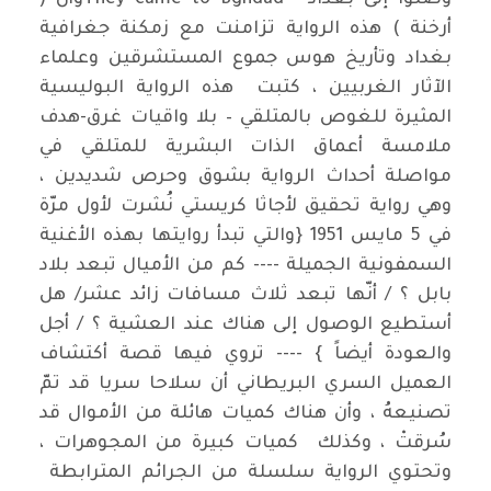
وصلوا إلى بغداد " They came to Bghdadوأن (
أرخنة ) هذه الرواية تزامنت مع زمكنة جغرافية
بغداد وتأريخ هوس جموع المستشرقين وعلماء
الآثار الغربيين ، كتبت هذه الرواية البوليسية
المثيرة للغوص بالمتلقي – بلا واقيات غرق-هدف
ملامسة أعماق الذات البشرية للمتلقي في
مواصلة أحداث الرواية بشوق وحرص شديدين ،
وهي رواية تحقيق لأجاثا كريستي نُشرت لأول مرّة
في 5 مايس 1951 {والتي تبدأ روايتها بهذه الأغنية
السمفونية الجميلة ---- كم من الأميال تبعد بلاد
بابل ؟ / أنّها تبعد ثلاث مسافات زائد عشر/ هل
أستطيع الوصول إلى هناك عند العشية ؟ / أجل
والعودة أيضاً } ---- تروي فيها قصة أكتشاف
العميل السري البريطاني أن سلاحا سريا قد تمّ
تصنيعهُ ، وأن هناك كميات هائلة من الأموال قد
سُرقتْ ، وكذلك كميات كبيرة من المجوهرات ،
وتحتوي الرواية سلسلة من الجرائم المترابطة