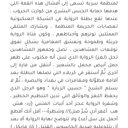
لمنظمة سرية تسعى إلى أفشال هذه القمة التي
هدفها حماية الجنس البشري من كوارث الحروب ،
عندها تقع بطلة الرواية في الشبكة العنكبوتية
لعصابات الجريمة المنظمة ، ويشارك المتلقي
الممثلين توترهم وأحباطهم ، وكون فتاة الرواية
جريئة وطموحة وتعشق المغامرة بشكلٍ تفوق
توقعات المشاهدين ، تصل وجمهور المشاهدين
لحل (لغز) الرواية الذي تبين أنه مكتوب على ظهر
جمل أبيض محمل بالشعير ، أنتقل من قارة إلى
أخرى ثُمّ أستقر في كربلاء التي تصلها البطلة بعد
أقامة مطوّلة ومغامرات في بغداد والبصرة ، ثُمّ لا
يسلم الشيخ " حسين الزيارة " وهو الرجل الذي
يحفظ اللغز والوثائق التي تدين التنظيم الخطير ،
وشفرة الرواية عجز أحد أبيات المتنبي {زد- هش
هب أغفر أدنِ سُرّ صل}// وشطرهُ--- أقل أنك أقطع
أحمل عل سل أعد} ولا تتوضح نهاية الرواية ألا بعد
أن يتلوعليه صديق الجاسوس القتيل ( كار مايكل )