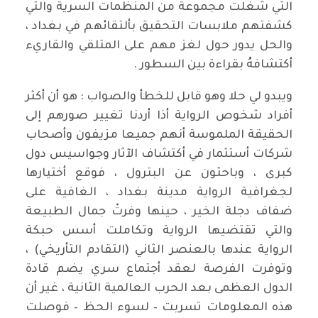
التي شغلت مجموعة من المنظمات السرية والتي
كشفتهم ملابسات التحقيق بألتقائهم في بغداد ،
والحل يدور حول لغز مهم على المتلقي والقاريء
أكتشافهُ بقراءة بين السطور .
ويبدو لي حلا وهو قابل للخطأ والصواب : هو أن أكثر
أفراد شخوص الرواية أذا أردنا تغيير صورهم إلى
الحقيقة الملموسة أنهم جميعا مزيفون وأصحاب
شركات أستثمار في أكتشاف الآثار وجواسيس دول
كبرى ، وباحثون عن البترول ، فوقع أختيارها
لجغرافية الرواية مدينة بغداد ، الغافية على
ضفاف دجلة الخير ، حينها وفرتْ جمال الطبيعة
والتي تقتضيها الرواية وتكاملت أسس حبكة
الرواية عندها بالعنصر الثاني (التقادم التأريخي) ،
وتوفرت الفرصة لعقد أجتماع سري يضم قادة
الدول العظمى بعد الحرب العالمية الثانية ، غير أن
هذه المعلومات تسربت – لسوء الحظ – فوصلت