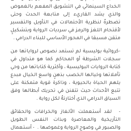
الخداع السينمائي في التشويق المفعم بالغموض
والذي يشد القاريء إلى متابعة الحدث وحتى
تضطرهُ لنظرية الأحتمالات في التأويل والتفسير
لأقتحام اللغز والرمز في سرديات الرواية وبتشكيلٍ
متقن مسبقا في المحور الأساسي للبناء الدرامي .
-كروائية بوليسية لم تستمد نصوص لرواياتها من
سجلات الشرطة أو المحاكم كما هو متداول في
كتابة الروايات البوليسية ، وأكثرية كتاباتها من وحي
تأملاتها وخيالها الخصب بذهنٍ واسع الخيال مبدع
يلهم الحياة بالحيوية ، وذاكرة قوية متمكنة على
تتبع الأحداث حيث تتفنن في تحريك أبطالها وفق
السياق الدرامي الذي أختارتهُ لكل رواية .
- لقد أستعملت الألغاز والخرافات والحقائق
التأريخية والمعاصرة وبذات النفس الطويل
والصبور في وضوح الرواية وغموضها . - أستعمال