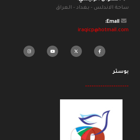
ساحة الاندلس - بغداد - العراق
Email:
iraqicp@hotmail.com
بوستر
--------------------