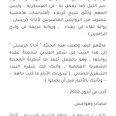
سر الليل كما يعمل به في العسكرية ، وليس
المهم وثائق شيخ كربلاء .(أقتباسات هامشية
بتصرف من الروايتين القصيرتين لأجاثا كريستي –
رواية لقاء في بغداد ، ورواية جريمة في وادي
الرافدين ) .
فالأهم كيف وصلت هذه الجنيّة " أجاثا كريستي "
إلى هذا البيت من شعر المتنبي لتجعلهُ عقدة
روايتها ، وهو بالفعل أعقدْ ما أبتكرتهُ المخيلة
الشعرية العالمية ، وأليك فك شفرة البيت
الشعري للمتنبي : { تبدي لك الأيام ما كنت جاهلا --
-- وتأتيك بالأخبار قبل أن يصلوا } .
كُتب في أيلول 2022
مصادر وهوامش
-كتاب / جريمة في قطار الشرق السريع – أجاثا