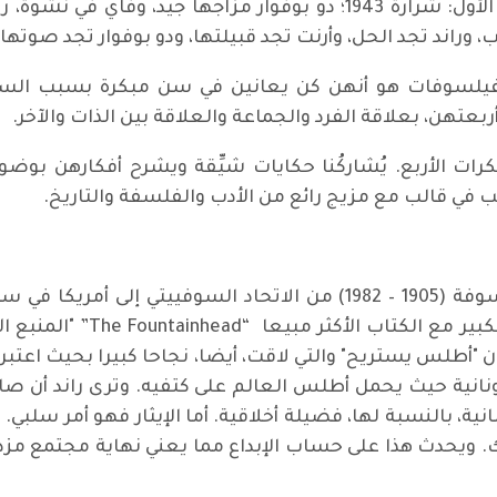
الكتاب عناوين مثيرة للاهتمام؛ مثل الفصل الأول: شرارة 1943؛ دو بوفو
يلسوفات هو أنهن كن يعانين في سن مبكرة بسبب السؤا
أربعتهن، بعلاقة الفرد والجماعة والعلاقة بين الذات والآخر.
ت الأربع. يُشاركُنا حكايات شيِّقة ويشرح أفكارهن بو
 قالب مع مزيج رائع من الأدب والفلسفة والتاريخ.
هاجرت آين راند، Ayn Randالروائية والفيلسوفة (1905 – 1982) من الاتح
 عنوان "أطلس يستريح" والتي لاقت، أيضا، نجاحا كبيرا بحيث اعت
نانية حيث يحمل أطلس العالم على كتفيه. وترى راند أن صان
، بالنسبة لها، فضيلة أخلاقية. أما الإيثار فهو أمر سلبي. 
. ويحدث هذا على حساب الإبداع مما يعني نهاية مجتمع مزدهر