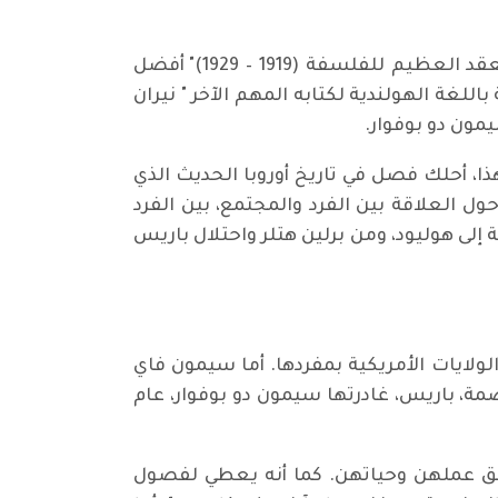
للفيلسوف والكاتب الألماني فولرام إيلنبرغر (1972)، الذي سبق وأن حقق كتابه "عصر السحرة" ... العقد العظيم للفلسفة (1919 – 1929)" أفضل
رجمة باللغة الهولندية لكتابه المهم الآخر " نيران
يمون دو بوفوار.
ذا، أحلك فصل في تاريخ أوروبا الحديث الذي
 الأربع، حول العلاقة بين الفرد والمجتمع، بين الفرد
 إلى هوليود، ومن برلين هتلر واحتلال باريس
 إلى الولايات الأمريكية بمفردها. أما سيمون فاي
صمة، باريس، غادرتها سيمون دو بوفوار، عام
فق عملهن وحياتهن. كما أنه يعطي لفصول