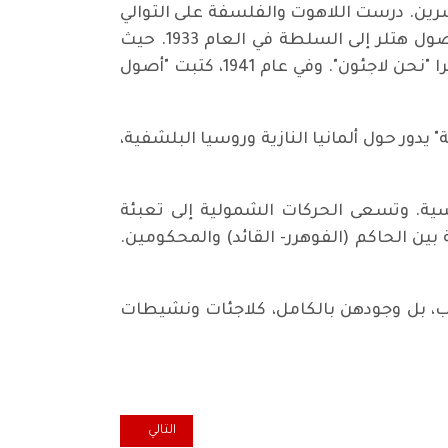
ي القرن العشرين. درست اللاهوت والفلسفة على التوالي
في برلين وماربورغ، حيث أقامت علاقة حب مع مارتن هايدغر. ثم فرت إلى فرنسا بعد وقت قصير من وصول هتلر إلى السلطة في العام 1933. حيث
التقت بكامو وسارتر، من بين آخرين. وانتهى بها الأمر في الولايات المتحدة. هناك كتبت مقالا جميلا ومؤثرا "نحن لاجئون". وفي عام 1941، كتبت "أصول
دور حول ألمانيا النازية وروسيا البلشفية،
ية. وتسعى الحركات الشمولية إلى تعبئة
بين الحاكم (الفوهرر- القائد) والمحكومين.
سب، بل وجودهن بالكامل، كلاجئات ونشيطات
المقال التالي: "أسطرةُ الأسطورة
التالي