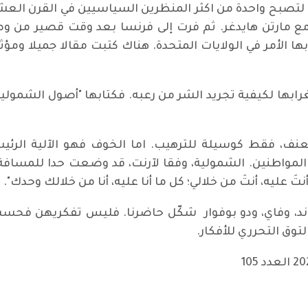
يين وتوفيت عام 1975. وواصلت لتصبح واحدة من اكثر المنظرين السياسيين ف
بها لكيفية تجريد الشر من رعبه. فكتابها "أصول الشمولية" ي
نف، فقط كوسيلة للترهيب. اما الخوف فهو الآلية الرئيس
ن المواطنين. الشمولية، وفقا لآرنت، قد وضعت حدا للمسافة 
نتَ عليه، أنتَ من خلالي؛ كل ما أنا عليه، أنا من خلالك وحدك".
وراند، وفاي، ودو بوفوار شكّل حاضرنا. فليس تفكريهن فح
وق التحرري للأفكار.