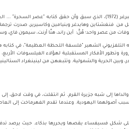
، وتناول فيه حيات كل من فنغشتاين وهايدغر وبنيامين وكاسيرير، صدرت ت
وفات من عصر واحد؛ هُنَّ: آين راند، هنّا أرنت، سيمون فاي، وس
ه التلفزيوني الشهير "فلسفة اللحظة العظيمة"، في كتابه ه
 (1933 – 1943). ورصد صيرورة وتطور الأفكار المستقبلية لهؤلاء الفيلسوفات
در، وبين الحرية والشمولية. وتتبعهن من لينينغراد الستالينية
ند الرحال ووالداها إلى شبه جزيرة القرم. ثم انتقلت، في وقت لاحق،
ت بسبب أصولهما اليهودية. وعندما تقدم الفهرماخت إلى العا
 على شكل فسيفساء يقصها ويحررها بذكاء. حيث يرصد تد