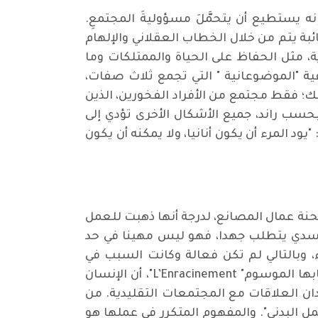
نه يستطيع أن يتحمَّلَ مسؤوليةَ المجتمعِ.
صائبة يتم من خلال الخطاب العقلاني والإلهام
ة، مثل الحفاظ على الحياة والممتلكات وما
ية "الموضوعانية " التي تجمع ثلاث صفات،
؛ فقط مجتمع من الأفراد الفخورين، الذين
سب راند، جميع الأشكال الأخرى تؤدي إلى
د المرء أن يكون أنانيا، ولا يمكنه أن يكون
سه. كانت تهتم بمحنة عمال المصانع، لدرجة أنها ذهبت للعمل
سدي يتطلب جهدا، فهو ليس مهينا في حد
ء، وبالتالي لم تكن فعالة وكانت السبب في
تعطيل عملية الإنتاج. لم تكن فاي فيلسوفة فحسب، بل ناشطة سياسية ومفكرة روحية. تقول في كتابها الموسوم" L’Enracinement"، أن الإنسان
دان العلاقات مع المجتمعات التقليدية. من
مل البدني". والمفهوم المتكرر في عملها هو