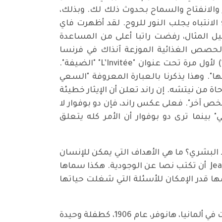
ار والانفتاح والسماح بحدوث ذلك لك. وبذلك،
لانتباه يجلب النور للروح. لقد أظهرت فاي
ل المثال، رفضت راتبا أعلى من المساعدة
لحصص الغذائية الموزعة آنذاك في فرنسا
المحتلة. توفيت بمرض السل في نفس العام، 1943، الذي ظهر فيه كتاب سيمون دو بوفوار (1908 – 1986) لأول مرة تحت عنوان "L’Invitée" "الضيفة".
ا". وهذا يذكرنا بالعبارة المعروفة "السعي
 من نيتشه. إن راند تعلن أن الإيثار خطيئة
 آخر". فعلى عكس راند، فإن دو بوفوار لا
 بينما ترى دو بوفوار أن الأمر كله يتعلق
البشري؟ ما هي الأهداف التي يمكن للإنسان
أن يضعها لنفسه، وما هي الآمال التي يمكنه أن يستمتع بها؟ لقد طلب منها الناشر جان جرنيي Jean Grenier أن تكتب نصا عن الوجودية. هكذا سماها
ا قدر الإمكان للأسئلة التي شغلت حياتها
أما هنّا أرنت، Hannah Arendt التي طاردها النازيون، فقد فكرت أيضا في العلاقة بين الذات والآخر. لقد ولدت في ألمانيا، هانوفر، عام 1906، كطفلة وحيدة