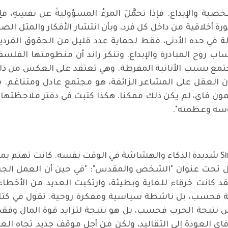
والإبداع. فإذا تحمَّلَ المرءُ المسؤوليةَ عن نفسِهِ، فإ
ورة أخلاقية من داخل كل فرد، وبأن انتشار الأفكار والمثل ال
ولة في حده الأدنى، فقط لحماية عدد قليل من الحقوق الفردي
ب روح المبادرة والإبداع. وتنكر راند أن منظومتها الفلسف
جتمع بسبب الأنانية المفرطة. وهي تعتقد على العكس من ذلك
لعقل على المشاعر الزائفة، هو مجتمع عادل ومتناغم. بح
ون فاي، لم يكن ذلك ممكنا. هكذا كتبت في دفتر ملاحظتها: "يو
بؤسه وعظمته".
كانت سيمون فاي (1909 -1943)، Simone Weil شديدة الذكاء والهشاشة في الوقت نف
 تحت عنوان "الشخص والمقدس": "في حين أن العمل الج
 لقد كانت خرقاء للغاية وبطيئة، وارتكبت العديد من الأخطا
يس نتيجة الحرب فحسب، بل هو نتيجة لتزايد قوة المال وفق
فاي العودة إلى التقاليد، ولكن من أجل موقف جديد تجاه الع