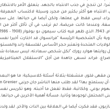
 بشرا. لن تنجح في جذب الانتباه بالجهد. يتعلق الأمر بالانتظ
الانتباه هو أكثر بكثير من مجرد وسيلة لاكتساب المعرفة؛ ا
اء، ليس فقط في عملها، ولكن أيضا في حياتها. على سبي
فة، وعندما كانت مريضة، لم ترغب في أن تأكل أكثر من ا
اوية بأن الشخصية الرئيسة "فرانسواز، قد اختارت أخيرا نفسه
لولايات المتحدة وتعتبر حجر الأساس لفلسفة راند والمستوحاة
 بطل روايتها هوارد رورك "لكل شخص سعادته، ليس سعادة شخص
صراع. فراند تسعى جاهدة من أجل "الاستقلال الميتافيزيقي"
ن مقهى فلور، منشغلة بثلاثة أسئلة كلاسيكية: ما هو البعد 
مفهوم بوعي. وككاتبة، فقط تفعل ما أحبته. وهو تكريس نفسه
نى المحتمل لوجودها وثانيا، مسألة أهمية الآخرين في حياتها.