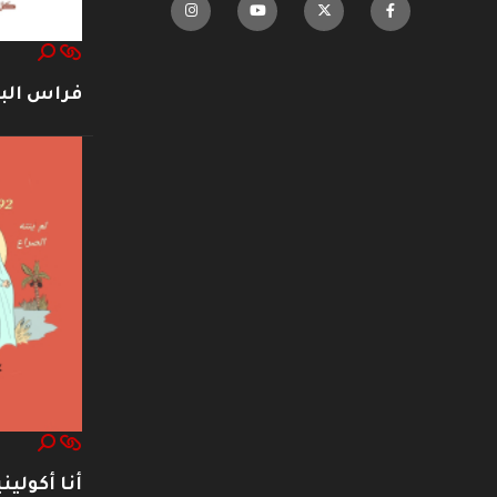
فراس ال
أنا أكوليني