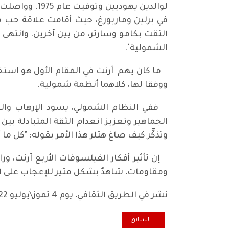
لوالدين يهود
الشمولية".
ما كان يهم آرنت في المقام الأول هو استغرا
ووفقا لها، كلاهما أنظمة شمولية.
ففي النظام الشمولي، يسود الإرهاب والع
الجماهير وتعزيز انعدام الثقة المتبادلة بي
وتذكِّر كيف صاغ هتلر هذا الأمر بقوله: "كل ما أ
إن تأثير أفكار الفيلسوفات الأربع آرنت، 
ومقاومات، شاهدٌ بشكل مثير للإعجاب على الت
نشر في الطريق الثقافي، يوم 4 تموز\يوليو 2022 العدد 105
المقال السابق: بعض الأشجار تثمر ظلاً
السابق