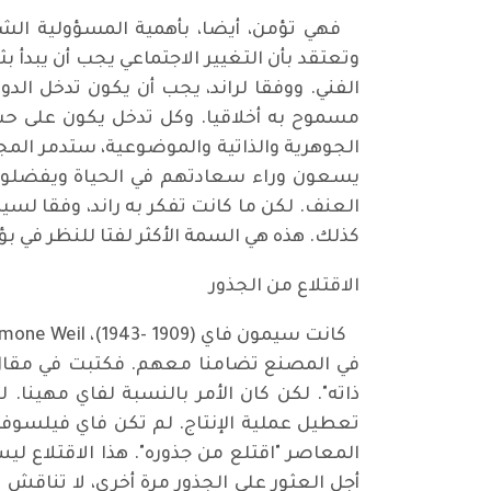
فهي تؤمن، أيضا، بأهمية المسؤولية الشخصية 
وتعتقد بأن التغيير الاجتماعي يجب أن يبدأ بث
الفني. ووفقا لراند، يجب أن يكون تدخل الد
مسموح به أخلاقيا. وكل تدخل يكون على حسا
الجوهرية والذاتية والموضوعية، ستدمر الم
يسعون وراء سعادتهم في الحياة ويفضلون ا
العنف. لكن ما كانت تفكر به راند، وفقا لسيم
كذلك. هذه هي السمة الأكثر لفتا للنظر في 
الاقتلاع من الجذور
في المصنع تضامنا معهم. فكتبت في مقال
ذاته". لكن كان الأمر بالنسبة لفاي مهينا.
المعاصر "اقتلع من جذوره". هذا الاقتلاع ل
أجل العثور على الجذور مرة أخرى، لا تناقش 