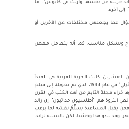
ار مزاجها جيد، وفاي في نشوة، راند غريبة عن نفسها وآرنت في كابوس". أما
ل عما يجعلهن مختلفات عن الآخرين أو
ضوح وبشكل مناسب. كما أنه يتعامل معهن
اد السوفييتي إلى أمريكا في سن العشرين. كانت الحرية الفردية هي المبدأ
التوجيهي في حياتها وعملها. جاء نجاحها الكبير مع الكتاب الأكثر مبيعا “The Fountainhead” "المنبع الأزلي" في عام 1943، الذي تم تحويله إلى فيلم
برها قراء مجلة التايم من أهم الكتب في القرن
عي الثروة هم "أطلسيون حداثيون". إن راند
فمن يقبل المساعدة يسلِّمُ نفسَه لما يرغب
. وقد يبدو هذا وحشيا، لكن بالنسبة لراند،