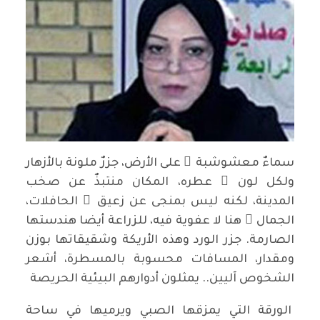
سماءٌ معشوشبة ٌ على الأرض، جزرٌ ملونة بالأزهار
ولكل لون ٍ عطره، المكان منتبذٌ عن صخب
المدينة، لكنه ليس بمنجى عن زعيق ِ الحافلات،
الجمال ُ هنا لا عفوية فيه، للزراعة أيضا هندستها
الصارمة. جزر الورد وهذه الأريكة وشقيقاتها بوزن
ومقدار، المسافات محسوبة بالمسطرة، أشعر
الشخوص آليين.. يمثلون أدوارهم البيئية الحريصة
الورقة التي يمزقها الصبي ويرميها في ساحة