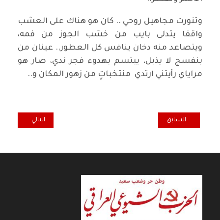
وتنورت مجاهيل روحي .. كان هو هناك على العشب
واقفا يتدلى بايب من خشب الجوز من فمه،
ويتصاعد منه دخان ينافس كل العطور.. عينان من
بنفسج لا يذبل، يبتسم بهدوء فجر ندي، صار هو
مراياي رأيتني ارتدي منتخباتٍ من زهور المكان و..
المقال التالي: خلف
المقال السابق: بادية هاني فحص تتذكر: محمد حسن الامين، ولمحات عن 
السابق
التالي