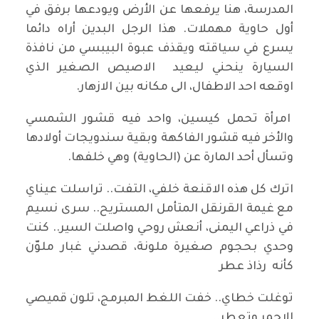
المدرسة، هنا يرفعها عن الأرض ويودعها برفق في
أول حاوية مهملات. هذا الرجل البدين أراه دائما
يسرع في سياقته ويقذف عبوة البيبسي من نافذة
السيارة ينحني ليعيد الاصيص الصغير الذي
اوقعه احد الاطفال، الى مكانه بين الازهار.
امرأة تحمل كيسين، واحد فيه قشور الشمسي
والأخر فيه قشور الفاكهة وبقية سندويجات أولادها
وتسأل أحد المارة عن (الحاوية) وهي خلفها.
اترك كل هذه الاقنعة خلفي، التفت.. تراسلت عيناي
مع غيمة القرنقل المتأمل المستريح.. سرى نسيم
في ذراعي اليمنى، أنعش روحي واصلت السير.. كنت
وحدي بحجوم صغيرة ملونة، قصدني غبار ملوّن
كأنه رذاذ عطر
توغلت خطاي.. خفت اللغط المبرمج، تلون قميصي
الاحمر وتعطر..