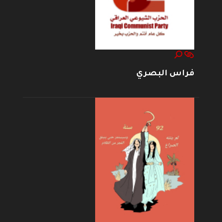
فراس البصري