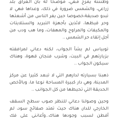
وظننته يمزح معي، موضحا له بأن العراق بلد
زراعي، والشمس ضرورة في ذلك، وعداها فهي لا
تبدو صديقة،خصوصا حين يفر الناس من أشعتها
وحر قيظها، لائذين بأجهزة التبريد والستلايتات
والمكيفات والمراوح والمهفات، وما هب ودب من
أجل إتقاء حر الشمس ..
توبياس لم يشأ الجواب، لكنه دعاني لمرافقته
بزيارتهم في البيت، وشرب فنجان قهوة، وهناك
سيكون الجواب ..
ذهبنا بسيارته لدارهم التي لا تبعد كثيرا عن مركز
المدينة، وهي دار كبيرة المساحة نوعا ما، وبالأخص
الحديقة التي تحيطها من كل الجوانب ..
وحين وصولنا دعاني للنظر صوب سطح السقف
الخارجي للدار، هناك حيث تمتد صفائح سود، لم
أفطن لسبب وجودها هناك..وأعانني على فك