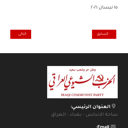
١٥ نيسان ٢٠٢١
المقال السابق: حنين لاجئ
المقال التالي: ال
السابق
التالي
العنوان الرئيسي:
ساحة الاندلس - بغداد - العراق
Email: