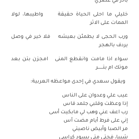
بادر في عصري
خليلي ما احلى الحياة حقيقة واطيبها، لولا
الممات على الاثر
ورب الحجى لا يطمئن بعيشه فلا خير في وصل
يردف بالهجر
سواء اذا مامت وانقطع المنى امجزن بتن بعد
موتك ام بتـــــر
ويقول سعدي في إحدى مواعظه العربية:
عيب علي وعدوان على الناس
إذا وعظت وقلبي جلمد قاس
رب اعف عني وهب لي مابكيت أسى
إني على فرط أيام مضت آس
مر الصبا وأبيض ناصيتي
شيبا، فحتى متى يسود كراسي