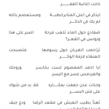
ناحت اغانية القفــــــــــر
ايذكر في اعلى المنابرخطبــــة ومستعصم بالله
لم يك في الذكـــــر
ضفادع حول الماء تلعب فرحة اصبر على هذا
ويونس في القعــر؟
تزاحمت الغربان حول رسومها فتصبحت
العنقاء لازمة الوكــــــــر
ايا احمد المعصوم لست بخاسـر وروحك
والفردمس عسر مع اليسر
وجنات عدن حففت بمكــــــاره فلا بد من شوك
على فنن البســـــر
تهنأ بطيب العيش في مقعد الرضا ودع جيف