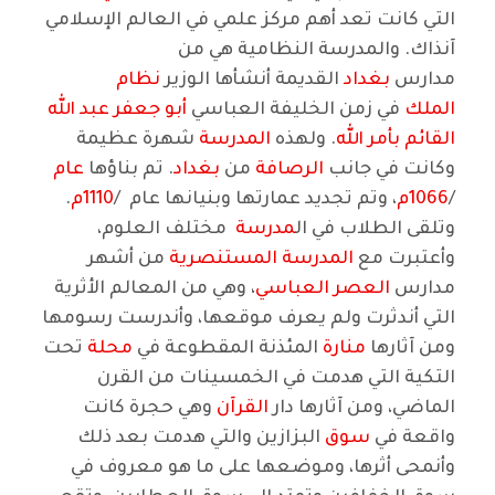
التي كانت تعد أهم مركز علمي في العالم الإسلامي
آنذاك. والمدرسة النظامية هي من
مدارس
بغداد
القديمة أنشأها الوزير
نظام
الملك
في زمن الخليفة العباسي
أبو جعفر عبد الله
القائم بأمر الله
. ولهذه
المدرسة
شهرة عظيمة
وكانت في جانب
الرصافة
من
بغداد
. تم بناؤها
عام
/
1066م
، وتم تجديد عمارتها وبنيانها عام /
1110م
.
وتلقى الطلاب في ال
مدرسة
مختلف العلوم،
وأعتبرت مع
المدرسة المستنصرية
من أشهر
مدارس
العصر العباسي
، وهي من المعالم الأثرية
التي أندثرت ولم يعرف موقعها، وأندرست رسومها
ومن آثارها
منارة
المئذنة المقطوعة في
محلة
تحت
التكية التي هدمت في الخمسينات من القرن
الماضي، ومن آثارها دار
القرآن
وهي حجرة كانت
واقعة في
سوق
البزازين والتي هدمت بعد ذلك
وأنمحى أثرها، وموضعها على ما هو معروف في