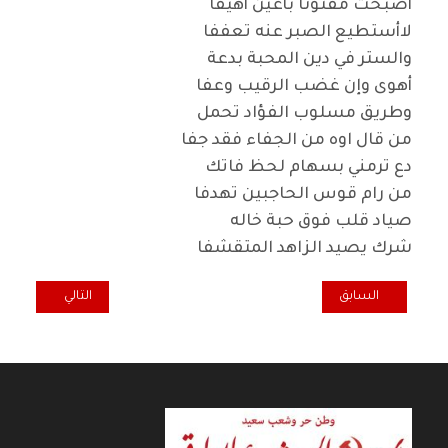
أصبحت مفتونا بأعين أهيفا
لاأستطيع الصبر عنه تعففا
والستر في دين المحبة بدعة
أهوى وإن غضب الرقيب وعفا
وطريق مسلوب الفؤاد تحمل
من قال اوه من الجفاء فقد جفا
دع ترمني بسهام لحظ فاتك
من رام قوس الحاجبين تهدفا
صياد قلب فوق حبة خاله
شرك يصيد الزاهد المتقشفا
المقال السابق: رواية " المطلقة " لجميل السلحوت: احتفاء بالرواية أم بالك
المقال التالي: مه
السابق
التالي