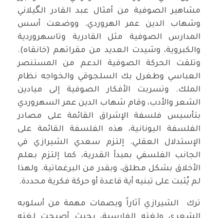
مشاهير الصوفية من أمثال عبد القادر الگيلاني
وشهاب الدين عمر الهروردي. ووضعت أسس
المدارس الصوفية مثل القادرية وتاسهروردية
والكبروية، وشيدت العديد من مقراتهم (خانقاه).
وتلقت الحركة الصوفية الدعم من المستنصر
العباسي وطغرل بك السلجوقي والخواجه نظام
الملك. وتسربت الأفكار الصوفية إلى ميادين
الشعر والأدب، وقام شهاب الدين عمر السهروردي
بتأسيس فلسفة الإشراق القائمة على مصادر
الفلسفة اليونانية، هذه الفلسفة القائمة على
الإستدلال العقلي. إلتزم سعدي الشيرازي في
الجانب الفلسفي بمبدأ القدرية، كما إلتزم بعلم
الأخلاق بشكل مطلق، وبقدر من البرغماتية. ولهذا
لم يُثبت على تبنيه أية قاعدة أو حركة فكرية محددة.
ترك الشيرازي آثاراً وبصمات مهمة من أسلوبه
الشعري ولغته الفارسية، بحيث أصبحت لغته