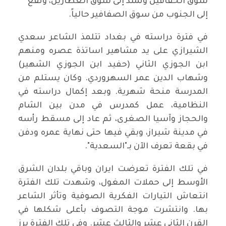
سوق الخفافين وتمتد إلى سوق العطارين، وتقع
إلى الجنوب من سوق الصفافير حالياً.
في فترة دراسته في بغداد تتلمذ الشاعر سعدي
الشيرازي على يد مشاهير اساتذة عصره ومنهم
ابن الجوزي الثاني (حفيد ابن الجوزي الشهير)
وشهاب الدين عمر السهروردي. وكان يستلم من
المدرسة منحة شهرية. وبعد إكمال دراسته في
النظامية، عمل كمدرس في مدن بين الشام
والحجاز وآسيا الصغرى، ثم عاد إلى مسقط رأسه
في مدينة شيراز، وبقي فيها حتى نهاية عمره ودفن
في بقعة تعرف الآن بـ"السعدية".
في تلك الفترة تعرضت ايران وباقي بلدان الشرق
الأوسط إلى حملات المغول، وشهدت تلك الفترة
انتعاش التيارات الفكرية الصوفية وتأثر الشاعر
بها. وانتشرت موجة التصوف بأعلى شكلها في
القرن الثاني عشر والثالث عشر. وفي تلك الفترة برز