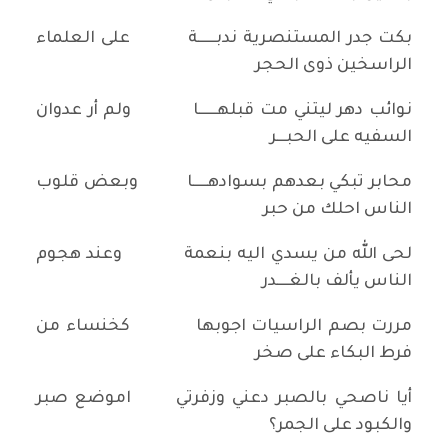
بكت جدر المستنصرية ندبــــــة على العلماء
الراسخين ذوى الحجر
نوائب دهر ليتني مت قبلهــــــا ولم أر عدوان
السفيه على الحبـــر
محابر تبكي بعدهم بسوادهـــــا وبعض قلوب
الناس احلك من حبر
لحى الله من يسدي اليه بنعمة وعند هجوم
الناس يألف بالغــــدر
مررت بصم الراسيات اجوبها كخنساء من
فرط البكاء على صخر
أيا ناصحي بالصبر دعني وزفرتي اموضع صبر
والكبود على الجمر؟