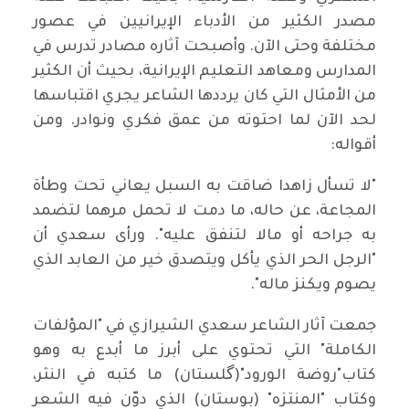
مصدر الكثير من الأدباء الإيرانيين في عصور
مختلفة وحتى الآن. وأصبحت آثاره مصادر تدرس في
المدارس ومعاهد التعليم الإيرانية، بحيث أن الكثير
من الأمثال التي كان يرددها الشاعر يجري اقتباسها
لحد الآن لما احتوته من عمق فكري ونوادر. ومن
أقواله:
"لا تسأل زاهدا ضاقت به السبل يعاني تحت وطأة
المجاعة، عن حاله، ما دمت لا تحمل مرهما لتضمد
به جراحه أو مالا لتنفق عليه". ورأى سعدي أن
"الرجل الحر الذي يأكل ويتصدق خير من العابد الذي
يصوم ويكنز ماله".
جمعت آثار الشاعر سعدي الشيرازي في "المؤلفات
الكاملة" التي تحتوي على أبرز ما أبدع به وهو
كتاب"روضة الورود"(گلستان) ما كتبه في النثر،
وكتاب "المنتزه" (بوستان) الذي دوّن فيه الشعر