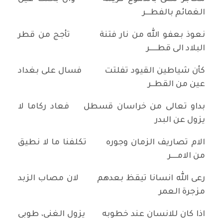
الغمائم بالفطـــر
نعوذ بعفو الله من نار فتنة تأجج من قطر
البلاد الى قطـــــر
كأن شياطين القيود تفلتت فسال على بغداد
عين من القطــر
بداو تعالى من خراسان قسطل فعاد ركاما لا
يزول عن البدر
الام تصاريف الزمان وجوره تكلفنا ما لا نطيق
من الامــــر
رعى الله انسانا تيقظ بعدهم لان مصاب الزبد
مزجرة العمر
اذا كان للانسان عند خطوبه يزول الغنى، طوبى