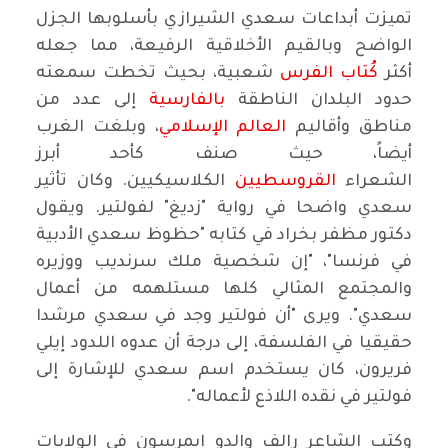
تميزت أبداعات سعدي الشيرازي بأسلوبها الجزل
الواضح وبالقيم الأخلاقية الرفيعة، مما جعله
أكثر
كُتاب الفرس
شعبية، بحيث تخطت سمعته
حدود البلدان الناطقة
بالفارسية
إلى عدد من
مناطق وأقاليم
العالم الإسلامي
، وبلغت الغرب
أيضاً، حيث صنف كأحد أبرز
الشعراء
القروسطيين
الكلاسيكيين. وكان تأثير
سعدي واضحا في رواية "زديغ" لفولتير. ويقول
دكتور مظفر بخراد في كتابه "حظوظ سعدي الأدبية
في فرنسا"، "إن شخصية ملك سرنديب ووزيره
والمجتمع المثالي كلها مستلهمه من أعمال
سعدي". ويرى "أن فولتير وجد في سعدي مرشدا
حقيقيا في الفلسفة، إلى درجة أن عدوه اللدود إيلي
فريرون، كان يستخدم اسم سعدي للإشارة إلى
فولتير في نقده اللاذع لأعماله".
وكتب الشاعر رالف والدو إيمرسون في الولايات