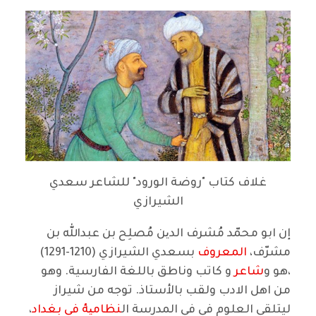
غلاف كتاب "روضة الورود" للشاعر سعدي
الشيرازي
إن ابو محمّد مُشرف ‌الدین مُصلِح بن عبدالله بن
مشرّف،
المعروف
بسعدي الشيرازي (1210-1291)
،هو و
شاعر
و كاتب وناطق باللغة الفارسية. وهو
من اهل الادب ولقب بالأستاذ. توجه من شيراز
ليتلقى العلوم في في المدرسة ال
نظامیهٔ في بغداد
،