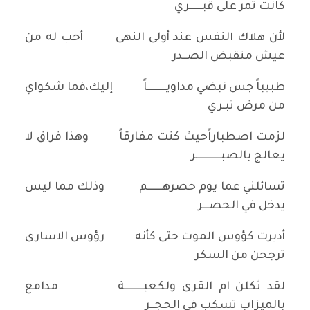
كانت تمر على قبــــــري
لأن هلاك النفس عند أولى النهى أحب له من
عيش منقبض الصــدر
طبيباً جس نبضي مداويـــــــــاً إليك،فما شكواي
من مرض تبـري
لزمت اصطباراًحيث كنت مفارقاً وهذا فراق لا
يعالج بالصبــــــــــــر
تسائلني عما يوم حصرهـــــــم وذلك مما ليس
يدخل في الحصـــر
أديرت كؤوس الموت حتى كأنه رؤوس الاسارى
ترجحن من السكر
لقد ثكلن ام القرى ولكعبـــــــــة مدامع
بالميزاب تسكب في الحجــر