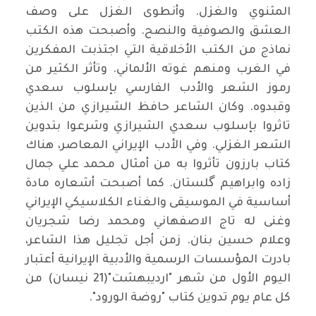
المثنوي والغزل. وأنطوى الغزل على وصف
العشق والصوفية والنصح. وأصبحت هذه الكتب
نماذج من الكتب الأخلاقية التي اجتذبت المفكرين
في الغرب ومنهم غوته الألماني. وتأثر الكثير من
رموز الشعر والأدب الفارسي بإسلوب سعدي
وقبدوه. وكان الشاعر حافظ الشيرازي من الذين
تاثروا بإسلوب سعدي الشيرازي وشرعوا بتدوين
الشعر الغزلي. وفي الأدب الإيراني المعاصر، هناك
كتاب بارزون تأثروا به من أمثال محمد علي جمال
زاده وابراهيم گلستان. كما أصبحت أشعاره مادة
أساسية في الموسيقى والغناء الكلاسيكي الإيراني
وغنى له تاج الاصفهاني ومحمد رضا شجريان
وعلام حسين بنان. زمن أجل تجليل هذا الشاعر،
بادرت المؤسسات الرسمية والأدبية الإيرانية أعتبار
اليوم الأول من شهر "ارديبهشت"(21 نيسان) من
كل عام يوم تدوين كتاب "روضة الورود".