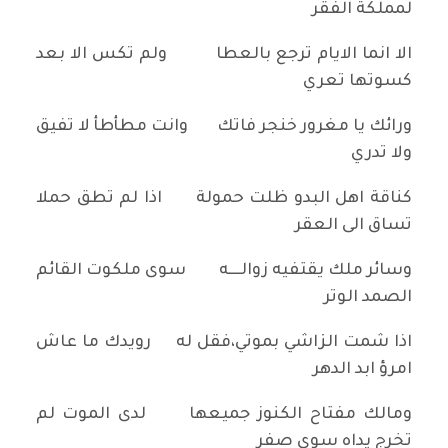
لمملكة الفقر
الا انما الايام ترجع بالعطا ولم تكس الا بعد
كسوتها تعري
ورائك يا مغرور خنجر فاتك وانت مطأطأ لا تفيق
ولا تدري
كناقة اهل البدو ظلت حمولة اذا لم تطق حملا
تساق الى العقر
وسائر ملك يقتفيه زوالــــه سوى ملكوت القائم
الصمد الوتر
اذا شمت الزاشي بموتي،فقل له رويدك ما عاش
امرؤ ابد الدهر
ومالك مفتاح الكنوز جميعها لدى الموت لم
تخرج يداه سوى صفر