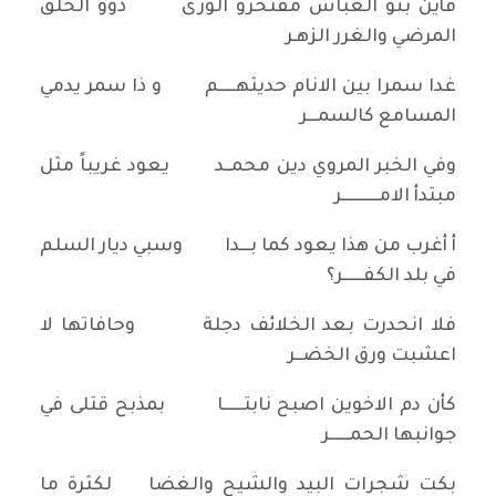
فأين بنو العباس مفتخرو الورى ذوو الخلق
المرضي والغرر الزهـر
غدا سمرا بين الانام حديثهـــــم و ذا سمر يدمي
المسامع كالسمـــر
وفي الخبر المروي دين محمــد يعود غريباً مثل
مبتدأ الامـــــــــــر
أ أغرب من هذا يعود كما بـــدا وسبي ديار السلم
في بلد الكفــــــر؟
فلا انحدرت بعد الخلائف دجلة وحافاتها لا
اعشبت ورق الخضــر
كأن دم الاخوين اصبح نابتــــــا بمذبح قتلى في
جوانبها الحمــــــر
بكت شجرات البيد والشيح والغضا لكثرة ما