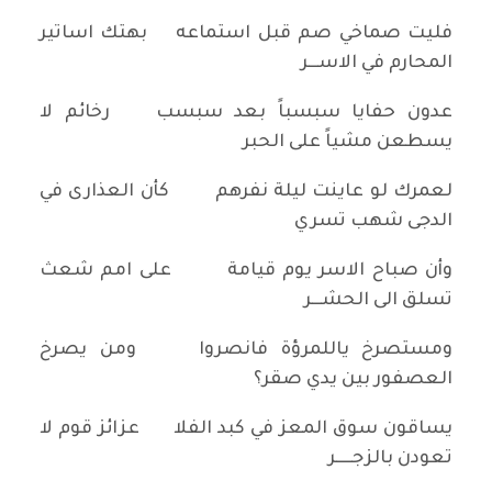
فليت صماخي صم قبل استماعه بهتك اساتير
المحارم في الاســـر
عدون حفايا سبسباً بعد سبسب رخائم لا
يسطعن مشياً على الحبر
لعمرك لو عاينت ليلة نفرهم كأن العذارى في
الدجى شهب تسري
وأن صباح الاسر يوم قيامة على امم شعث
تسلق الى الحشـــر
ومستصرخ ياللمرؤة فانصروا ومن يصرخ
العصفور بين يدي صقر؟
يساقون سوق المعز في كبد الفلا عزائز قوم لا
تعودن بالزجـــــر