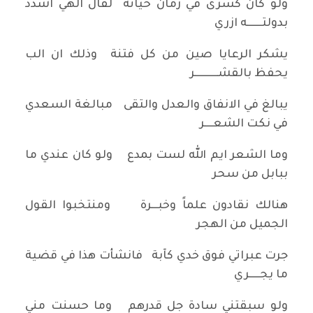
ولو كان كسرى في زمان حياته لقال الهي اشدد
بدولتـــــــه ازري
يشكر الرعايا صين من كل فتنة وذلك ان الب
يحفظ بالقشـــــــــــر
يبالغ في الانفاق والعدل والتقى مبالغة السعدي
في نكت الشعــــر
وما الشعر ايم الله لست بمدع ولو كان عندي ما
ببابل من سحر
هنالك نقادون علماً وخبـــرة ومنتخبوا القول
الجميل من الهجر
جرت عبراتي فوق خدي كآبة فانشأت هذا في قضية
ما يجـــــري
ولو سبقتني سادة جل قدرهم وما حسنت مني