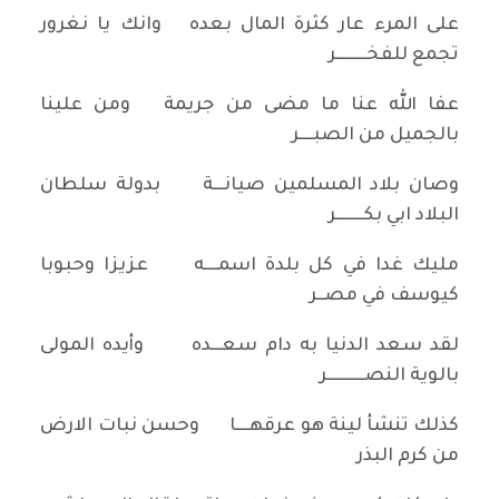
على المرء عار كثرة المال بعده وانك يا نغرور
تجمع للفخـــــــــر
عفا الله عنا ما مضى من جريمة ومن علينا
بالجميل من الصبــــر
وصان بلاد المسلمين صيانـــة بدولة سلطان
البلاد ابي بكــــــــر
مليك غدا في كل بلدة اسمــــه عزيزا وحبوبا
كيوسف في مصــر
لقد سعد الدنيا به دام سعـــده وأيده المولى
بالوية النصـــــــــــر
كذلك تنشأ لينة هو عرقهــــا وحسن نبات الارض
من كرم البذر