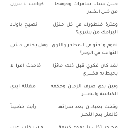
جلبن سبايا سافرات وجوهها كواعب لا يبرزن
من خلل الخــدر
وعترة قنطوراء في كل منزل تصيح باولاد
البرامك من يشري؟
تقوم وتجثو في المحاجر واللوى وهل يختفي مشي
النواعم في الوعر؟
لقد كان فكري قبل ذلك مائزا فاحدث امرا لا
يحيط به فكــــري
وبين يدي صرف الزمان وحكمه مغللة ايدي
الكياسة والخبــــر
وقفت بعبادان بعد سراتها رأيت خضيباً
كالمنى بدم النحــر
محاجر ثكلى بالدموع كريمة وان بخلت عين