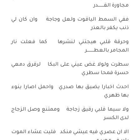
مجاورة القــــــدر
ففي السمط الياقوت ولعل وجاجة وان كان لي
ذنب يكفر بالعذر
وحرقة قلبي هيجتني لنشرها كما فعلت نار
المجامر بالعطـــــــر
سطرت ولولا غض عيني على البكا لرقرق دمعي
حسرة فمحا سطري
احدث اخبارا يضيق بها صدري واحمل اصارا ينوء
بها ظهري
ولا سيما قلبي رقيق زجاجة وممتنع وصل الزجاج
لدى الكسر
الا ان عصري فيه عيشي منكد فليت عشاء الموت