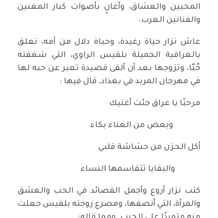
المحبين والعشاق، وأغانٍ بأصوات كبار المغنين
والفنانين العرب.
عاش نزار حياة رغيدة، وحياة دلال من أمه، تعلق
بالعراقية الجميلة بلقيس الراوي، التي شغفته
حُبّا، وتزوجها بعد أن ألقى قصيدة تعبر عن حبه لها
في مهرجان المربد في بغداد، قال فيها :
مرحبًا يا عراق جئت أغنيك
وبعض من الغناء بكاء
أكل الحزن من حشاشة قلبي
والبقايا تتقاسمها النساء
كتب نزار أروع وأجمل القصائد في الحب والعشق
والمرأة، التي أنصفها، ومصرع زوجته بلقيس جعلت
منه متمردًا على الحرب. ومما قاله: