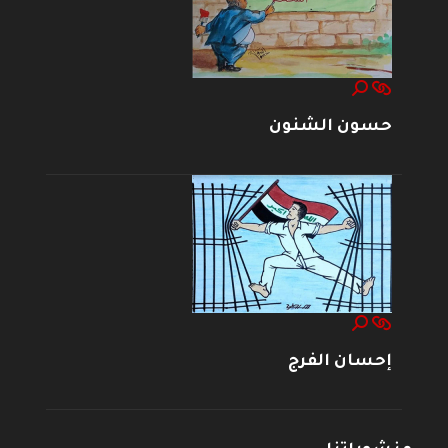
حسون الشنون
إحسان الفرج