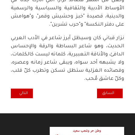
ولعل من أشهر قصائد نزار، التي أثارت جدلًا في
الأوساط الأدبية والثقافية والسياسية والرسمية
والدينية، قصيدة "خبز وحشيش وقمر"، و"هوامش
على دفتر النكسة" و"حرب تشرين".
نزار قباني كان وسيظل أبرز شاعر في الأدب العربي
الحديث، وهو شاعر البساطة والرقة والإحساس
الدافئ، والأناقة التعبيرية، كلماته ليست كالكلمات،
ولا يشبهه أحد سواه، ويبقى شاعر زمانه وعصره،
وقصائده الغزلية ستظل تسكن وتطرب كلّ قلب،
وكلّ عاشق مُحب.
المقال السابق: عمي يابو الجاكوج
المقال التالي: اله
السابق
التالي