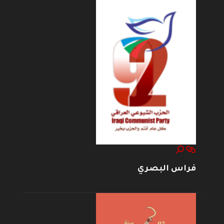
فراس البصري