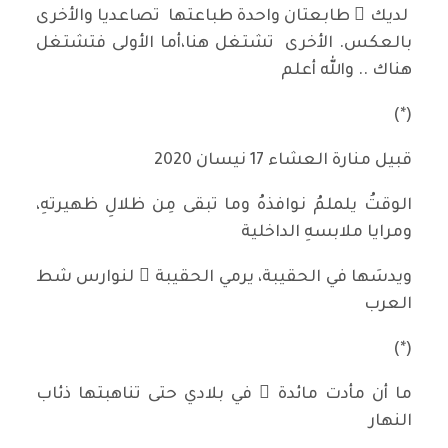
لديك َ طابعتان واحدة طباعتها تصاعديا والأخرى
بالعكس. الأخرى تشتغل هنا،أما الأولى فتشتغل
هناك .. والله أعلم
(*)
قبيل منارة العشاء 17 نيسان 2020
الوقتُ يلملمُ نوافذهُ وما تبقى مِن ظلالِ ظهيرتهِ،
ومرايا ملابسهِ الداخلية
ويدسَها في الحقيبة، يرمي الحقيبة َ لنوارس شط
العرب
(*)
ما أن مأدت مائدة ٌ في بلادي حتى تناهبتها ذئاب
النهار