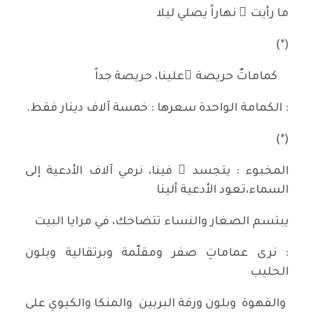
ما رأيت ُ نهاراً يصلي ليلا
(*)
كماماتٌ حريصة ٌعلينا، حريصة جداً
: الكمامة الواحدة سعرها : خمسة آلاف دينار فقط.
(*)
المخبوء : يتجسد ُ فينا، نرمي آلاف الأدعية إلى
السماء،تعود الأدعية ألينا
يبتسم الصغار والنساء تتضاحك، في مرايا البيت
: نرى عماماتِ صفر ومقلّمة وبرتقالية وبلون
الحليب
والقهوة وبلون ورقة البربين والمنكا والكيوي على