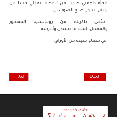
فجأة داهمني صوت من الفضة، يعتلي جيادا من
ريش نسور. صاح الصوت بي
:خلّص ذاكرتك من رومانسية المهجور
والمهمل..لملم ما تشظى وأغرسه
في سماءٍ جديدة من الأوراق,
المقال السابق: غفوة تشرين
المقال التالي: حر
السابق
التالي