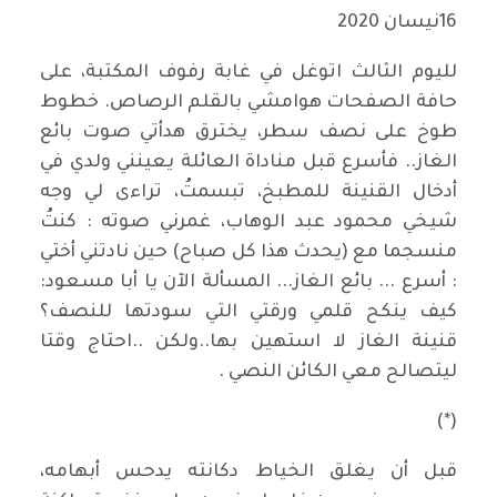
16نيسان 2020
لليوم الثالث اتوغل في غابة رفوف المكتبة، على
حافة الصفحات هوامشي بالقلم الرصاص. خطوط
طوخ على نصف سطر، يخترق هدأتي صوت بائع
الغاز.. فأسرع قبل مناداة العائلة يعينني ولدي في
أدخال القنينة للمطبخ، تبسمتُ، تراءى لي وجه
شيخي محمود عبد الوهاب، غمرني صوته : كنتُ
منسجما مع (يحدث هذا كل صباح) حين نادتني أختي
: أسرع ... بائع الغاز... المسألة الآن يا أبا مسعود:
كيف ينكح قلمي ورقتي التي سودتها للنصف؟
قنينة الغاز لا استهين بها..ولكن ..احتاج وقتا
ليتصالح معي الكائن النصي .
(*)
قبل أن يغلق الخياط دكانته يدحس أبهامه،