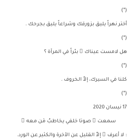
(*)
أختر نهراً يليق بزورقك وشراعاً يليق بجرحك .
(*)
هل لامست عيناك َ بئراً في المرآة ؟
(*)
كلنا في السيرك، إلاّ الخروف .
(*)
17 نيسان 2020
سمعت ُ صوتا خلفي يخاطبُ مَن معه ُ
: لا أعرف ُ إلاّ القليل عن الآخرة والكثير عن الورد.