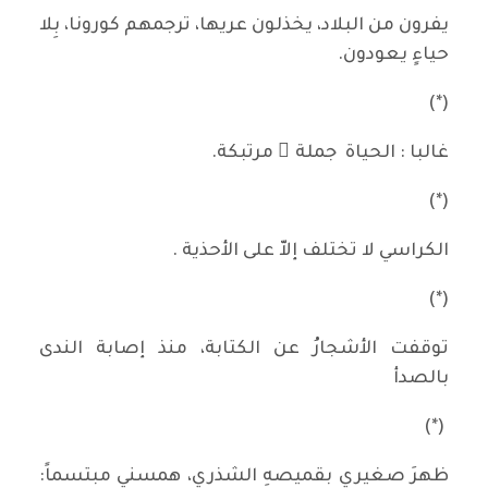
يفرون من البلاد، يخذلون عريها، ترجمهم كورونا، بِلا
حياءٍ يعودون.
(*)
غالبا : الحياة جملة ٌ مرتبكة.
(*)
الكراسي لا تختلف إلاّ على الأحذية .
(*)
توقفت الأشجارُ عن الكتابة، منذ إصابة الندى
بالصدأ
(*)
ظهرَ صغيري بقميصهِ الشذري، همسني مبتسماً: