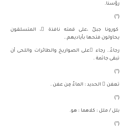
رؤسنا.
(*)
كورونا جبلٌ ،على قمته نافذة ٍ، المتسلقون
يحاولون فتحها بأياديهم..
رجاءً.. رجاء ًعلى الصواريخ والطائرات واللحى أن
تبقى جاثمة .
(*)
تعفن َ الحديد : الماءُ مِن عفن .
(*)
بلل / ملل : كلاهما : هو.
(*)