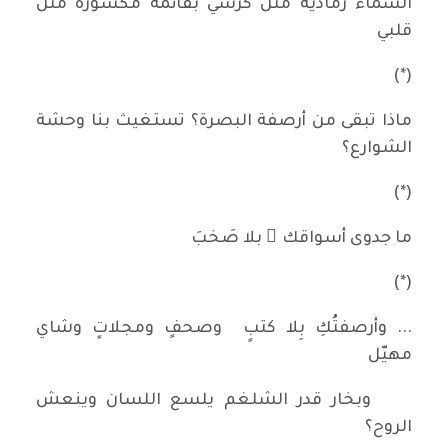
السماء رمادية مثل كرسي بقائمة مكسورة مثل
قلبي
(*)
ماذا تبقى من أرصفة البصرة؟ تستغيث بنا وحشة
الشوارع؟
(*)
ما جدوى أسواقك ِ بلا صَخبَ
(*)
... وأرصفتُكِ بِلا كتبٍ وصحفٍ ومجلاتٍ وشاي
مهيّل
وبخار قدر الشلغم يلسع اللسان وينعش
الروح؟