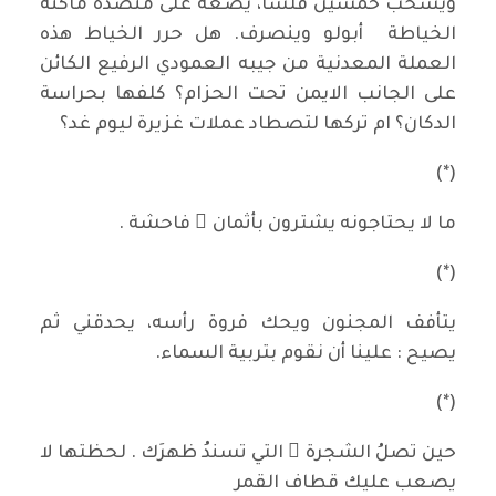
ويسحب خمسين فلسا، يضعه على منضدة ماكنة
الخياطة أبولو وينصرف. هل حرر الخياط هذه
العملة المعدنية من جيبه العمودي الرفيع الكائن
على الجانب الايمن تحت الحزام؟ كلفها بحراسة
الدكان؟ ام تركها لتصطاد عملات غزيرة ليوم غد؟
(*)
ما لا يحتاجونه يشترون بأثمان ٍ فاحشة .
(*)
يتأفف المجنون ويحك فروة رأسه، يحدقني ثم
يصيح : علينا أن نقوم بتربية السماء.
(*)
حين تصلُ الشجرة َ التي تسندُ ظهرَك . لحظتها لا
يصعب عليك قطاف القمر