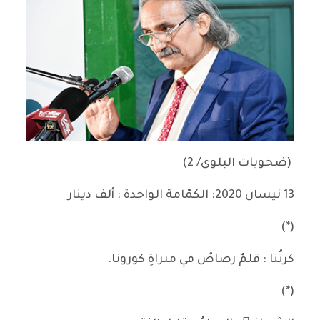
(ضحويات البلوى/ 2)
13 نيسان 2020: الكمّامة الواحدة : ألف دينار
(*)
كرتُنا : قلمٌ رصاصٌ في مبراةِ كورونا.
(*)