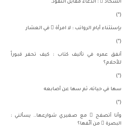
الشحاذ ُ : الدعاءُ مقابل النقود.
(*)
بإستثناء أيام الرواتب : لا امرأة َ في العشار
(*)
أنفق عمره في تأليف كتاب : كيف تحفر قبوراً
للأحلام؟
(*)
سها في حياته، ثم سها عن أصابعه
(*)
وأنا أتصفح ُ مع صغيري شوارعها.. يسألني :
البصرة ُ من ألّفها؟