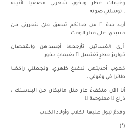
وغيمات عطر وبخور، شعرني مصغيا لأنينه
..توسلني صوته
أريد جدة ً من جداتكم تبصق عليّ لتحررني من
منتبذي: على مدار الوقت
أرى الفساتين تأرجحها أجسداهن والقمصان
قواريرَ عطرٍ تغتسل ُ بغيماتِ بخور
كعوب أحذيتهن تدغدغ ظهري، وتجعلني راكضا
طائرا في وقوفي .
أنا الآن منكفءٌ عار مثل مانيكان من البلاستك ،
ذراع ٌ مملوصة ٌ
وقدمٌ تبول عليها الكلاب وأولاد الكلاب
(*)