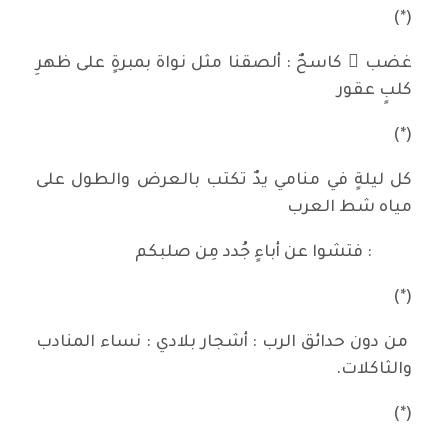
(*)
غضب ٌ كاسحٌ : ألصقنا مثل نواة بمبرةٍ على ظهرِ
كلبٍ عقور
(*)
كل ليلةٍ في منامي يدٌ تكتب بالعرض والطول على
مياه شط العرب
: فتشوا عن أباءٍ جُدد مِن صلبكم
(*)
من دون حدائق الرب : أشجار بلادي : نساء المنادب
والثاكلات.
(*)