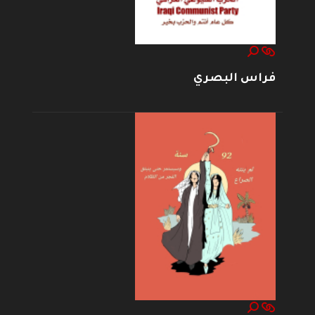
فراس البصري