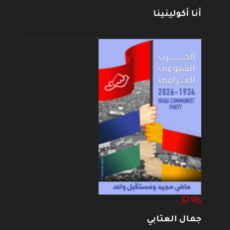
أنا أكولينينا
جمال العتابي