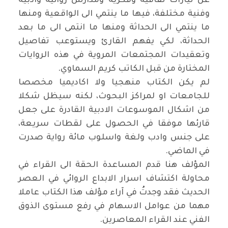
عن تيارات ثقافية وفكرية ومدارس روائية وادبية
وفنية مختلفة، فيها ما ينتمي الى الواقعية ومنها
ما ينتمي الى الحداثة ومنها ما انتمى الى ما بعد
الحداثة، لكي يفهم القارئ ويستوعب تفاصيل
وتعقيدات المجتمعات المروية في هذه الروايات
المختارة من قبل الكاتب كريم السماوي.
لم يكن الكتاب منهجيا ولا اكاديميا مخصصا
للجامعات او لمراكز البحوث، لكنه سيظل شكلا
من اشكال الموسوعات الادبية القادرة على جعل
قارئها موفقا في الحصول على لقطات سريعة،
على جنس وادب ولغة واسلوب مائة رواية صدرت
في الماضي.
المؤلف هنا قدم المساعدة الحقة الى القراء في
محاولة اكتشاف اسرار الابداع الروائي في العصر
الحديث فقد وجدتُ في آراء مؤلف هذا الكتاب عاملا
مهما من عوامل الاسهام في رفع مستوى الذوق
الفني عند القراء المعاصرين.