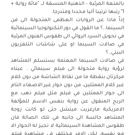
بالمتعة المرئية – الذهنية المنسقة لــ "مائة رواية +
1" رتبها ترتيبا آليا محددا ومتدرجا.
إذاً ماذا عن الروايات العظمى المتحولة الى فن
السينما..؟ ما القول في دور التكنولوجيا السينمائية
في تحويل السرد الروائي الى طقوس الفنون المرئية
في صالات السينما او على شاشات التلفزيون
البيتي..؟
في صالات السينما المعتمة يستسلم المشاهد
لرؤية رواية متحولة الى فيلم سينمائي . عيناه
مركزتان بنقطة ما من نقاط الشاشة من دون كلام
غير كلام الممثلين، من دون حوار غير الاصغاء التام
الى حوار الممثلين في فيلم مثل فيلم ذهب مع
الريح المنقول عن رواية بنفس الاسم للمؤلفة
الامريكية مارغريت ميتشل حتى لو كانت زوجة
المشاهد جالسة الى جانبه في تلك الصالة فان
طقوس المشاهدة السينمائية لا تجيز له الحوار الا
مع نفسه، لكن الامر مختلف في مشاهدة فيلم