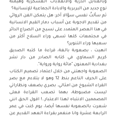
وبالقنابل الذرية والانقلابات العسكرية وهيمنة
نوع جديد من البربرية والابادة الجماعية للإنسانية؟
ثم سألتُ نفسي سؤالا آخر: هل يتمكن الفن الروائي
من تقديم الاجوبة عن أسباب دمار القيم الانسانية
في هذا العصر المتمدد على نسيج من الصراع الدائر
في مجتمعات كلها تسعى وراء السلاح أكثر من
سعيها وراء التنوير؟
انهيت ، بصعوبة بالغة، قراءة ما كتبه الصديق
كريم السماوي في كتابه الصادر من دار نشر
بغدادية المعنون "مائة رواية ورواية".
الصعوبة واجهتني من خلال اعتماد تصميم الكتاب
على الحرف الناعم بنط 12 وهو لا يتلاءم مع بصر
القراء الشيوخ من امثالي. بصري يضعف ونظاراتي
ليست مضبوطة، بهما تصعب القراءة فعلى
المصممين الانتباه لهذا الاعتبار..! اقول الحق انني
شعرت بالصعوبة نفسها أيضا، يوم كنت في عمر
الرابعة عشرة وانا منغمر بقراءة العهد القديم عن