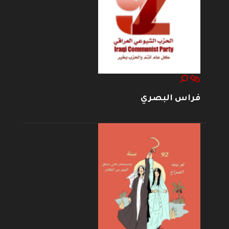
فراس البصري