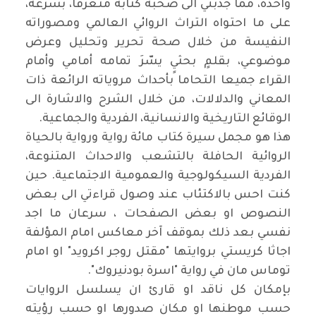
واحدة، مما جذبني الى صحبة كتابه متعرفا، بسرعة،
على ما احتواه التراث الروائي العالمي ومصوراته
النفيسة من خلال صحة تحرير وتحليل وعرض
موضوعي، بقلمٍ بحثيٍ يسّرَ تمامه أمامي وأمام
القراء جميعا التحاما بأحداث مروياته الرائعة ذات
المعاني والدلالات، من خلال الشرح والاشارة الى
الوقائع التاريخية والانسانية، الفردية والجماعية.
هذا هو مجمل سيرة كتاب مائة رواية ورواية بالحياة
الروائية الحافلة بالتشعب والاحداث المتنوعة،
الفردية السيكولوجية والعمومية الاجتماعية. حين
كنت احس بالاكتئاب عند وصول قراءتي الى بعض
النصوص او بعض الصفحات ، سرعان ما اجد
نفسي بعد ذلك بموقف آخر معاكس امام المؤلفة
اجاثا كريستي بروايتها "مقتل روجر اكرويد" او امام
توماس مان في رواية "اسرة بودنيروك".
بإمكان كل ناقد او قارئ ان يسلسل الروايات
حسب موطنها او مكان صدورها او حسب رؤيته