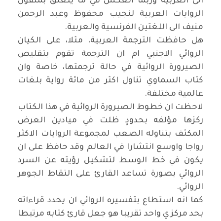
الى العربية وربما العكس في ما يتعلق بمنقول
الروايات العربية لنجيب محفوظ وعبد الرحمن
منيف الى اللغتين الفرنسية والعربية.
هل حافظت الترجمة العربية، مثلا، على الكيان
الروائي الاجنبي ام ان الترجمة تقوم بتقليص
الصيرورة الروائية في حالة ترجمتها، خاصة وان
كتاب السماوي تناول اكثر من مائة رواية بلغات
عالمية مختلفة.
لاحظت ان خطوط الصيرورة الروائية في هذا الكتاب
ركزها مؤلفه بحدودٍ ظلت في ميادين العرض
المكثف بتناوله الصعب لمجموعة الروايات الاكثر
رواجا واوسع انتشارا في العالم وقد حافظ على ان
يكون في خط الوسط لتشكيل رؤيته عن السرد
الروائي بصورة تساعد القارئ على التقاط الجوهر
الروائي.
كما انه استطاع بتفسيره الروائي ان يحدد قراءاته
بحد مركزي واحد تقريبا هو جعل قارئ كتابه مرتبطا