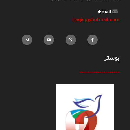
Email:
iraqicp@hotmail.com
بوستر
--------------------