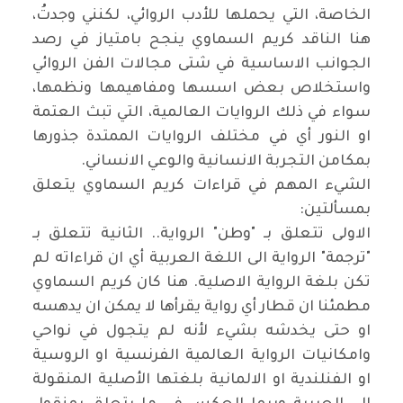
الخاصة، التي يحملها للأدب الروائي، لكنني وجدتُ،
هنا الناقد كريم السماوي ينجح بامتياز في رصد
الجوانب الاساسية في شتى مجالات الفن الروائي
واستخلاص بعض اسسها ومفاهيمها ونظمها،
سواء في ذلك الروايات العالمية، التي تبث العتمة
او النور أي في مختلف الروايات الممتدة جذورها
بمكامن التجربة الانسانية والوعي الانساني.
الشيء المهم في قراءات كريم السماوي يتعلق
بمسألتين:
الاولى تتعلق بـ "وطن" الرواية.. الثانية تتعلق بـ
"ترجمة" الرواية الى اللغة العربية أي ان قراءاته لم
تكن بلغة الرواية الاصلية. هنا كان كريم السماوي
مطمئنا ان قطار أي رواية يقرأها لا يمكن ان يدهسه
او حتى يخدشه بشيء لأنه لم يتجول في نواحي
وامكانيات الرواية العالمية الفرنسية او الروسية
او الفنلندية او الالمانية بلغتها الأصلية المنقولة