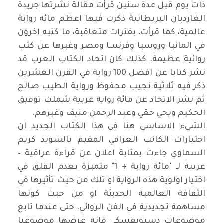
ذات يوم قبل عدة سنين قرأت مقالة نشرتها جريدة
الغارديان البريطانية ذكرت فيها اعظم مائة رواية
عالمية، كما قرأت، بفترات متعاقبة، ما كتبه اخرون
في المانيا وروسيا وفرنسا ومصر وغيرها عن كتب
روائية عظيمة. كذلك كان اتحاد الكتاب العرب قد
نشر كتابا عن افضل 100 رواية في القرن العشرين
ذكر فيه ثلاثية نجيب محفوظ ورواية الطيب صالح
ثم نشر الاتحاد عن مائة رواية عربية شملت توفيق
الحكيم ويحي حقي وعبد الرحمن منيف وغيرهم.
الشيء الاساسي هنا في هذا الكتاب الجديد ان
اختيارات الكاتب العراقي المقيم بالسويد كريم
السماوي جاءت بمثابة اعلان عن قراءة عراقية –
عربية لـ "مائة رواية + 1" متميزة بعدم القلق في
اختيار اولوية هذه الرواية او تلك من حيث تأثيرها في
الثقافة العالمية الحديثة او من حيث كونها
مساهمة تجديدية في الفن الروائي. حتى عندما تابع
موضوعات دستويفسكي فانه عرضها موضوعيا