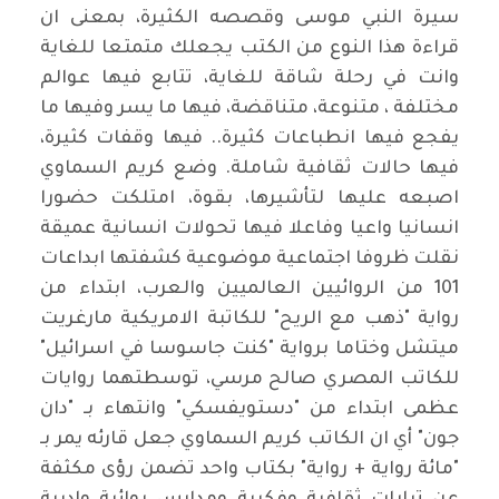
سيرة النبي موسى وقصصه الكثيرة، بمعنى ان
قراءة هذا النوع من الكتب يجعلك متمتعا للغاية
وانت في رحلة شاقة للغاية، تتابع فيها عوالم
مختلفة ، متنوعة، متناقضة، فيها ما يسر وفيها ما
يفجع فيها انطباعات كثيرة.. فيها وقفات كثيرة،
فيها حالات ثقافية شاملة. وضع كريم السماوي
اصبعه عليها لتأشيرها، بقوة، امتلكت حضورا
انسانيا واعيا وفاعلا فيها تحولات انسانية عميقة
نقلت ظروفا اجتماعية موضوعية كشفتها ابداعات
101 من الروائيين العالميين والعرب، ابتداء من
رواية "ذهب مع الريح" للكاتبة الامريكية مارغريت
ميتشل وختاما برواية "كنت جاسوسا في اسرائيل"
للكاتب المصري صالح مرسي، توسطتهما روايات
عظمى ابتداء من "دستويفسكي" وانتهاء بـ "دان
جون" أي ان الكاتب كريم السماوي جعل قارئه يمر بـ
"مائة رواية + رواية" بكتاب واحد تضمن رؤى مكثفة