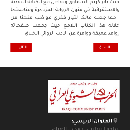
حيث تأثر كريم السماوي وتفاعل مع الكتابة النقدية
والاستقرائية في فنون الرواية المزدهرة ومتابعتها
، مما جعله مالكا لتيار فكري مواظب منحنا من
خلاله هذا الكتاب اللامع حيث جمعت صفحاته
روافد عميقة ووافرة عن الادب الروائي الخلاق.
المقال السابق: "الف صباح وصباح".. المكان كمنتج للمختلف
المقال التالي: ا
السابق
التالي
العنوان الرئيسي:
ساحة الاندلس - بغداد - العراق