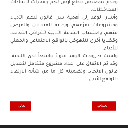
وعدم تخصيص قطع أرض لهم ومقرات لاتحادات
المحافظات.
وأشار الوفد إلى أهمية سن قانون لدعم الأدباء
ومشروعات تفرّغهم، ورعاية المسنين والمرضى
منهم، واحتساب الخدمة الأدبية لأغراض التقاعد،
وقضايا أخرى للنهوض بالواقع الاجتماعي والمهني
للأدباء.
ولقيت طروحات الوفد قبولاً واسعاً لدى اللجنة.
وقد تم الاتفاق على إعداد مشروع متكامل لتعديل
قانون الاتحاد، وتضمينه كل ما من شأنه الارتقاء
بالواقع الأدبي.
المقال السابق: (هاكَ أجنحتي) صورة الأنثى الفدّاءة في مواجهة الحياة / جبّار 
المقال التالي: حو
السابق
التالي