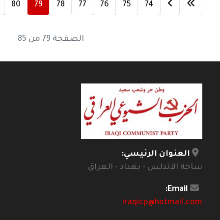
80
79
78
77
76
75
74
الصفحة 79 من 85
العنوان الرئيسي:
ساحة الاندلس - بغداد - العراق
Email:
iraqicp@hotmail.com