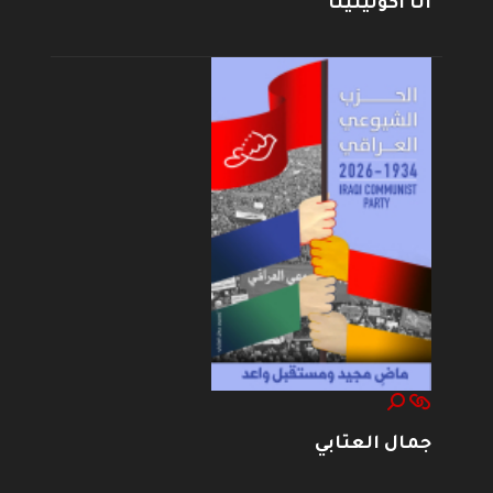
أنا أكولينينا
جمال العتابي