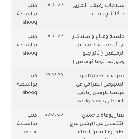
28-06-20
سلامات رفيقنا العزيز
كتب
د. كاظم حبيب
بواسطة:
shooq
28-06-20
جلسـة وفــاءٍ وأستذكـار
كتب
في أربعينية الفقيدين
بواسطة:
الرفيقين ( ثائر جبو
shooq
وجوزيف توما توماس )
23-06-20
تعزية منظمة الحزب
كتب
الشيوعي العراقي في
بواسطة:
فرنسا للرفيق رياض
shooq
العيداني بوفاة والده
20-06-20
تعاز بوفاة د.حمدي
كتب
التكمجي من الرفيق فرج
بواسطة:
اطميزة الامين العام
oscar