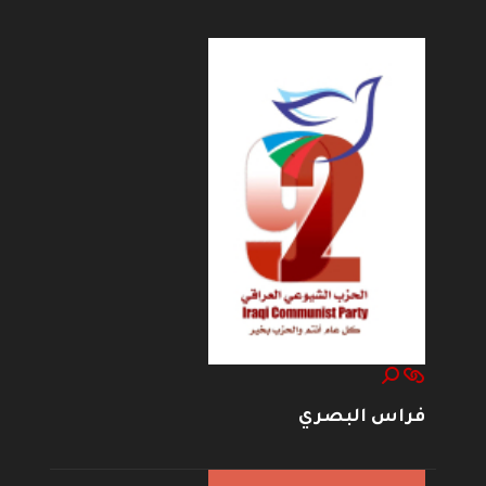
فراس البصري