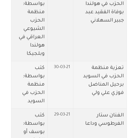
الحزب في هولندا
بواسطة:
بوفاة الفقيد عبد
منظمة
جبير السهلاني
الحزب
الشيوعي
العراقي في
هولندا
وبلجيكا
30-03-21
تعزية منظمة
كتب
الحزب في السويد
بواسطة:
برحيل المناضل
منظمة
فوزي علي ولي
الحزب في
السويد
29-03-21
الفنان ستار
كتب
الفرطوسي وداعا
بواسطة:
بوسف أو