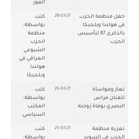
الفوز
28-03-21
حفل منظمة الحزب
كتب
في هولندا وبلجيكا
بواسطة:
بالذكرى 87 لتأسيس
منظمة
الحزب
الحزب
الشيوعي
العراقي في
هولندا
وبلجيكا
26-03-21
تعاز ومواساة
كتب
للفنان فراس
بواسطة:
البصري بوفاة زوجته
المكتب
السياسي
25-03-21
تعزية مىظمة
كتب
الحزب في السويد
بواسطة: