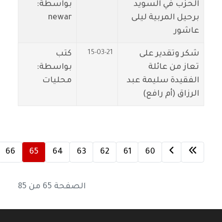
الحزب في السويد
بواسطة:
برحيل المربية ليلى
newar
عاشور
15-03-21
شكر وتقدير على
كتب
تعاز من عائلة
بواسطة:
الفقيدة سليمة عبد
محليات
الرزاق (أم رافع)
66
65
64
63
62
61
60
الصفحة 65 من 85