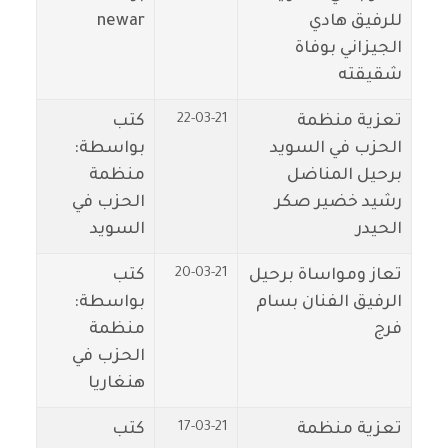
للرفيق هادي
newar
الجيزاني بوفاة
شقيقته
22-03-21
تعزية منظمة
كتب
الحزب في السويد
بواسطة:
برحيل المناضل
منظمة
رشيد خضير صكر
الحزب في
الحيدر
السويد
20-03-21
تعاز ومواساة برحيل
كتب
الرفيق الفنان بسام
بواسطة:
فرج
منظمة
الحزب في
هنغاريا
17-03-21
تعزية منظمة
كتب