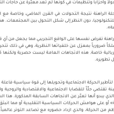
دولاً وأحزاباً وتنظيمات في كونها لم تعد معبّرة عن حاجات الت
ة الراهنة نتيجة التحولات في القرن الماضي، وخاصة مع ارت
ر للتكنولوجيا، دون النظر إلى شكل التحول بين المجتمعات. ه
ة».
اهنة تفرض نفسها على الواقع التجريبي مما يجعل من أي قوة حي
ً ضرورياً بمعزل عن خلفياتها النظرية، وهي في ذلك تتحر
بريالية خاصة. هذه الاتجاهات العامة ليست حصرية ولكنها ك
ل تطويره.
أطير الحركة الاجتماعية وتحويلها إلى قوة سياسية فاعلة 
تقتضي حلّاً للقضايا الاجتماعية والاقتصادية والروحية وال
ي يبدو أنها تعبّر عن الاتجاهات السابقة المذكورة. هذا ال
أو على هوامش الحركات السياسية التقليدية أو مما انبثق 
من الحركة، والذي ازداد حضوره مع تصاعد التوتر عالمياً، 