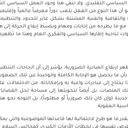
سياسي التقليدي. ولا ننفي هنا وجود العمل السياسي التق
 هذا النوع من الفعل يلعب دوراً معرفياً عالمياً وإقليمياً
لثقافية والفنية المشتتة بشكل عابر للحدود والتنظيمات.
ما يطرحه من إجابات ومهام ويضبط إيقاع الحركة إلى هذا 
نوات لناحية إطارها السياسي والفكري العام وهذا ما تظهر
ر ارتفاع المبادرة الضرورية، يؤشر إلى أن الحاجات التنظيم
بأن ما يحصل هو الإجابة الكاملة والوحيدة عن تلك الصعوبا
 يحتاج إلى مبادرات واعية به وبإمكاناته. من الاحتمالات
ك المنصات، بل أيضاً لتحويلها إلى مساحة لحل القضايا ا
دة (وإن كان ذلك ضرورياً أو مطلوباً)، بل التوجه نحو 
سية العفوية.
در ما هو طرح لاحتمالية لها قاعدتها الموضوعية والتي يمكن
تفرض نفسها في لحظات الأزمات الكبرى، كمجالس السلام الع