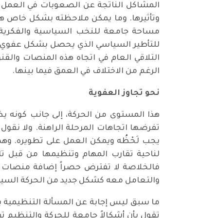
المشاكل الناتجة عن الصعوبات في العمل ال
وتأثيرها. وما يمكن ملاحظته بشكل خاص هو أن
مساحة جامعة للنخب السياسية والفكرية وا
للتأطير السياسي الذي يحصل بشكل عفوي مع 
التلاقي العام في اتجاه هذه المنصات والق
الرغم من الاختلاف في العمق فيما بينها.
نحو تجاوز العفوية
هذا المستوى من الحركة، إلى جانب كونه يظه
تفرضها اتجاهات المرحلة الراهنة. ولا نقول 
يجب لَحْظُه ويمكن العمل على تطويره. وهذا
لناحية تقارب المهام وتنظيمها من قبل تل
فالخلاصة لا تفترض حصراً إضافة منصات جدي
والتعامل معه كشكل جديد من الحركة السيا
ما سبق ليس إجابة عن المسألة التنظيمية بق
تقول بأن أشكالاً جامعة للحركة والتنظيم 