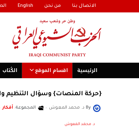
الاتصال بنا
من نحن
English
الط
الرئیسية
اقسام الموقع
الكُتاب
{حركة المنصات} وسؤال التنظيم و
By
د. محمد المعوش
المجموعة:
أفكار
د. محمد المعوش