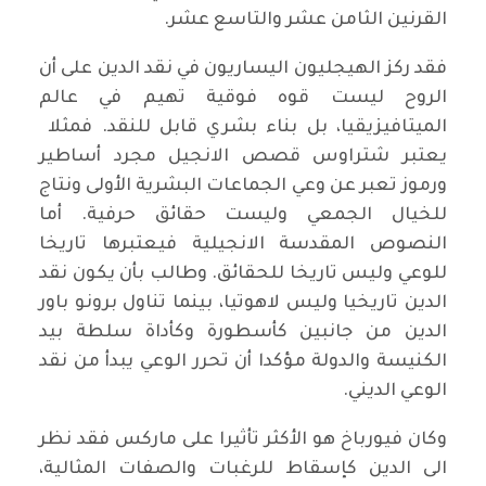
القرنين الثامن عشر والتاسع عشر.
فقد ركز الهيجليون اليساريون في نقد الدين على أن
الروح ليست قوه فوقية تهيم في عالم
الميتافيزيقيا، بل بناء بشري قابل للنقد. فمثلا
يعتبر شتراوس قصص الانجيل مجرد أساطير
ورموز تعبر عن وعي الجماعات البشرية الأولى ونتاج
للخيال الجمعي وليست حقائق حرفية. أما
النصوص المقدسة الانجيلية فيعتبرها تاريخا
للوعي وليس تاريخا للحقائق. وطالب بأن يكون نقد
الدين تاريخيا وليس لاهوتيا، بينما تناول برونو باور
الدين من جانبين كأسطورة وكأداة سلطة بيد
الكنيسة والدولة مؤكدا أن تحرر الوعي يبدأ من نقد
الوعي الديني.
وكان فيورباخ هو الأكثر تأثيرا على ماركس فقد نظر
الى الدين كإسقاط للرغبات والصفات المثالية،