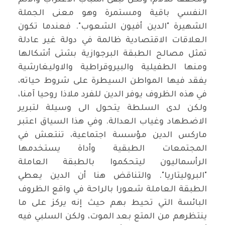
ومخففا للآلام، ولكن تبقى أسباب الاغتراب والألم
النفسي باقية ومستمرة وهو معنى الجملة
الشهيرة "الدين أفيون الشعوب". فعندما تكون
العلاقات الاقتصادية ظالمة في دولة غير عادلة
تمثل مصالح الطبقة البرجوازية بشتى أشكالها
ومنها الطفيلية والبيروقراطية والاوليغارشية
يفقد فيها المواطن السيطرة على شروط حياته،
في هذه الظروف يوفر الدين للفرد ملاذا روحيا آمنا،
ولكن لدى السلطة يتحول الى وسيلة لتبرير
الاضطهاد وغياب العدالة. وفي هذا السياق اعتبر
ماركس الدين مؤسسة اجتماعية، تنتعش في
المجتمعات الطبقية وأداة يستخدمها
الرأسماليون ليتحكموا بالطبقة العاملة
"البروليتاريا". والتناقض هنا أن الدين يعطي
الطبقة العاملة شعورا بالراحة في واقع الظروف
البائسة التي تحيط بهم حيث إنه يركز على ما
ينتظرهم من المتع بعد الموت، ولكن السلبي فيه