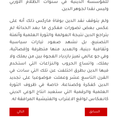
للمؤسسة الدينية في سنوات الظلام الأوربي
وليس نقدا لجوهر الدين.
ولم يتوقف نقد الدين بوفاة ماركس ذلك أنه على
عكس بعض تصورات مفكري ما بعد الحداثة لم
يتراجع الدين نتيجة العولمة والثورة العلمية وأتمتة
التصنيع، بل نشهد صعود تيارات سياسية
وثقافية دينية، والعديد منها متطرفة وإقصائية،
وفي جو عالمي تميز بازدياد الفجوة بين من يملك ولا
يملك، واتساع الحروب والنزاعات التي استخدم
فيها الدين بطرق اختلفت عن تلك التي سادت في
القرن التاسع عشر وعملت موضوعيا على تجديد
الدين كفكرة وكصناعة، خاصة في ظروف الثورة
العلمية والرقمية التي ستعيد انتاج الوعي الديني
كانعكاس لواقع الاغتراب والفتيشية المرافقة له.
المقال السابق: {حركة المنصات} وسؤال التنظيم والسياسة
المقال التالي: ما ه
السابق
التالي