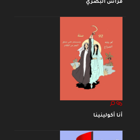
فراس البصري
أنا أكولينينا