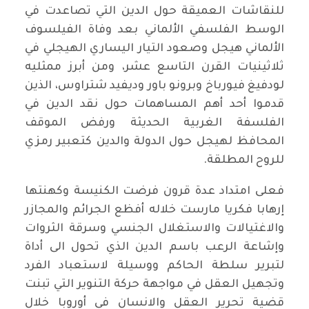
للنقاشات العميقة حول الدين التي تصاعدت في
الوسط الفلسفي الألماني بعد وفاة الفيلسوف
الألماني هيجل وصعود التيار اليساري الهيجلي في
ثلاثينيات القرن التاسع عشر، ومن أبرز ممثليه
لودفيغ فيورباخ وبرونو باور وديفيد شتراوس، الذين
قدموا أحد أهم المساهمات حول نقد الدين في
الفلسفة الغربية الحديثة ورفض الموقف
المحافظ لهيجل حول الدولة والدين كتعبير رمزي
للروح المطلقة.
فعلى امتداد عدة قرون فرضت الكنيسة وكهنتها
إرهابا فكريا مارست خلاله أفظع الجرائم والمجازر
والاغتيالات والاستغلال الجنسي وسرقة الثروات
وإشاعة الرعب باسم الدين الذي تحول الى أداة
لتبرير سلطة الحاكم ووسيلة لاستعباد الفرد
وتجهيل العقل في مواجهة حركة التنوير التي تبنت
قضية تحرير العقل والانسان في أوروبا خلال