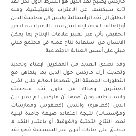
ماركس يصبح نقد الدين هو الشرط الأول لكل نقد
لأنه سيكشف عن الاغتراب والفيتيشية، ومنه
انطلق الى نقد الرأسمالية وليس الى مهاجمة الدين
أو إلغائه بالعنف لإنه ليس سبب الاغتراب، فالتحرر
الحقيقي يأتي عبر تغيير علاقات الإنتاج بما يمكن
الانسان من استعادة نتاج عمله في مجتمع مدني
مبني على أسس العدالة الاجتماعية.
وقد تصدى العديد من المفكرين لإغناء وتجديد
وتحديث آراء ماركس حول الدين بما يتماهى مع
التطورات العميقة التي شهدها العالم خلال القرن
العشرين. وهناك من حاول نقد منهجيته
واستنتاجاته، ومن أهمها أن ماركس لم يميز بين
الدين (كظاهرة) والتدين (كطقوس وممارسات
ومؤسسات) نتيجة اعتماده صيغة جامدة لبنية
نمط النتاج التحتية والفوقية، أو باعتبار النقد لا
ينطبق على ديانات أخرى غير المسيحية فهو نقد