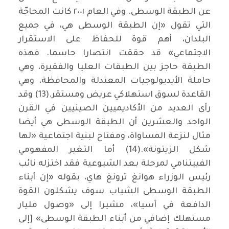
عن الطبقة الوسطى. وفي العام ٢٠٠١ كانت المحاجّة
التي تقول «إن الطبقة الوسطى هي، في جميع
البلدان، أهم قوة للحفاظ على الاستقرار
الاجتماعي» قد حققت انتصارا حاسما. فهذه
الطبقة حاجز بين الطبقات العليا والفقيرة، وهي
حاملة الأيديولوجيات المعتدلة والمحافظة، وهي
القاعدة لسوق استهلاكي عريض ومستقر.(13) وقد
رأى العديد من الأكاديميين الصينيين في القرن
الواحد والعشرين أن الطبقة الوسطى هي أيضا
مثال لنزعة المساواة، ومفتاح لبنية اجتماعية «لها
شكل الزيتونة».(14) أما التغير المفهومي
الفييتنامي لمرحلة بعد الشيوعية فقد اختزله نائب
رئيس الوزراء هوانغ ترونغ هاي، بقوله «إن أبناء
الطبقة الوسطى الشباب سوف يشكلون القوة
الدافعة في آسيا»، مشيرا إلى «وصول مليار
مستهلك إضافي من أبناء الطبقة الوسطى» [إلى