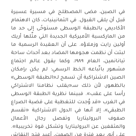
في الصين، مضى المصطلح في مسيرة عسيرة
قبل أن يلقى القبول. في الثمانينيات، كان الاهتمام
الأكاديمي بالطبقة الوسطى مستوحًى إلى حد ما
من الماركسية الأميركية الجديدة التي مثّلها أريك
أولين رايت وزملاؤه. على أن العقيدة الرسمية ما
لبثت أن نظمت هجومها المضاد بعد أحداث ساحة
تيانانمين، العام ١٩٨٩. وكما يقول عالم اجتماع
مشهور باتّباعه الخط الرسمي: لم يكن بإمكان
الصين الاشتراكية أن تسمح لـ«الطبقة الوسطى»
بالظهور، لأن ذلك سـ«يقلب نظامنا الاشتراكي
رأسا على عقب». فبينما نظرية الطبقة الوسطى
في الغرب «قد وُجدت للتغطية على قضية الصراع
الطبقي»، إلا أنها في الدول الاشتراكية «تقسم
صفوف البروليتاريا وتفصل رجال الأعمال
والمثقفين عن البروليتاريا وتشكل قوة تخريبية».
على أنه، بعد فترة من الصمت، أعيد فتح النقاش