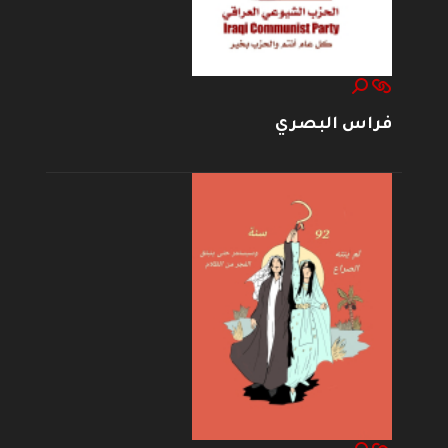
فراس البصري