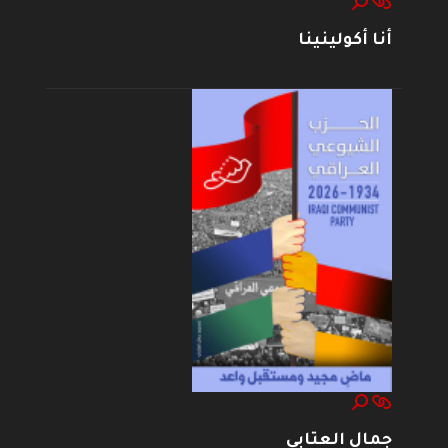
أنا أكولينينا
جمال العتابي