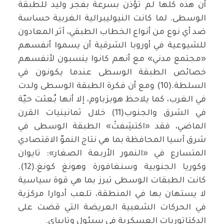
أن هذه كلها لم تؤذن بسرعة بفجر وليد للطبقة
الوسطى. لما كانت النيوليبرالية الغربية حساسة
ضد أي نوع من أنواع الخطاب الطبقي، آثر المعادون
للشيوعية في أوروبا الشرقية أن يسموا أنفسهم
«مجتمع مدني» مع أنهم كانوا ينسبون لأنفسهم
خصائص الطبقة الوسطى عندما يكونون في
السلطة.(10) ومع أن فكرة الطبقة الوسطى ولدت
في الغرب، كما يلاحظ هوبزباوم، إلا أنها بُعثت حيّة
في الشرق والجنوب(11) خلال ثمانينيات القرن
الماضي، فقد «اكتشِفتْ» الطبقة الوسطى في
شرق آسيا المحافظة بما هي نتاج النموّ الاقتصادي
المتسارع في «النمور الأربعة الصغار»: تايوان
وكوريا الجنوبية وسنغافورة وهونغ كونغ.(12).
كانت الطبقات الوسطى تبرز بما هي قوة سياسية
لا يستهان بها في المنطقة، تلعب أدوارا مركزية
في الحركات الشعبية العريضة التي قضت على
الدكتاتوريات العسكرية في سيئول وتايپاي.