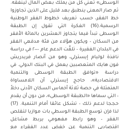
الوسطى» تعني كل من يملك بعض المال لينفقه.
ثم صار المعنى ينطبق بعد قليل على الذين تجاوزوا
خط الفقر، حسب تعريف خطوط الفقر الوطنية
الرسمية.(16) الفكرة التي تقول إن الطبقة
الوسطى تبدأ فيما يتجاوز العشرين بالمائة الأفقر
من السكان – ويكون هؤلاء من فئة مدقعي الفقر
في البلدان الفقيرة – تلقّت الدعم عام ٢٠٠٠ في دراسة
نافذة لوليام إيسترلي، وهو من أنصار فريدريش
فون هايك المتعصبين يعمل في البنك الدولي. في
دراسة «توافق الطبقة الوسطى والتنمية
الاقتصادية»، حاجج إيسترلي أن اللامساواة
المتمثلة في حصة ثلاثة أخماس السكان الأدنى دخلاً
– التي سماها «الطبقة الوسطى»، من دون أن يقدم
حججا لدعم ذلك – تشكل عائقا أمام التنمية. (17)
لذا فإن توسع الطبقة الوسطي بات موازيا لتقلص
الفقر – وهو رابط مفهومي يربط مشاغل
اقتصاديي التنمية عن خفض عدد الفقراء مع