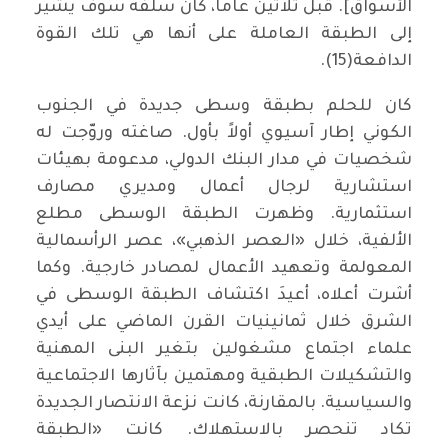
الأسواق]. قبل ثلاثين عاما، كان سلفه سوف يشير
إلى الطبقة العاملة على أنها هي تلك القوة
الدافعة(15).
كان للحلم بطبقة وسطى جديدة في الجنوب
الكوني إطار آسيوي أولاً بأول. صاغته وروّجت له
شخصيات في مدار البنك الدولي، مدعومة بهيئات
استشارية لرجال أعمال ومديري مصارف
استثمارية. وظهرت الطبقة الوسطى مطلع
الألفية، خلال «العصر الذهبي»، عصر الرأسمالية
المعولمة وتعهيد الأعمال لمصادر خارجية. وكما
أشرت أعلاه، أعيدَ اكتشاف الطبقة الوسطى في
الشرق خلال ثمانينيات القرن الماضي على أيدي
علماء اجتماع مشغولين بتغير البنى المهنية
والتشكيلات الطبقية ومهتمين بآثارها الاجتماعية
والسياسية. بالمقارنة، كانت نزعة الانتصار الجديدة
تكاد تنحصر بالاستهلاك. كانت «الطبقة