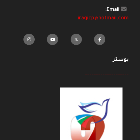
Email:
iraqicp@hotmail.com
بوستر
--------------------