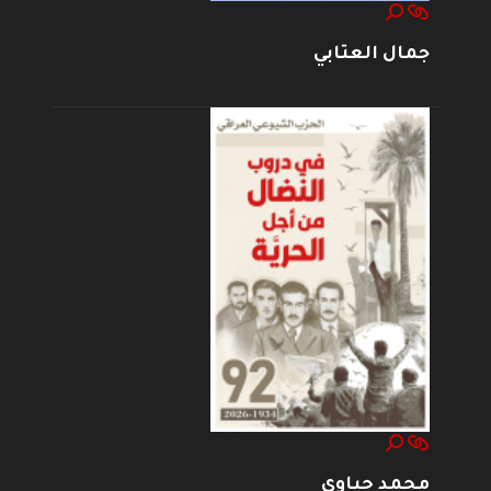
جمال العتابي
محمد حياوي