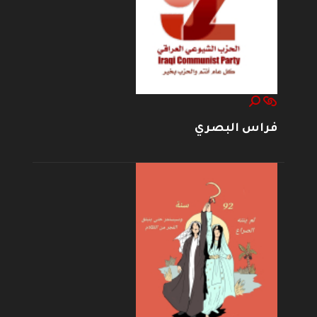
فراس البصري