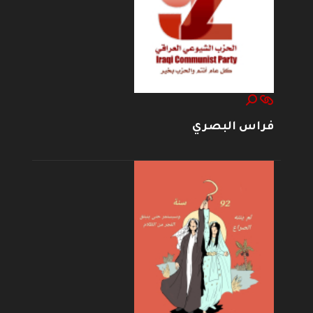
فراس البصري