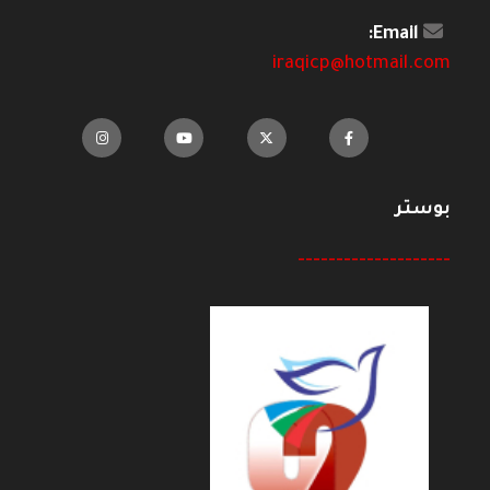
Email:
iraqicp@hotmail.com
بوستر
--------------------