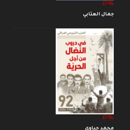
جمال العتابي
محمد حياوي