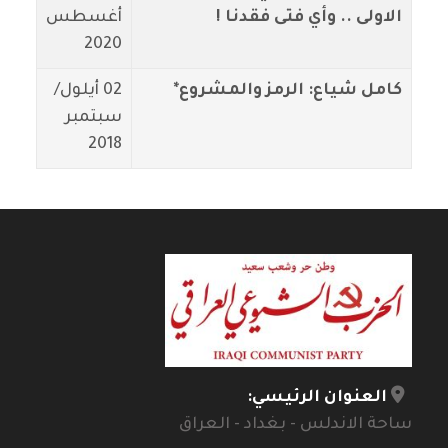
الاولى .. وأي فتى فقدنا !
أغسطس
2020
كامل شياع: الرمز والمشروع*
02 أيلول/
سبتمبر
2018
العنوان الرئيسي:
ساحة الاندلس - بغداد - العراق