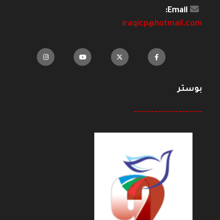
Email:
iraqicp@hotmail.com
بوستر
--------------------