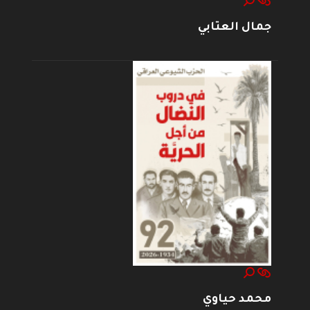
جمال العتابي
محمد حياوي