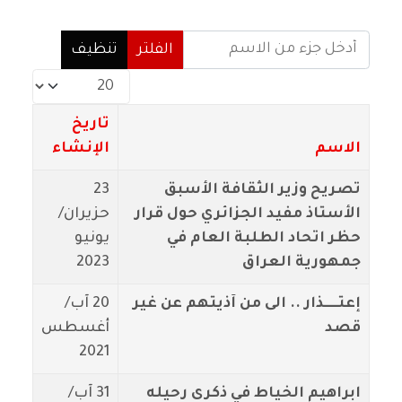
أدخل جزء من الاسم
الفلتر
تنظيف
عدد الإظهارات:
تاريخ
الاسم
الإنشاء
تصريح وزير الثقافة الأسبق
23
الأستاذ مفيد الجزائري حول قرار
حزيران/
حظر اتحاد الطلبة العام في
يونيو
جمهورية العراق
2023
إعتـــــذار .. الى من آذيتهم عن غير
20 آب/
قصد
أغسطس
2021
ابراهيم الخياط في ذكرى رحيله
31 آب/