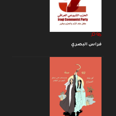
فراس البصري