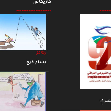
كاريكاتور
--------------------
------
بسام فرج
بصري