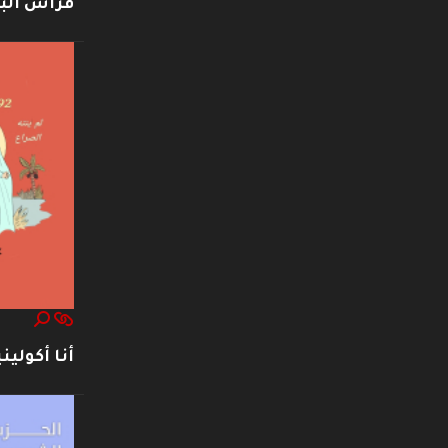
فراس ال
أنا أكوليني