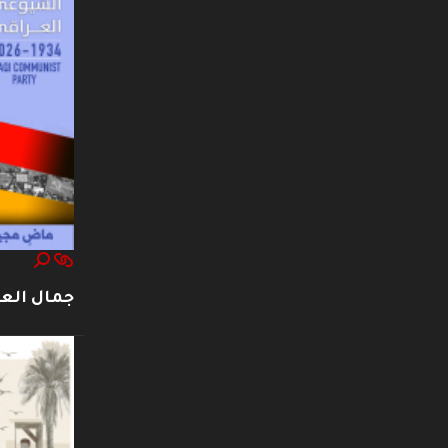
جمال العت