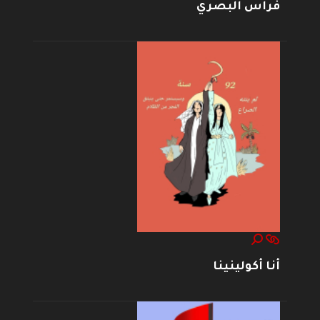
فراس البصري
أنا أكولينينا