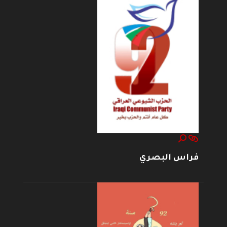
فراس البصري