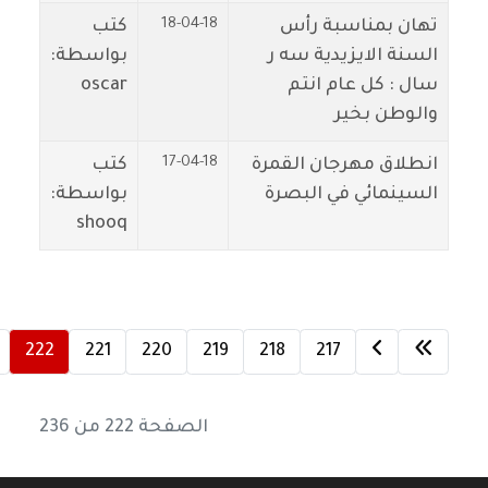
18-04-18
تهان بمناسبة رأس
كتب
السنة الايزيدية سه ر
بواسطة:
سال : كل عام انتم
oscar
والوطن بخير
17-04-18
انطلاق مهرجان القمرة
كتب
السينمائي في البصرة
بواسطة:
shooq
222
221
220
219
218
217
الصفحة 222 من 236