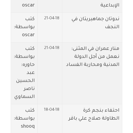
الإبداعية
oscar
21-04-18
ندوتان جماهيريتان في
كتب
النجف
بواسطة:
oscar
21-04-18
منار عمران في المثنى:
كتب
نعمل من أجل الدولة
بواسطة:
المدنية ومحاربة الفساد
حاوره:
عبد
الحسين
ناصر
السماوي
18-04-18
احتفاء بنجم كرة
كتب
الطاولة صلاح علي باقر
بواسطة:
shooq