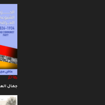
جمال العت