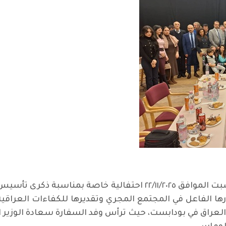
شهدت العاصمة المجرية بودابست يوم السبت الموافق ٢٢/١١/٢٠٢٥ احتف
ا الفاعل في المجتمع المجري وتقديرها للكفاءات العراقي
عراق في بودابست، حيث ترأس وفد السفارة سعادة الوزير ا