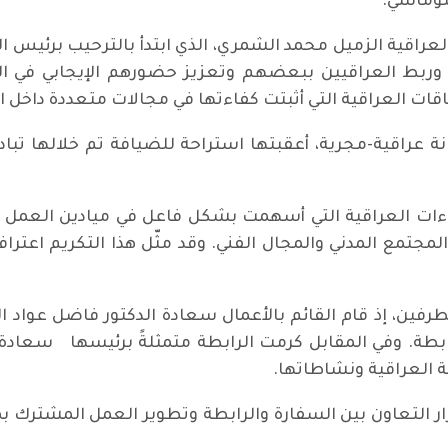
بلوماسي.
العراقية الزميل محمد الشمري، الذي ابتدأ بالترحيب برئيس ا
ربط العراقيين ببعضهم وتعزيز حضورهم الإيجابي في المج
اقات العراقية التي أثبتت كفاءتها في مجالات متعددة داخل ا
 عراقية-مجرية، أعقبتها استراحة للضيافة تم خلالها تباد
 العراقية التي أسهمت بشكل فاعل في ميادين العمل الأك
جتمع المدني والمجال الفني. وقد مثّل هذا التكريم اعتراف
لطرفين، إذ قام القائم بالأعمال سعادة الدكتور فاضل عواد
طة. وفي المقابل كرمت الرابطة متمثلةً برئيسها سعادة 
 العراقية ونشاطاتها.
ار التعاون بين السفارة والرابطة وتطوير العمل المشترك ب