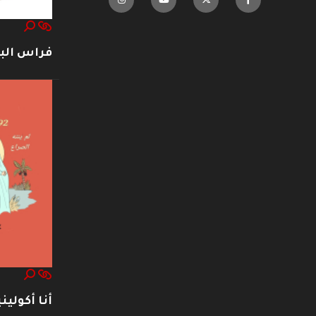
فراس ال
أنا أكوليني