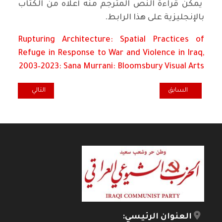
يمكن قراءة النص المترجم منه أعلاه من الكتاب
بالإنجليزية على هذا الرابط.
Rupturing Architecture: Spatial Practices of
Refuge in Response to War and Violence in Iraq,
2003–2023: Sana Murrani: Bloomsbury Visual Arts
المقال السابق: جميل الطبيب المتنقل: علاج الأمل في زمن النضال
المقال التالي: في
السابق
التالي
العنوان الرئيسي: