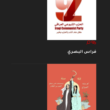
فراس البصري