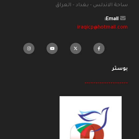
ساحة الاندلس - بغداد - العراق
Email:
iraqicp@hotmail.com
بوستر
--------------------