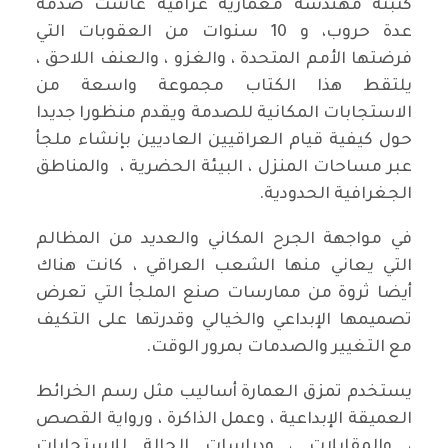
كتبته مهندسة معمارية عراقية عاشت صدمة
عدة حروب، و 10 سنوات من العقوبات التي
فرضتها الأمم المتحدة ، والغزو ، والعنف اللاحق ،
يلتقط هذا الكتاب مجموعة واسعة من
الاستجابات المكانية للصدمة ويقدم منظورا جديدا
حول كيفية قيام العراقيين العاديين بإنشاء ملجأ
عبر مساحات المنزل ، البيئة الحضرية ، والمناطق
الجغرافية الحدودية.
في مواجهة الجرح المكاني والعديد من المظالم
التي يعاني منها الشعب العراقي ، كانت هناك
أيضا ثروة من ممارسات صنع الملجأ التي تعرض
تصميمها الإبداعي والخيالي وقدرتها على التكيف
مع التغيير والصدمات بمرور الوقت.
يستخدم تمزق العمارة أساليب مثل رسم الخرائط
العميقة الإبداعية ، وعمل الذاكرة ، ورواية القصص
، والمقابلات ، ودراسات الحالة للاستجابات