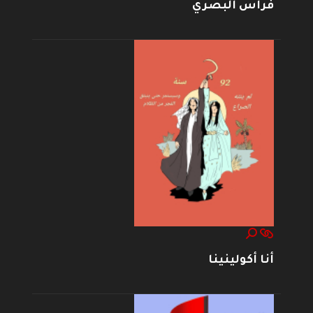
فراس البصري
أنا أكولينينا