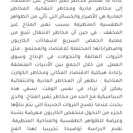
عادة ما تقسم مخاطر تغير المناخ على الاقتصاد
إلى مخاطر مادية ومخاطر انتقالية. المخاطر
المادية هي الأضرار والخسائر التي تأتي من الظواهر
الطقسية المتطرفة بسبب تغير المناخ غير
المخفف ، في حين أن مخاطر الانتقال تنبع من
عملية الخفض السريع لانبعاثات الكاربون
واضطراباتها المحتملة للاقتصاد والمجتمع ، مثل
الثروات العالقة والتحولات في الإنتاج وسوق
العمل. من خلال الجمع بين الأدبيات المتعلقة
بإعادة هيكلية الاقتصاد المكاني ومخاطر الكوارث
المناخية ، نظهر أن المخاطر المادية والانتقالية
يمكن أن تزداد في نفس الوقت. نسمي هذه
الديناميكية فخ الحد من مخاطر تغير المناخ، والذي
يحدث عندما تصبح الثروات الجديدة التي يتم بناؤها
كجزء من التحول منخفض الكاربون معرضة بشدة
وعرضة للظواهر الطقسية والمناخية المتطرفة.
تقدم الدراسة توضيحا تجريبيا لهذا الفخ