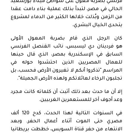
فرنسي بضربة معول على شواطئ ميناء بورسعيد
الحالي في مصر، لتبدأ بذلك عملية بناء دامت عقدا
من الزمن وبُذلت خلالها الكثير من الدماء لمشروع
يتحدى الخيال البشري.
كان الرجل الذي قام بضربة المعول الأولى
هو فردينان دي ليسبس، نائب القنصل الفرنسي
السابق في الإسكندرية بمصر، الذي قال حينها
للعمال المصريين الذين احتشدوا حوله في
المراسم "تذكروا أنكم لا تغيرون الأرض فحسب، بل
تجلبون الرخاء لعائلاتكم ولهذه الأرض الجميلة".
إلا أن ما حدث بعد ذلك أثبت أن كلماته كانت مجرد
وعد أجوف آخر للمستعمرين الغربيين.
في السنوات التالية لهذا الحدث، كدح 120 ألف
مصري حتى الموت أثناء أعمال الحفر. وبعد
الانتهاء من حفر قناة السويس، خططت بريطانيا