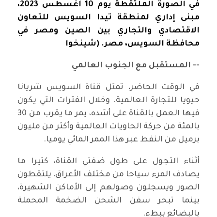
في الصورة الملتقطة يوم 10 أغسطس 2023،
مبنى إداري لمنطقة تيدا السويس للتعاون
الاقتصادي والتجاري بين الصين ومصر في
محافظة السويس، مصر. (شينخوا
-- المستقبل مع الجنوب العالمي
في الوقت الحاضر، تمثل قناة السويس شريانا
حيويا للتجارة العالمية. وخلال الفترات التي يكون
فيها العمل بالقناة على أشده، يمر ما يقرب من 30
بالمئة من حركة الحاويات العالمية وأكثر من مليون
برميل من النفط عبر هذا الممر المائي يوميا.
أثناء التجول على طول ضفتي القناة، كثيرا ما
يصادف المرء سياحا من مختلف الأعراق، يلتقطون
الصور ويسجلون وصولهم إلى الأماكن الشهيرة،
بينما تبحر سفن الشحن الضخمة المحملة
بالبضائع ببطء.