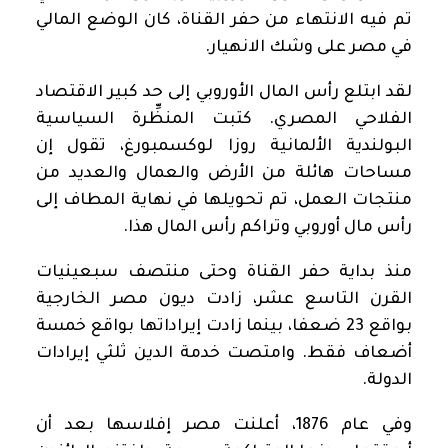
تم فيه الانتهاء من حفر القناة، كان الوضع المالي
في مصر على وشك الانهيار.
لقد ابتلع رأس المال الأوروبي إلى حد كبير الاقتصاد
الفلاحي المصري. كتبت المنظِّرة السياسية
البولندية الألمانية روزا لوكسمبورغ، تقول إن
مساحات هائلة من الأرض والعمال والعديد من
منتجات العمل، تم تحويلها في نهاية المطاف إلى
رأس مال أوروبي وتراكم رأس المال هذا.
منذ بداية حفر القناة وحتى منتصف سبعينيات
القرن التاسع عشر، زادت ديون مصر الخارجية
بواقع 23 ضعفا، بينما زادت إيراداتها بواقع خمسة
أضعاف فقط. وامتصت خدمة الدين ثلثي إيرادات
الدولة.
وفي عام 1876، أعلنت مصر إفلاسها بعد أن