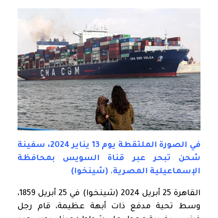
في الصورة الملتقطة يوم 13 يناير 2024، سفينة
شحن تبحر عبر قناة السويس بمحافظة
الإسماعيلية المصرية. (شينخوا)
القاهرة 25 أبريل 2024 (شينخوا) في 25 أبريل 1859،
وسط تحية مدفع ذات أبهة عظيمة، قام رجل