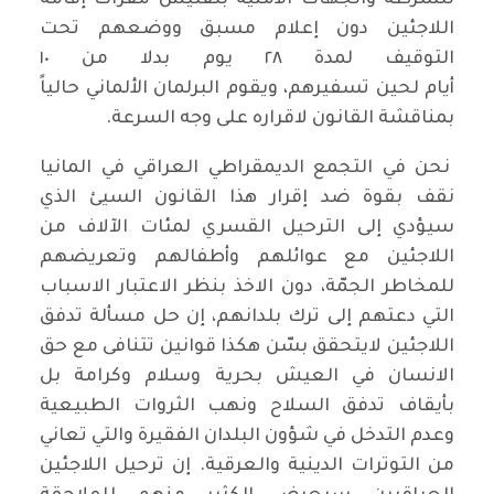
للشرطة والجهات الأمنية بتفتيش مقرات إقامة
اللاجئين دون إعلام مسبق ووضعهم تحت
التوقيف لمدة ٢٨ يوم بدلا من ١٠
أيام لحين تسفيرهم، ويقوم البرلمان الألماني حالياً
بمناقشة القانون لاقراره على وجه السرعة.
نحن في التجمع الديمقراطي العراقي في المانيا
نقف بقوة ضد إقرار هذا القانون السيئ الذي
سيؤدي إلى الترحيل القسري لمئات الآلاف من
اللاجئين مع عوائلهم وأطفالهم وتعريضهم
للمخاطر الجمّة، دون الاخذ بنظر الاعتبار الاسباب
التي دعتهم إلى ترك بلدانهم، إن حل مسألة تدفق
اللاجئين لايتحقق بسّن هكذا قوانين تتنافى مع حق
الانسان في العيش بحرية وسلام وكرامة بل
بأيقاف تدفق السلاح ونهب الثروات الطبيعية
وعدم التدخل في شؤون البلدان الفقيرة والتي تعاني
من التوترات الدينية والعرقية. إن ترحيل اللاجئين