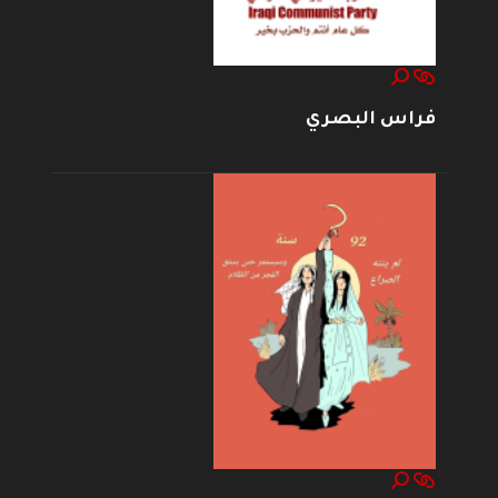
فراس البصري