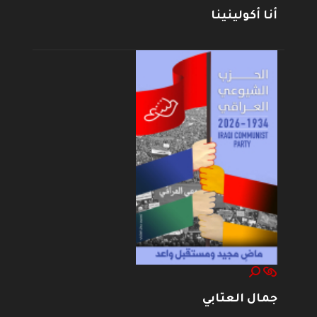
أنا أكولينينا
جمال العتابي