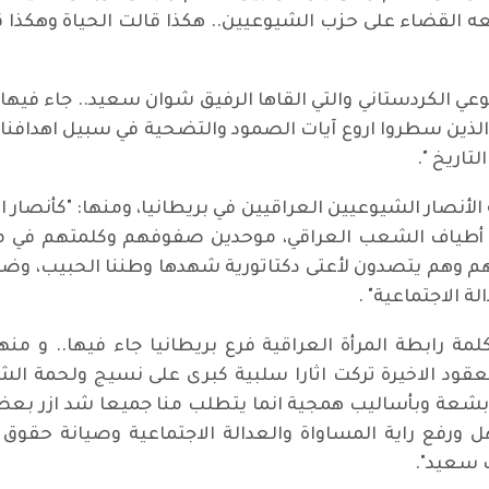
القضاء على حزب الشيوعيين.. هكذا قالت الحياة وهكذا قال 
ي الكردستاني والتي القاها الرفيق شوان سعيد.. جاء فيها:
ء الذين سطروا اروع آيات الصمود والتضحية في سبيل اهداف
تاريخ ".
الأنصار الشيوعيين العراقيين في بريطانيا، ومنها: "كأنصار 
أطياف الشعب العراقي، موحدين صفوفهم وكلمتهم في مق
حهم وهم يتصدون لأعتى دكتاتورية شهدها وطننا الحبيب، وضرب
ة الاجتماعية" .
رابطة المرأة العراقية فرع بريطانيا جاء فيها.. و منها
لعقود الاخيرة تركت اثارا سلبية كبرى على نسيج ولحمة
بشعة وبأساليب همجية انما يتطلب منا جميعا شد ازر بعض
 ورفع راية المساواة والعدالة الاجتماعية وصيانة حقوق
 سعيد".