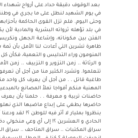
بعد الوقوف دقيقة حداد على أرواح شهداء الح
في يوم الشهيد لنطل على ما يجري في وطن
وحتى اليوم. فلم تزل القوى الحاكمة بأحزابه
في بلد تؤهله ثرواته البشرية والمادية لأن 
الفتن بين مكوناته، وإشاعة الجهل وتكريس 
ظاهرة تشرين التي أعادت لنا الأمل بأن ثمة
المنومون وراء التدليس و التعمية، فكأن كل شهي
و الرثاثة .. زمن التزوير و التزييف .. زمن
تتعلموا. وتشرد الكثير منا من أجل أن تعرفو
طاغية قاتل . . من أجل أن يعرف كل واحد من
المهنية منكم أفواجا تملأ المصانع بالمبدعين
حاضنات تربية و معرفة . . حلمنا بأن يعرف ال
حاضرها يطغي على إبداع ماضيها الذي نهلوه 
ينظروا بمليار لا أثر فيه للوطن ؟! لقد ودعن
الحادي و العشرين ؟! إلى أي وعي منخولي دخ
سراق المكتبات .. سراق المتاحف .. سراق ال