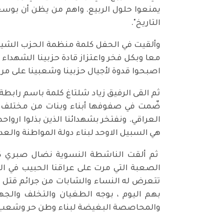
يمنعوا حلول الربيع. واهم من يظن أن بوسعه 
التاريخ".
وألقيت في الحفل كلمة منظمة الحزب الشيوع
معا وبكل فخر واعتزاز قادة حزبينا الشهدا
اصبحوا قدوة لأجيال حزبينا وشعبينا على مر ال
ثم القى الرفيق زياد شلتاغ كلمة باسم رابطة 
ضّمت في صفوفها أبناء وبنات من مختلف 
العراقي. ونفتخر بشهدائنا الذين بذلوا اروا
هي السبيل الاوحد لبناء دولة المواطنة والعدال
ثم ألقت الناشطة النسوية نضال صبري كلمة 
الصعبة التي مرت على عراقنا الحبيب في ا
تتعرض له النساء والشابات من جرائم قتل 
بهم اليوم ، بوجه الطغيان والتخلف والجهل
والمحاصصة البغيضة لبناء وطن حر وشعب