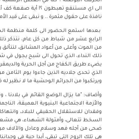
انحرفت البوصلة ؟ كنا في العطل الرسمية ندخ
الى اي مستنقع تهبطون ؟! أية صفعة كف أعمت
نافذة على حقول مثمرة .. و نبقى على قيد الأم
بعدها استمع الحضور الى كلمة منظمة الحزب
الرابع عشر من شباط من كل عام، نتذكر ذل
من الموت وأعلى من أعواد المشانق، لتتألق 
ذلك النداء، الذي تحول الى شبح يجول في شو
يضيء طريق الكفاح من أجل الحرية والديمقراط
ويرتكبوا من الجرائم الوحشية ما لا نظير له في 
وأضاف: "ما يزال الوضع القائم في بلادنا 
والأزمة الاجتماعية البنيوية العميقة، ال
وفقدان للاستقلال الحقيقي للبلاد، وانتهاك
السخط تتعالى، وأمثولة الشهداء، هي مشعل 
ضحى من أجله فهد وسلام وعادل والآلاف من ر
هي تلك الروح التي تبقى، أبدا حية في وجدان