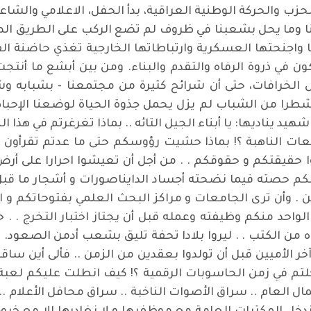
زب والحركة الوطنية العراقية، بدأ الحفل، الاعلامي والشاع
نا وما يحل بشعبنا في ظروف لم تضع الركب على الطريق ا
ا واجنحتها العسكرية وارتباطاتها الخارجية تغذي حاضنة ال
يكون في ذروة الرفاه والتقدم والبناء. ومن بين أبشع ما أنت
الخرافات، حتى أن شرائح كثيرة من مجتمعنا - بشبابه وشا
 شطرا من الشباب لم يزل يحمل جذوة الحياة لوضعنا الإحباط 
د يناديها: يا أبناء الجيل التائه .. بماذا تغرغرتم في هذا الزم
 الأمعات الناهبة ؟! بماذا حشيت رؤوسكم حتى ما عدتم تقرأو
ا حقيقتكم و حقوقكم . . من أجل أن تعيشوا احرارا على أرض 
كم حصته فيما نضحته أجساد الدايناصورات و أشجار ما قبل 
 . وأن ترى الجامعات و مراكز البحث العلمي بفتوحاتكم و ابت
واحد منكم وظيفته وعمله قبل أن يجتاز اختبار التخرج . . حل
من الكتب . . ليروا بلادا تحفة تليق بشعب أدمن الصعود. م
ا آخر الأميين قبل أن تولدوا بعقدين من الزمن .. فألى أين 
لتم في زمن الحاسوبات الرقمية ؟! كيف انطلت عليكم لعبة 
مال العام .. سراق الأصوات الناخبة .. سراق محافل الأعلام