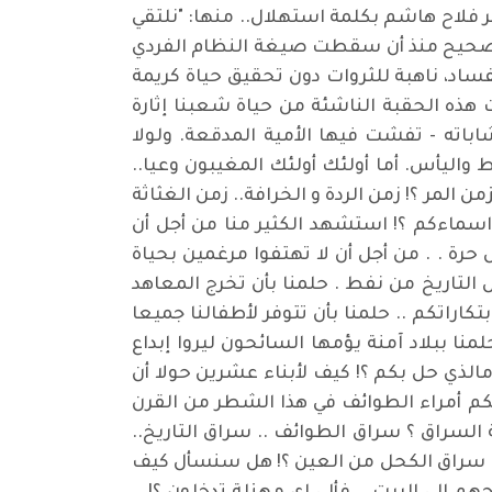
ر فلاح هاشم بكلمة استهلال.. منها: "نلتقي
لصحيح منذ أن سقطت صيغة النظام الفردي
فساد، ناهبة للثروات دون تحقيق حياة كريمة
جت هذه الحقبة الناشئة من حياة شعبنا إثارة
باته - تفشت فيها الأمية المدقعة. ولولا
واليأس. أما أولئك أولئك المغيبون وعيا..
ن المر ؟! زمن الردة و الخرافة.. زمن الغثاثة
ن اسماءكم ؟! استشهد الكثير منا من أجل أن
حرة . . من أجل أن لا تهتفوا مرغمين بحياة
التاريخ من نفط . حلمنا بأن تخرج المعاهد
كاراتكم .. حلمنا بأن تتوفر لأطفالنا جميعا
منا ببلاد آمنة يؤمها السائحون ليروا إبداع
الذي حل بكم ؟! كيف لأبناء عشرين حولا أن
ساقكم أمراء الطوائف في هذا الشطر من القرن
السراق ؟ سراق الطوائف .. سراق التاريخ..
 .. سراق الكحل من العين ؟! هل سنسأل كيف