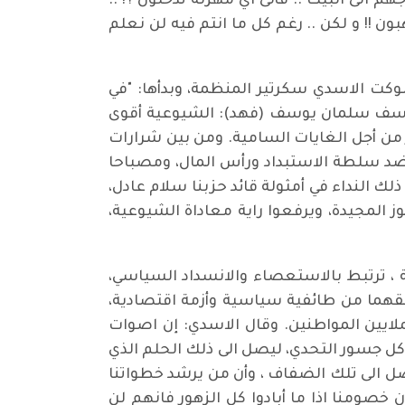
 الى البيت .. فألى اي مهزلة تدخلون ؟! ..
 !! و لكن .. رغم كل ما انتم فيه لن نعلم
وكت الاسدي سكرتير المنظمة، وبدأها: "في
 يوسف سلمان يوسف (فهد): الشيوعية أقوى
 من أجل الغايات السامية. ومن بين شرارات
ن ضد سلطة الاستبداد ورأس المال، ومصباحا
لك النداء في أمثولة قائد حزبنا سلام عادل،
تالوا ثورة الشعب، ثورة تموز المجيدة، ويرفعوا راية معاداة الشيوعية،
 ، ترتبط بالاستعصاء والانسداد السياسي،
فقهما من طائفية سياسية وأزمة اقتصادية،
ملايين المواطنين. وقال الاسدي: إن اصوات
ل جسور التحدي، ليصل الى ذلك الحلم الذي
صل الى تلك الضفاف ، وأن من يرشد خطواتنا
 خصومنا اذا ما أبادوا كل الزهور فانهم لن