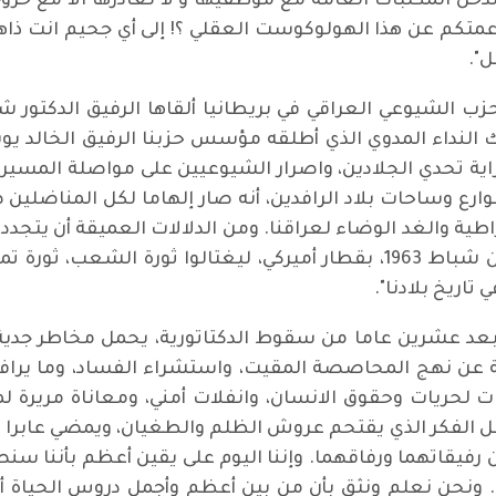
ل المكتبات العامة مع موظفيها و لا نغادرها الا مع خروجهم
كم عن هذا الهولوكوست العقلي ؟! إلى أي جحيم انت ذاهبون
ل".
 الشيوعي العراقي في بريطانيا ألقاها الرفيق الدكتور ش
ك النداء المدوي الذي أطلقه مؤسس حزبنا الرفيق الخالد
راية تحدي الجلادين، واصرار الشيوعيين على مواصلة المسير
ارع وساحات بلاد الرافدين، أنه صار إلهاما لكل المناضلي
ية والغد الوضاء لعراقنا. ومن الدلالات العميقة أن يتجدد ذ
الذي تحدى جلاديه الذين جاءوا يوم الثامن من شباط 1963، بقطار أميركي، ليغ
تاريخ بلادنا".
، وبعد عشرين عاما من سقوط الدكتاتورية، يحمل مخاطر جدية
ناجمة عن نهج المحاصصة المقيت، واستشراء الفساد، وما يرا
ات لحريات وحقوق الانسان، وانفلات أمني، ومعاناة مريرة ل
الفكر الذي يقتحم عروش الظلم والطغيان، ويمضي عابرا ك
فيقاتهما ورفاقهما. وإننا اليوم على يقين أعظم بأننا سن
نا. ونحن نعلم ونثق بأن من بين أعظم وأجمل دروس الحياة أن