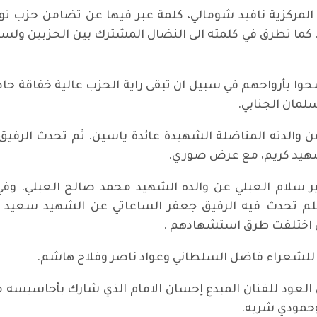
المركزية نافيد شومالي، كلمة عبر فيها عن تضامن حزب ت
ة. كما تطرق في كلمته الى النضال المشترك بين الحزبين ولسن
ا بأرواحهم في سبيل ان تبقى راية الحزب عالية خفاقة حاضر
سلمان الجنابي.
عن والدته المناضلة الشهيدة عائدة ياسين. ثم تحدث الرفي
لشهيد كريم، مع عرض صوري.
 سلام العبلي عن والده الشهيد محمد صالح العبلي. وفي
فيلم تحدث فيه الرفيق جعفر الساعاتي عن الشهيد سعي
 اختلفت طرق استشهادهم .
للشعراء فاضل السلطاني وعواد ناصر وفلاح هاشم.
 العود للفنان المبدع إحسان الامام الذي شارك بأحاسيسه
وحمودي شربه.