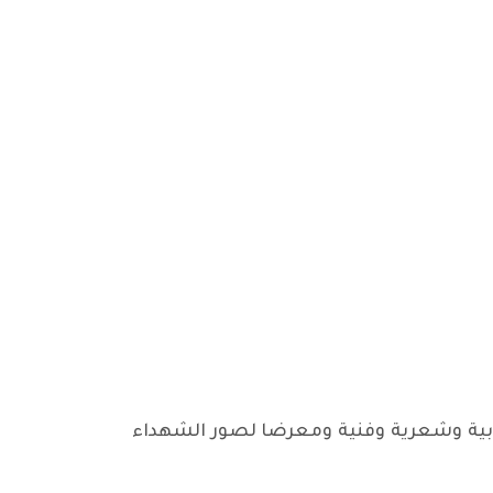
ط حضور جماهيري، أمسية خطابية وشعرية وفنية ومعرضا لصور الشهداء